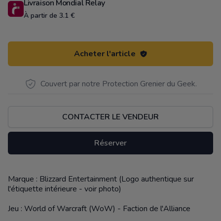
Livraison Mondial Relay
À partir de 3.1 €
Acheter l'article
Couvert par notre Protection Grenier du Geek.
CONTACTER LE VENDEUR
Réserver
Marque : Blizzard Entertainment (Logo authentique sur
Description
l'étiquette intérieure - voir photo)
Jeu : World of Warcraft (WoW) - Faction de l'Alliance