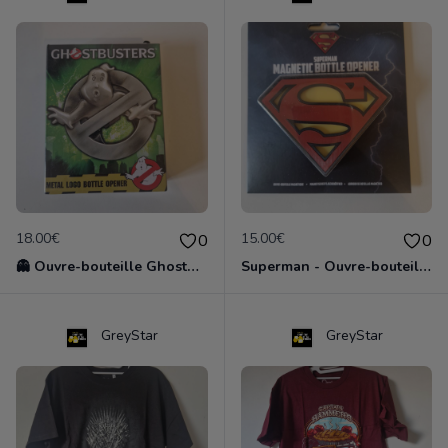
18.00€
15.00€
0
0
👻 Ouvre-bouteille Ghostbusters en métal - Neuf en boîte
Superman - Ouvre-bouteille magnétique logo S - Neuf sous blister
GreyStar
GreyStar