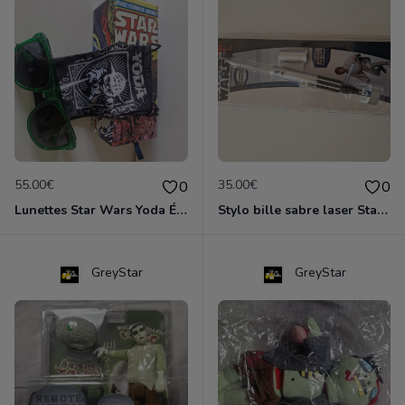
55.00€
35.00€
0
0
Lunettes Star Wars Yoda Édition Collector + Boîte & Pochette
Stylo bille sabre laser Star Wars - Luke Skywalker (Zeon, 2012) Collector
GreyStar
GreyStar