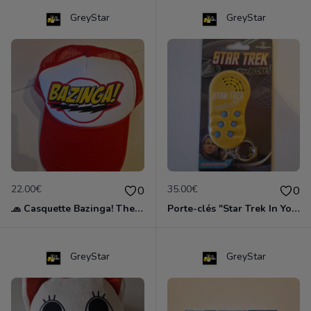
GreyStar
GreyStar
22.00€
35.00€
0
0
🧢 Casquette Bazinga! The Big Bang Theory - Officielle - Neuve
Porte-clés "Star Trek In Your Pocket" (Non Fonctionnel - Pour Collectionneur) 🖖
GreyStar
GreyStar