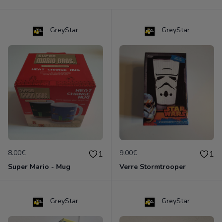
GreyStar
GreyStar
8.00€
9.00€
1
1
Super Mario - Mug
Verre Stormtrooper
GreyStar
GreyStar