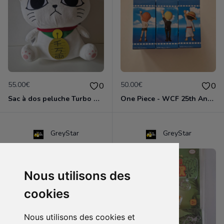
55.00€
50.00€
0
0
Sac à dos peluche Turbo Granny (Mémé Turbo) - Dandadan - Neuf avec étiquette
One Piece - WCF 25th Anniversary - Lot 3 figurines - Luffy / Nami / Sanji - Bandai Banpresto
GreyStar
GreyStar
Nous utilisons des
cookies
Nous utilisons des cookies et