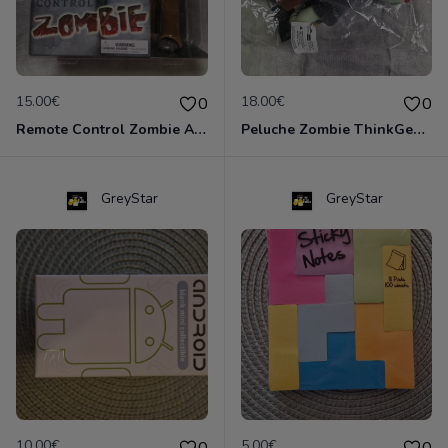
15.00€
18.00€
0
0
Remote Control Zombie Accoutrements neuf - figurine télécommandée zombie
Peluche Zombie ThinkGeek Collector - NEUVE sous emballage (2010)
GreyStar
GreyStar
10.00€
5.00€