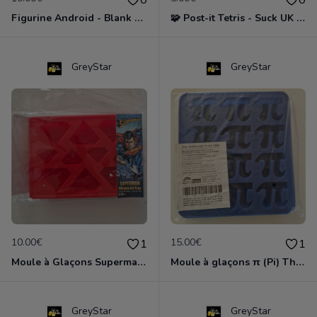
0
0
Figurine Android - Blank Mini Collectible - Neuf en boîte
🧩 Post-it Tetris - Suck UK - Neufs & jamais ouverts - idée cadeau geek rétro
GreyStar
GreyStar
10.00€
15.00€
1
1
Moule à Glaçons Superman Logo NEUF - Silicone Kotobukiya DC Comics
Moule à glaçons π (Pi) ThinkGeeK - Neuf
GreyStar
GreyStar