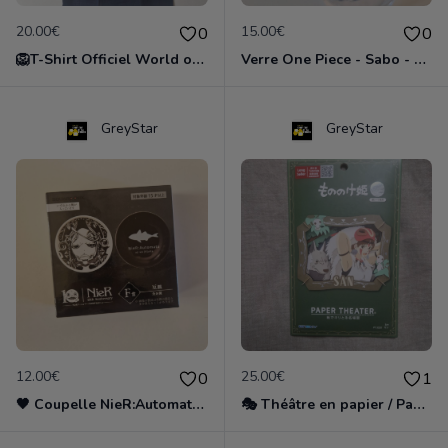
20.00€
15.00€
0
0
🦁T-Shirt Officiel World of Warcraft - Logo de l'Alliance (Blizzard Entertainment)
Verre One Piece - Sabo - Bandai
GreyStar
GreyStar
12.00€
25.00€
0
1
🖤 Coupelle NieR:Automata - 10th Anniversary (Square Enix)
🎭 Théâtre en papier / Paper Theater - Princesse Mononoké - Studio Ghibli