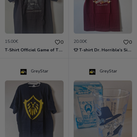
15.00€
20.00€
0
0
T-Shirt Officiel Game of Thrones - Le Trône de Fer 🐉
👕 T-shirt Dr. Horrible’s Sing-Along Blog - Hammer Apple Pie Jrs. Taille M
GreyStar
GreyStar