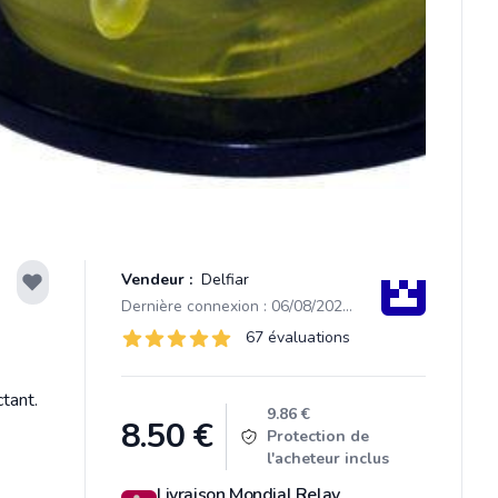
Vendeur :
Delfiar
Dernière connexion : 06/08/2026 14:14
Évaluations
67 évaluations
67 sur 5 étoiles
tant.
Product information
9.86 €
8.50
€
Protection de
l'acheteur inclus
Livraison Mondial Relay