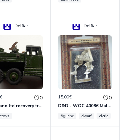
Delfiar
Delfiar
0€
15.00€
0
0
meccano ltd recovery tractor N°661
D&D - WOC 40086 Male Dwarven Cleric Miniature - Donjons Dragons
y toys
figurine
dwarf
cleric