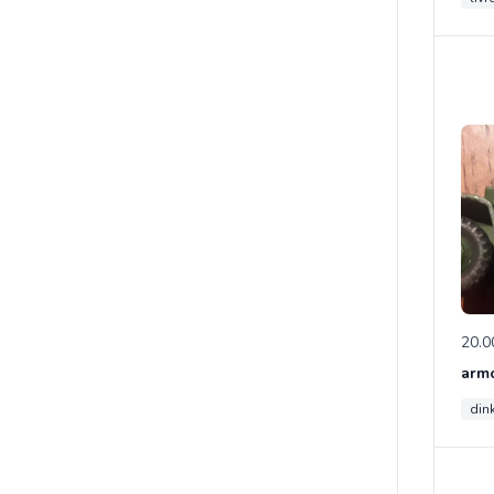
20.0
din