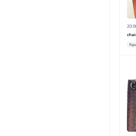
20.0
chai
figu