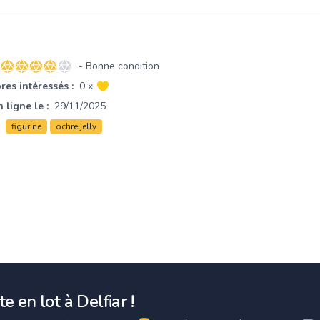
- Bonne condition
4 sur 5 étoiles
es intéressés :
0 x
 ligne le :
29/11/2025
figurine
ochre jelly
e en lot à Delfiar !