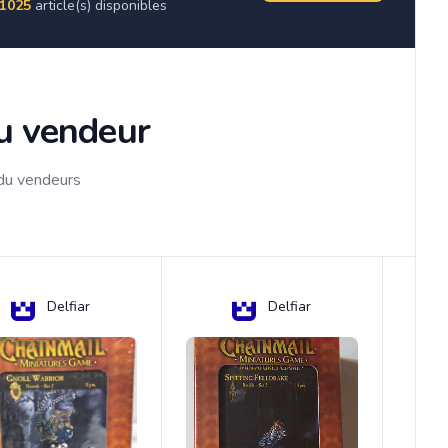
1025
article(s) disponibles
du vendeur
 du vendeurs
Delfiar
Delfiar