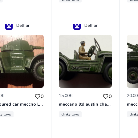
Delfiar
Delfiar
0€
15.00€
20.0
0
0
armoured car meccno LTD N°670
meccano ltd austin champ N°674
ky toys
dinky toys
dink