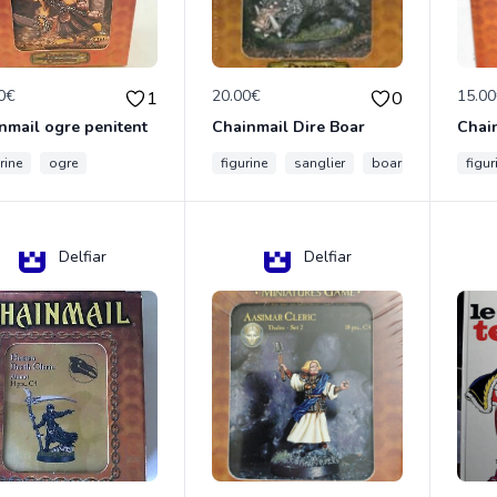
0€
20.00€
15.0
1
0
nmail ogre penitent
Chainmail Dire Boar
rine
ogre
figurine
sanglier
boar
figur
Delfiar
Delfiar