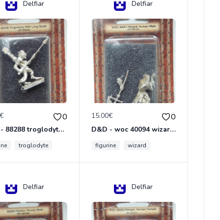
Delfiar
Delfiar
0€
15.00€
0
0
D&D - 88288 troglodyte with long Miniature - Donjons Dragons
D&D - woc 40094 wizard human male Miniature - Donjons Dragons
ine
troglodyte
figurine
wizard
Delfiar
Delfiar