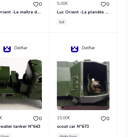
€
5.00€
0
0
Luc Orient -Le maître de terango
Luc Orient -La planète de l'angoisse
bd
Delfiar
Delfiar
0€
15.00€
0
0
 water tanker N°643
scout car N°673
y toys
dinky toys