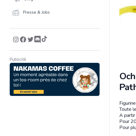
Presse & Jobs
Publicité
Och
Path
Figurin
Descrip
Toute le
A parti
Pour 20
Pour plu