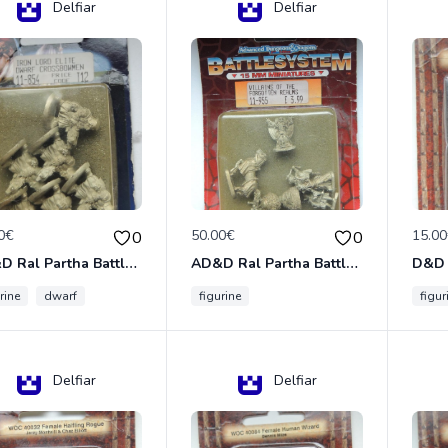
Delfiar
Delfiar
0€
50.00€
15.0
0
0
AD&D Ral Partha Battlesystem Miniatures Pack Iron Lord Dwarf Crossbowmen 11-854
AD&D Ral Partha Battlesystem Villains/Forgotten Realms 11-955 Miniatures
rine
dwarf
figurine
figur
Delfiar
Delfiar