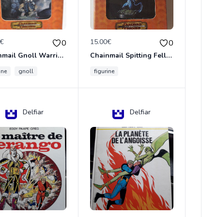
0€
15.00€
0
0
Chainmail Gnoll Warrior Dungeons & Dragons
Chainmail Spitting Felldrake
ine
gnoll
figurine
Delfiar
Delfiar