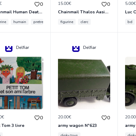
€
15.00€
5.00
0
0
Chainmail Human Death Cleric
Chainmail Thalos Aasimar Cleric
rine
humain
pretre
figurine
clerc
bd
Delfiar
Delfiar
0€
20.00€
20.0
0
0
t Tom 3 livre
army wagon N°623
army
e
dinky toys
dink