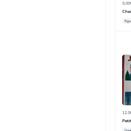
5.00
figu
12.0
Peti
livr