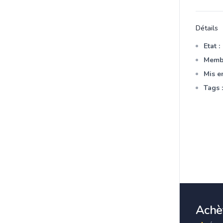
Détails
Etat :
Membr
Mis en
Tags :
Achèt