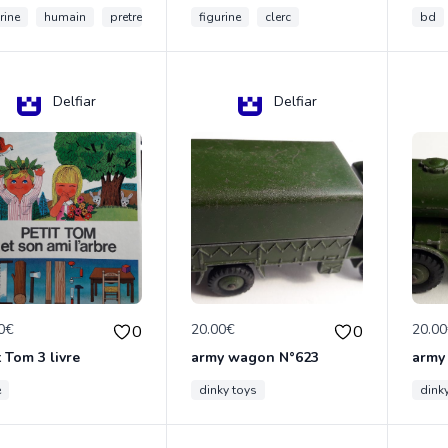
rine
humain
pretre
figurine
clerc
bd
Delfiar
Delfiar
0€
20.00€
20.0
0
0
t Tom 3 livre
army wagon N°623
army
e
dinky toys
dink