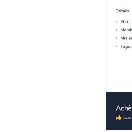
Détails
Etat :
Membr
Mis en
Tags :
Achèt
Écon