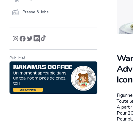
Presse & Jobs
War
Publicité
Adv
Ico
Figurin
Descrip
Toute le
A parti
Pour 20
Pour plu