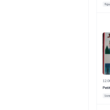
figu
12.0
Peti
livr