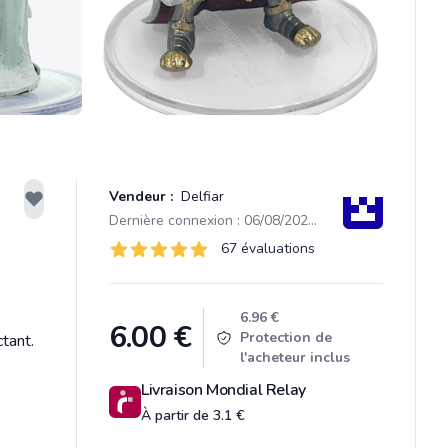
Vendeur :
Delfiar
Dernière connexion : 06/08/2026 05:36
Évaluations
67 évaluations
67 sur 5 étoiles
Product information
6.96 €
6.00
€
Protection de
tant.
l'acheteur inclus
Livraison Mondial Relay
À partir de 3.1 €