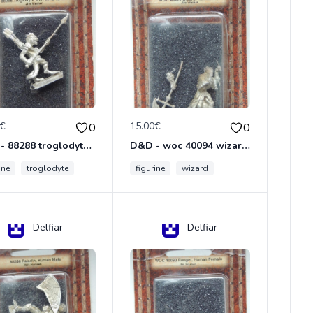
0€
15.00€
0
0
D&D - 88288 troglodyte with long Miniature - Donjons Dragons
D&D - woc 40094 wizard human male Miniature - Donjons Dragons
ine
troglodyte
figurine
wizard
Delfiar
Delfiar