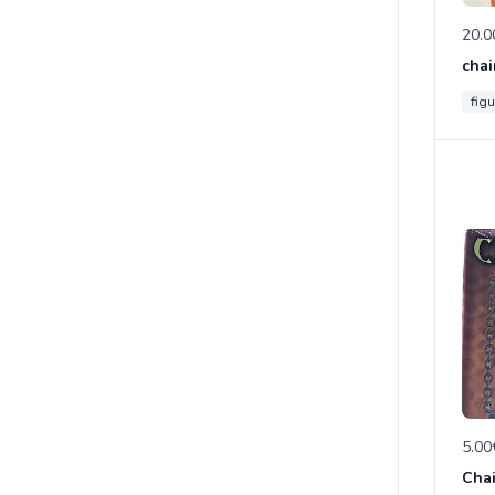
20.0
chai
figu
5.00