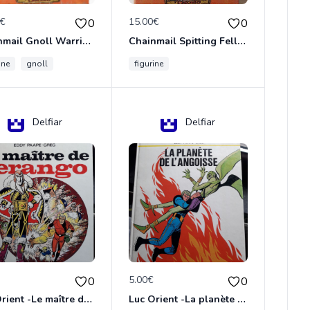
0€
15.00€
0
0
Chainmail Gnoll Warrior Dungeons & Dragons
Chainmail Spitting Felldrake
ine
gnoll
figurine
Delfiar
Delfiar
€
5.00€
0
0
Luc Orient -Le maître de terango
Luc Orient -La planète de l'angoisse