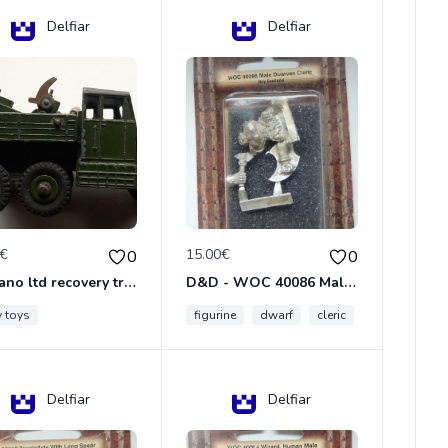
Delfiar
Delfiar
0€
15.00€
0
0
meccano ltd recovery tractor N°661
D&D - WOC 40086 Male Dwarven Cleric Miniature - Donjons Dragons
y toys
figurine
dwarf
cleric
Delfiar
Delfiar