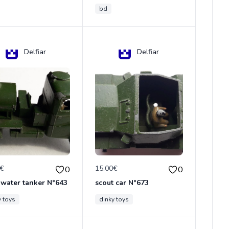
bd
Delfiar
Delfiar
0€
15.00€
0
0
 water tanker N°643
scout car N°673
y toys
dinky toys