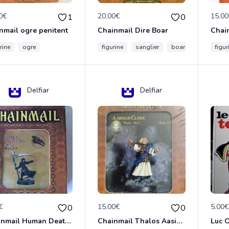
0€
20.00€
15.0
1
0
nmail ogre penitent
Chainmail Dire Boar
rine
ogre
figurine
sanglier
boar
figur
Delfiar
Delfiar
€
15.00€
5.00
0
0
Chainmail Human Death Cleric
Chainmail Thalos Aasimar Cleric