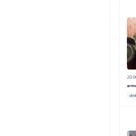
20.0
din