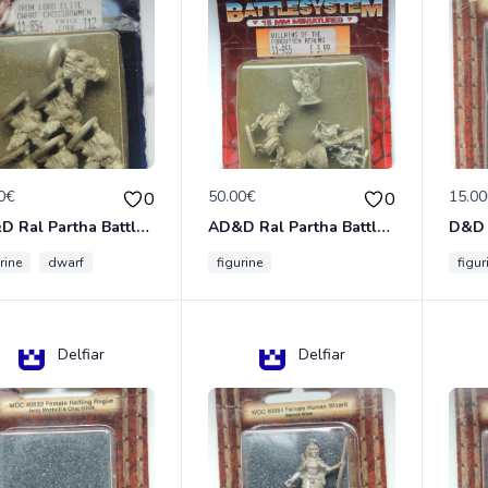
0€
50.00€
15.0
0
0
AD&D Ral Partha Battlesystem Miniatures Pack Iron Lord Dwarf Crossbowmen 11-854
AD&D Ral Partha Battlesystem Villains/Forgotten Realms 11-955 Miniatures
rine
dwarf
figurine
figur
Delfiar
Delfiar