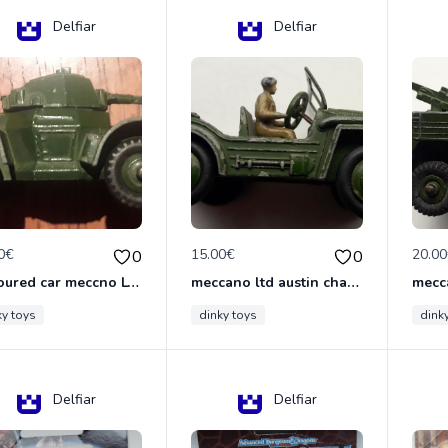
Delfiar
Delfiar
0€
15.00€
20.0
0
0
armoured car meccno LTD N°670
meccano ltd austin champ N°674
ky toys
dinky toys
dink
Delfiar
Delfiar