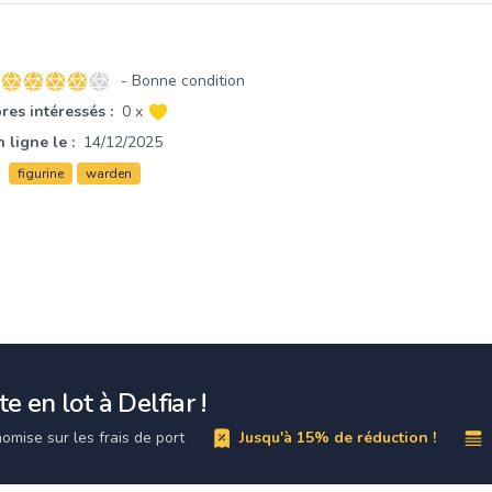
- Bonne condition
4 sur 5 étoiles
es intéressés :
0 x
 ligne le :
14/12/2025
figurine
warden
e en lot à Delfiar !
omise sur les frais de port
Jusqu'à 15% de réduction !