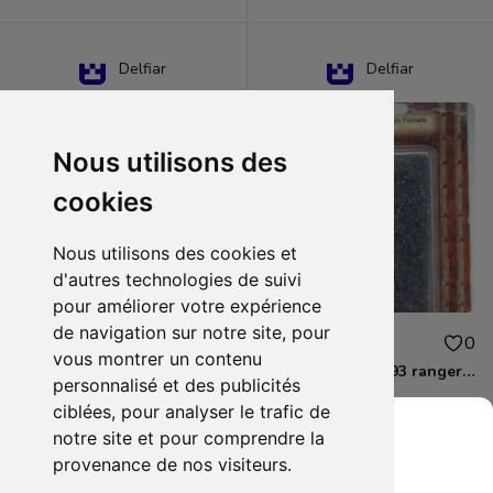
Delfiar
Delfiar
Nous utilisons des
cookies
Nous utilisons des cookies et
d'autres technologies de suivi
pour améliorer votre expérience
de navigation sur notre site, pour
15.00€
12.00€
0
0
vous montrer un contenu
D&D - 88286 paladin human male Miniature - Donjons Dragons
D&D - WOC 40093 ranger human female Miniature - Donjons Dragons
personnalisé et des publicités
ciblées, pour analyser le trafic de
notre site et pour comprendre la
provenance de nos visiteurs.