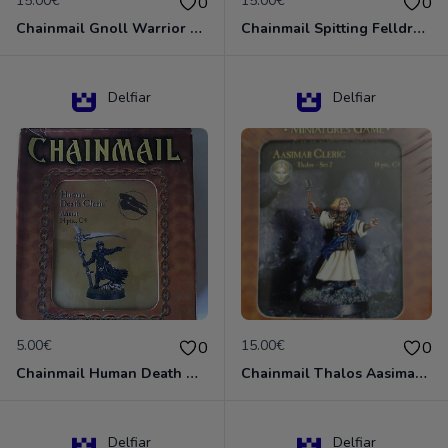
15.00€
15.00€
0
0
Chainmail Gnoll Warrior Dungeons & Dragons
Chainmail Spitting Felldrake
Delfiar
Delfiar
5.00€
15.00€
0
0
Chainmail Human Death Cleric
Chainmail Thalos Aasimar Cleric
Delfiar
Delfiar