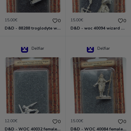
15.00€
15.00€
0
0
D&D - 88288 troglodyte with long Miniature - Donjons Dragons
D&D - woc 40094 wizard human male Miniature - Donjons Dragons
Delfiar
Delfiar
12.00€
15.00€
0
0
D&D - WOC 40032 female halfling rogue Miniature - Donjons Dragons
D&D - WOC 40084 female human wizard Miniature - Donjons Dragons