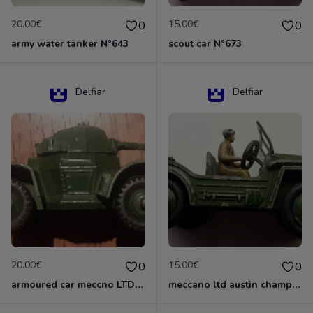
20.00€
15.00€
0
0
army water tanker N°643
scout car N°673
Delfiar
Delfiar
20.00€
15.00€
0
0
armoured car meccno LTD N°670
meccano ltd austin champ N°674