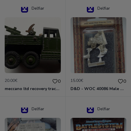
Delfiar
Delfiar
20.00€
15.00€
0
0
meccano ltd recovery tractor N°661
D&D - WOC 40086 Male Dwarven Cleric Miniature - Donjons Dragons
Delfiar
Delfiar