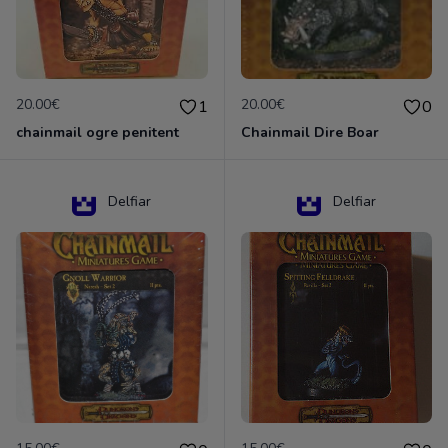
20.00€
20.00€
1
0
chainmail ogre penitent
Chainmail Dire Boar
Delfiar
Delfiar