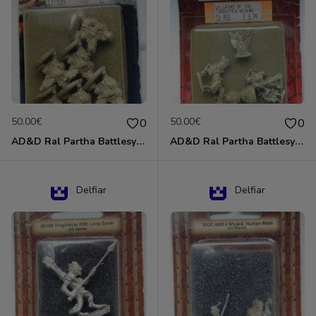
50.00€
50.00€
0
0
AD&D Ral Partha Battlesystem Miniatures Pack Iron Lord Dwarf Crossbowmen 11-854
AD&D Ral Partha Battlesystem Villains/Forgotten Realms 11-955 Miniatures
Delfiar
Delfiar