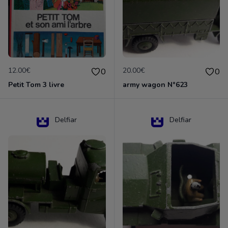
12.00€
20.00€
0
0
Petit Tom 3 livre
army wagon N°623
Delfiar
Delfiar