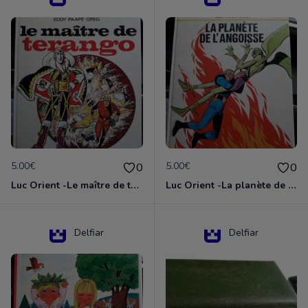
5.00€
5.00€
0
0
Luc Orient -Le maître de terango
Luc Orient -La planète de l'angoisse
Delfiar
Delfiar