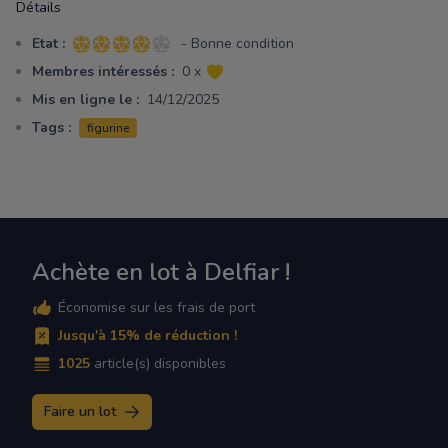
Détails
Etat :
- Bonne condition
4 sur 5 étoiles
Membres intéressés :
0 x
Mis en ligne le :
14/12/2025
Tags :
figurine
Achète en lot à Delfiar !
Économise sur les frais de port
Jusqu'à 15% de réduction !
1025
article(s) disponibles
Faire un lot