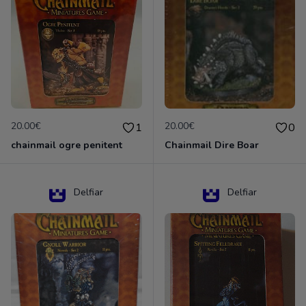
20.00€
20.00€
1
0
chainmail ogre penitent
Chainmail Dire Boar
Delfiar
Delfiar