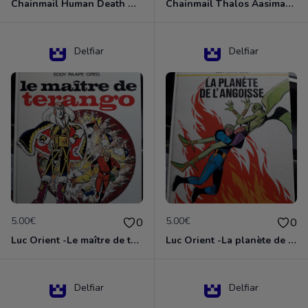
Chainmail Human Death Cleric
Chainmail Thalos Aasimar Cleric
Delfiar
Delfiar
5.00€
5.00€
0
0
Luc Orient -Le maître de terango
Luc Orient -La planète de l'angoisse
Delfiar
Delfiar