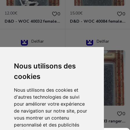
12.00€
15.00€
0
0
D&D - WOC 40032 female halfling rogue Miniature - Donjons Dragons
D&D - WOC 40084 female human wizard Miniature - Donjons Dragons
Delfiar
Delfiar
Nous utilisons des
cookies
Nous utilisons des cookies et
d'autres technologies de suivi
pour améliorer votre expérience
de navigation sur notre site, pour
15.00€
12.00€
0
0
vous montrer un contenu
D&D - 88286 paladin human male Miniature - Donjons Dragons
D&D - WOC 40093 ranger human female Miniature - Donjons Dragons
personnalisé et des publicités