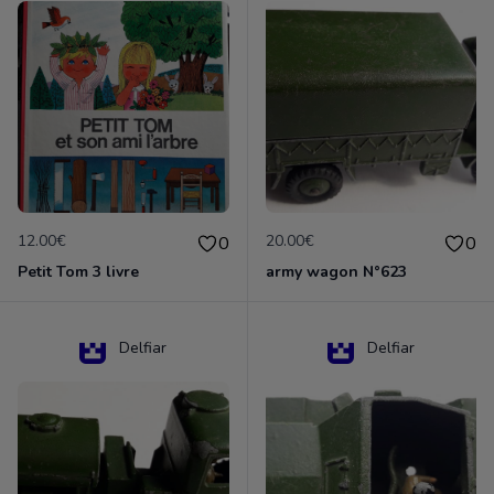
12.00€
20.00€
0
0
Petit Tom 3 livre
army wagon N°623
Delfiar
Delfiar