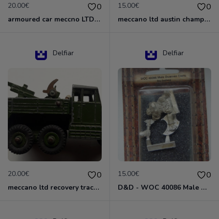
20.00€
15.00€
0
0
armoured car meccno LTD N°670
meccano ltd austin champ N°674
Delfiar
Delfiar
20.00€
15.00€
0
0
meccano ltd recovery tractor N°661
D&D - WOC 40086 Male Dwarven Cleric Miniature - Donjons Dragons