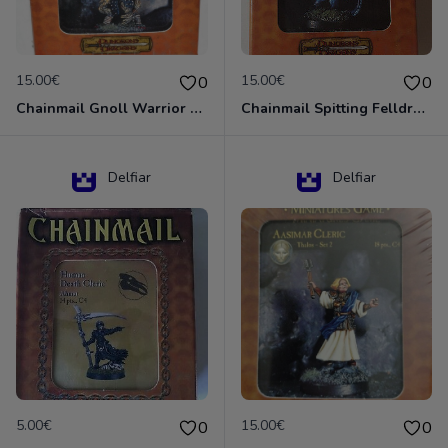
15.00€
15.00€
0
0
Chainmail Gnoll Warrior Dungeons & Dragons
Chainmail Spitting Felldrake
Delfiar
Delfiar
5.00€
15.00€
0
0