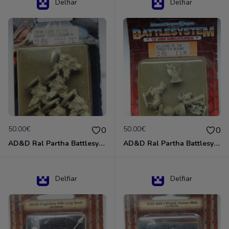
Delfiar
Delfiar
50.00€
50.00€
0
0
AD&D Ral Partha Battlesystem Miniatures Pack Iron Lord Dwarf Crossbowmen 11-854
AD&D Ral Partha Battlesystem Villains/Forgotten Realms 11-955 Miniatures
Delfiar
Delfiar