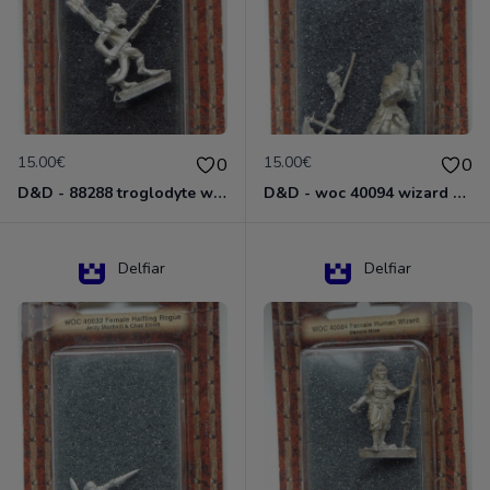
15.00€
15.00€
0
0
D&D - 88288 troglodyte with long Miniature - Donjons Dragons
D&D - woc 40094 wizard human male Miniature - Donjons Dragons
Delfiar
Delfiar