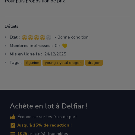
Pour plus proposition de prix.
Détails
Etat :
- Bonne condition
4 sur 5 étoiles
Membres intéressés :
0 x
Mis en ligne le :
24/12/2025
Tags :
figurine
young crystal dragon
dragon
Achète en lot à Delfiar !
Économise sur les frais de port
Jusqu'à 15% de réduction !
1025
article(s) disponibles