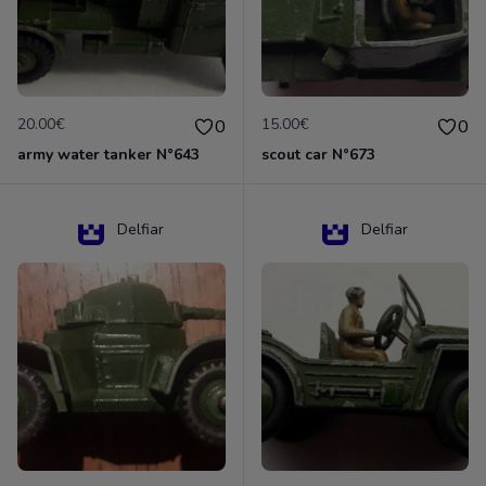
20.00€
15.00€
0
0
army water tanker N°643
scout car N°673
Delfiar
Delfiar