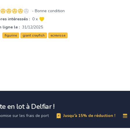
- Bonne condition
4 sur 5 étoiles
es intéressés :
0 x
 ligne le :
31/12/2025
figurine
giant crayfish
ecrevisse
e en lot à Delfiar !
omise sur les frais de port
Jusqu'à 15% de réduction !