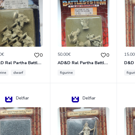
0€
50.00€
15.0
0
0
AD&D Ral Partha Battlesystem Miniatures Pack Iron Lord Dwarf Crossbowmen 11-854
AD&D Ral Partha Battlesystem Villains/Forgotten Realms 11-955 Miniatures
rine
dwarf
figurine
figur
Delfiar
Delfiar