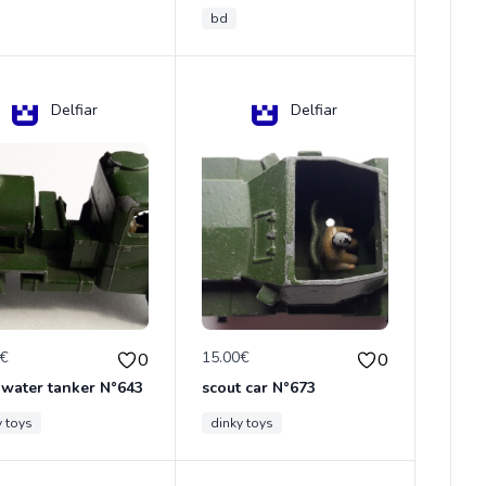
bd
Delfiar
Delfiar
0€
15.00€
0
0
 water tanker N°643
scout car N°673
y toys
dinky toys