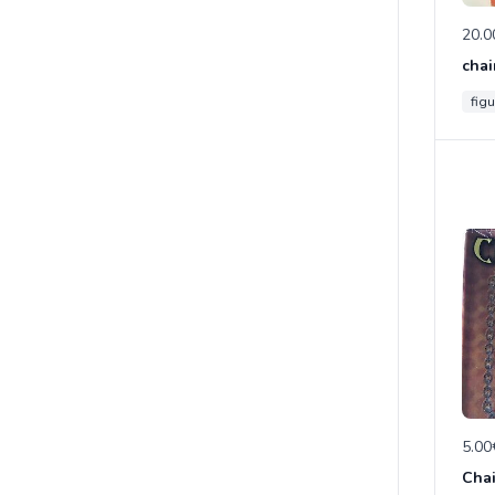
20.0
chai
figu
5.00