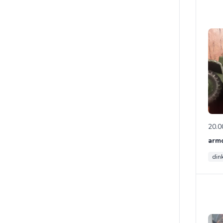
20.0
din