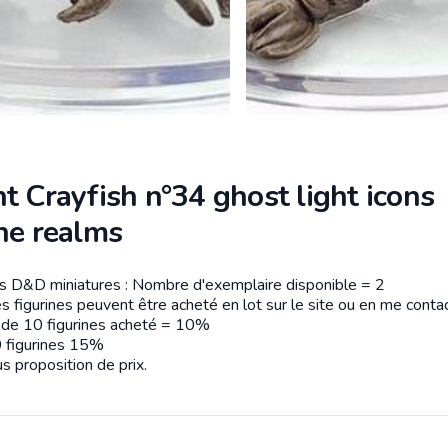
t Crayfish n°34 ghost light icons
he realms
es D&D miniatures : Nombre d'exemplaire disponible = 2
tion
s figurines peuvent être acheté en lot sur le site ou en me contac
r de 10 figurines acheté = 10%
 figurines 15%
s proposition de prix.