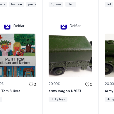
rine
humain
pretre
figurine
clerc
bd
Delfiar
Delfiar
0€
20.00€
20.0
0
0
t Tom 3 livre
army wagon N°623
army
e
dinky toys
dink