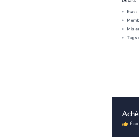
Détails
Etat :
Membr
Mis en
Tags :
Achèt
Écon