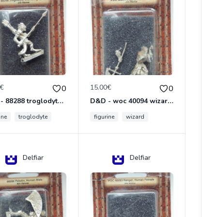
0€
15.00€
0
0
D&D - 88288 troglodyte with long Miniature - Donjons Dragons
D&D - woc 40094 wizard human male Miniature - Donjons Dragons
ine
troglodyte
figurine
wizard
Delfiar
Delfiar