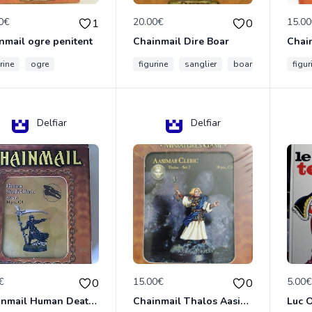
0€
20.00€
15.0
1
0
nmail ogre penitent
Chainmail Dire Boar
rine
ogre
figurine
sanglier
boar
figur
Delfiar
Delfiar
€
15.00€
5.00
0
0
Chainmail Human Death Cleric
Chainmail Thalos Aasimar Cleric