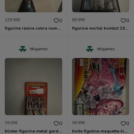
229.99€
89.99€
0
0
figurine resine cobra numerote neuve de karidma toys
figurine mortal kombzt 10 neuf blister
tikigames
tikigames
39.00€
99.99€
0
0
blister figurine metal garde laritime lothern gamesworshop neuf blister
boite figutine maquette kid buu dragonball z neuf