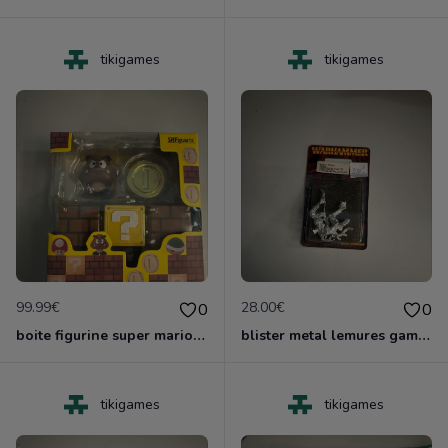
tikigames
tikigames
99.99€
28.00€
0
0
boite figurine super mario shfiguarts nruve blister
blister metal lemures games worshop neuf nlister
tikigames
tikigames