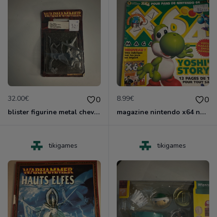
32.00€
8.99€
0
0
blister figurine metal chevalier infernal games worshop
magazine nintendo x64 no 4
tikigames
tikigames