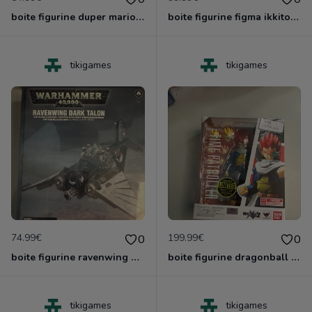
boite figurine duper mario shfiguarts neuve scelle
boite figurine figma ikkitousen neuve scelle
tikigames
tikigames
74.99€
199.99€
0
0
boite figurine ravenwing dark talon gamesworshop neuf blister
boite figurine dragonball z shfiguarts neuve scelle
tikigames
tikigames