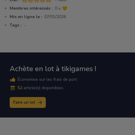
5 sur 5 étoiles
Membres intéressés :
0 x
Mis en ligne le :
07/01/2026
Tags :
-
Achète en lot à tikigames !
Économise sur les frais de port
52
article(s) disponibles
Faire un lot