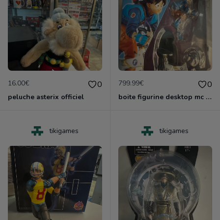
16.00€
799.99€
0
0
peluche asterix officiel
boite figurine desktop mc coy dragonball z sangoku edition z neuf
tikigames
tikigames