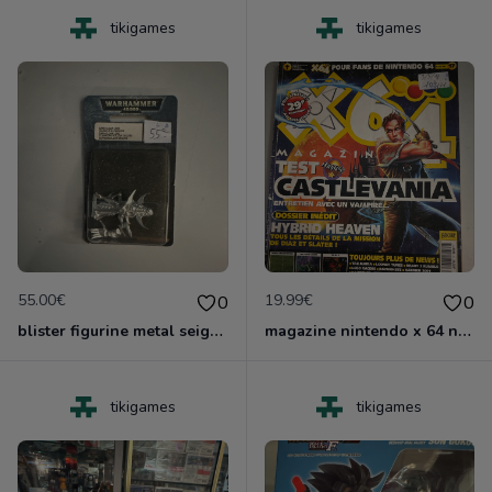
tikigames
tikigames
55.00€
19.99€
0
0
blister figurine metal seigeur eldar noir neuf nlister
magazine nintendo x 64 no 17
tikigames
tikigames