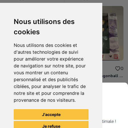
Nous utilisons des
cookies
Nous utilisons des cookies et
d'autres technologies de suivi
pour améliorer votre expérience
de navigation sur notre site, pour
110.00€
99.99€
0
0
vous montrer un contenu
boite figurine drahonball z shfiguarts neuve scelle
boite figurine dragonball z shfiguarts neuve scelle
personnalisé et des publicités
ciblées, pour analyser le trafic de
notre site et pour comprendre la
provenance de nos visiteurs.
Grenier du Geek
Voir tous les articles du vendeur
J'accepte
Télécharge notre app pour une expérience optimale !
Je refuse