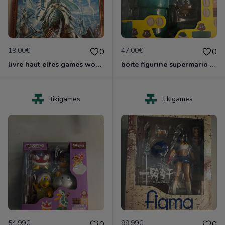
19.00€
47.00€
0
0
livre haut elfes games worshop nruf
boite figurine supermario shfiguarts neuf scelle
tikigames
tikigames
54.99€
99.99€
0
0