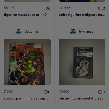
55.00€
149.99€
0
0
figurine metal robt ork 40000 games worshop
boite figurine shfiguart bower neuve
tikigames
tikigames
7.00€
70.00€
0
0
comics panini marvel top 12 2011
blister figurine metal bizarboy ork 40000 games xorshop