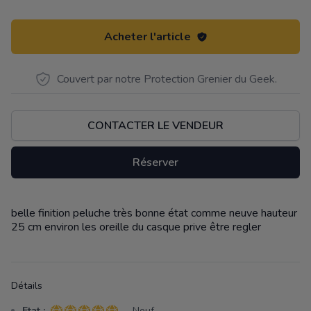
Acheter l'article
Couvert par notre Protection Grenier du Geek.
CONTACTER LE VENDEUR
Réserver
belle finition peluche très bonne état comme neuve hauteur
Description
25 cm environ les oreille du casque prive être regler
Détails
Etat :
- Neuf