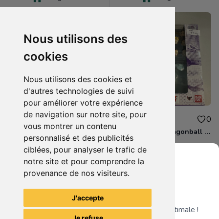
Nous utilisons des
cookies
Nous utilisons des cookies et
d'autres technologies de suivi
pour améliorer votre expérience
de navigation sur notre site, pour
110.00€
99.99€
0
0
vous montrer un contenu
boite figurine drahonball z shfiguarts neuve scelle
boite figurine dragonball z shfiguarts neuve scelle
personnalisé et des publicités
ciblées, pour analyser le trafic de
notre site et pour comprendre la
provenance de nos visiteurs.
Grenier du Geek
Voir tous les articles du vendeur
J'accepte
Télécharge notre app pour une expérience optimale !
Je refuse