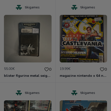
tikigames
tikigames
55.00€
19.99€
0
0
blister figurine metal seigeur eldar noir neuf nlister
magazine nintendo x 64 no 17
tikigames
tikigames