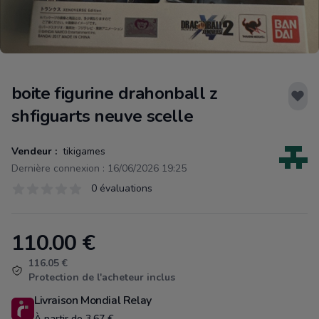
boite figurine drahonball z
shfiguarts neuve scelle
Vendeur :
tikigames
Dernière connexion : 16/06/2026 19:25
Évaluations
0 évaluations
0 sur 5 étoiles
110.00
€
Product information
116.05 €
Protection de l'acheteur inclus
Livraison Mondial Relay
À partir de 3.67 €