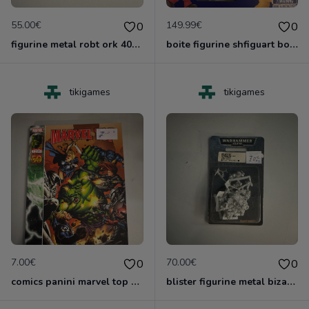
55.00€
149.99€
0
0
figurine metal robt ork 40000 games worshop
boite figurine shfiguart bower neuve
tikigames
tikigames
7.00€
70.00€
0
0
comics panini marvel top 12 2011
blister figurine metal bizarboy ork 40000 games xorshop