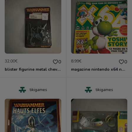
32.00€
8.99€
0
0
blister figurine metal chevalier infernal games worshop
magazine nintendo x64 no 4
tikigames
tikigames