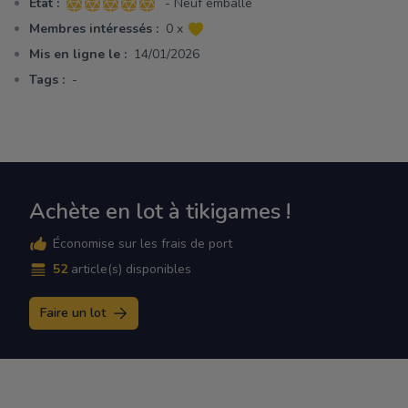
Etat :
- Neuf emballé
5 sur 5 étoiles
Membres intéressés :
0 x
Mis en ligne le :
14/01/2026
Tags :
-
Achète en lot à tikigames !
Économise sur les frais de port
52
article(s) disponibles
Faire un lot