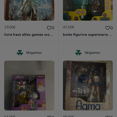
19.00€
47.00€
0
0
livre haut elfes games worshop nruf
boite figurine supermario shfiguarts neuf scelle
tikigames
tikigames