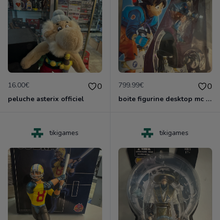
16.00€
799.99€
0
0
peluche asterix officiel
boite figurine desktop mc coy dragonball z sangoku edition z neuf
tikigames
tikigames