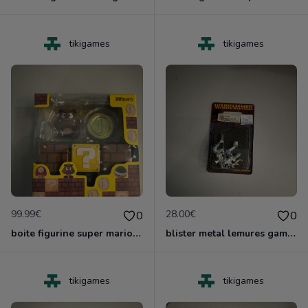
tikigames
tikigames
99.99€
28.00€
0
0
boite figurine super mario shfiguarts nruve blister
blister metal lemures games worshop neuf nlister
tikigames
tikigames