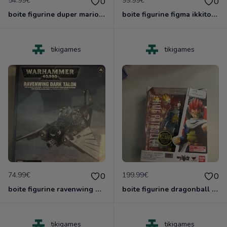
54.99€
99.99€
0
0
boite figurine duper mario shfiguarts neuve scelle
boite figurine figma ikkitousen neuve scelle
tikigames
tikigames
74.99€
199.99€
0
0
boite figurine ravenwing dark talon gamesworshop neuf blister
boite figurine dragonball z shfiguarts neuve scelle
tikigames
tikigames