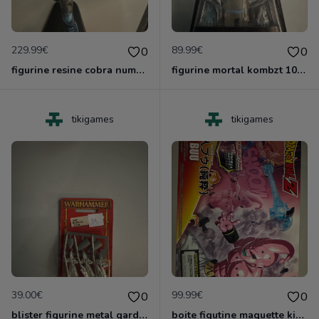
229.99€
89.99€
0
0
figurine resine cobra numerote neuve de karidma toys
figurine mortal kombzt 10 neuf blister
tikigames
tikigames
39.00€
99.99€
0
0
blister figurine metal garde laritime lothern gamesworshop neuf blister
boite figutine maquette kid buu dragonball z neuf