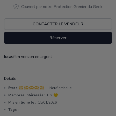
Couvert par notre Protection Grenier du Geek.
CONTACTER LE VENDEUR
Réserver
lucasfilm version en argent
Description
Détails
Etat :
- Neuf emballé
5 sur 5 étoiles
Membres intéressés :
0 x
Mis en ligne le :
15/01/2026
Tags :
-