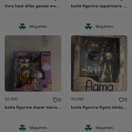
livre haut elfes games worshop nruf
boite figurine supermario shfiguarts neuf scelle
tikigames
tikigames
54.99€
99.99€
0
0
boite figurine duper mario shfiguarts neuve scelle
boite figurine figma ikkitousen neuve scelle
tikigames
tikigames