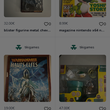
32.00€
8.99€
0
0
blister figurine metal chevalier infernal games worshop
magazine nintendo x64 no 4
tikigames
tikigames
19.00€
47.00€
0
0