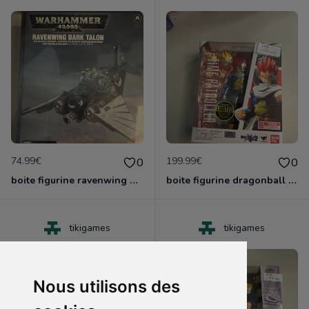
74.99€
199.99€
0
0
boite figurine ravenwing dark talon gamesworshop neuf blister
boite figurine dragonball z shfiguarts neuve scelle
tikigames
tikigames
Nous utilisons des