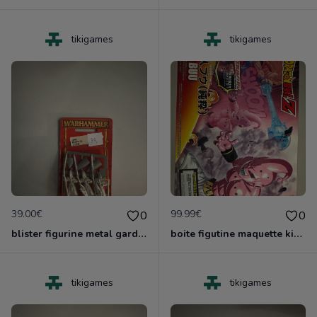
tikigames
tikigames
39.00€
99.99€
0
0
blister figurine metal garde laritime lothern gamesworshop neuf blister
boite figutine maquette kid buu dragonball z neuf
tikigames
tikigames