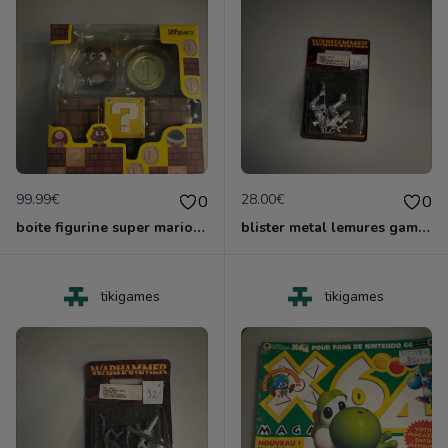
99.99€
28.00€
0
0
boite figurine super mario shfiguarts nruve blister
blister metal lemures games worshop neuf nlister
tikigames
tikigames