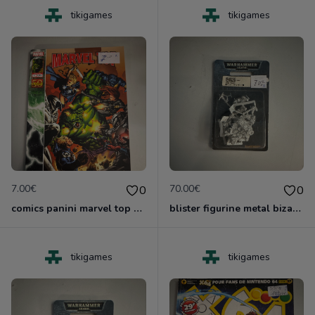
tikigames
tikigames
7.00€
70.00€
0
0
comics panini marvel top 12 2011
blister figurine metal bizarboy ork 40000 games xorshop
tikigames
tikigames