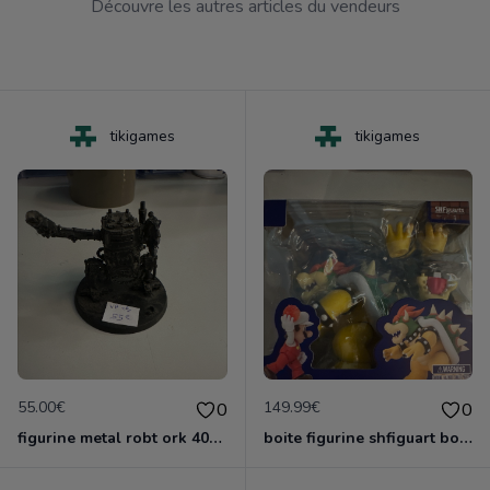
Découvre les autres articles du vendeurs
tikigames
tikigames
55.00€
149.99€
0
0
figurine metal robt ork 40000 games worshop
boite figurine shfiguart bower neuve