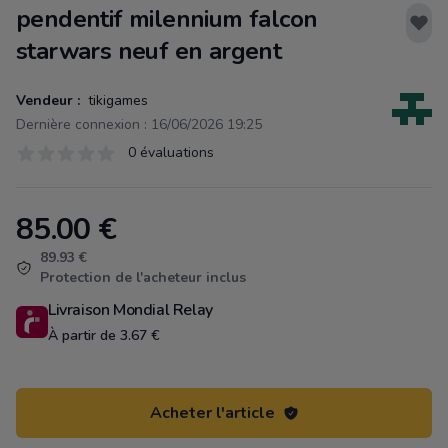
pendentif milennium falcon
starwars neuf en argent
Vendeur :
tikigames
Dernière connexion : 16/06/2026 19:25
Évaluations
0 évaluations
0 sur 5 étoiles
85.00
€
Product information
89.93 €
Protection de l'acheteur inclus
Livraison Mondial Relay
À partir de 3.67 €
Acheter l'article