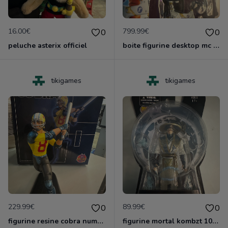
16.00€
799.99€
0
0
peluche asterix officiel
boite figurine desktop mc coy dragonball z sangoku edition z neuf
tikigames
tikigames
229.99€
89.99€
0
0
figurine resine cobra numerote neuve de karidma toys
figurine mortal kombzt 10 neuf blister