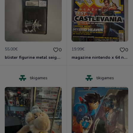
55.00€
19.99€
0
0
blister figurine metal seigeur eldar noir neuf nlister
magazine nintendo x 64 no 17
tikigames
tikigames