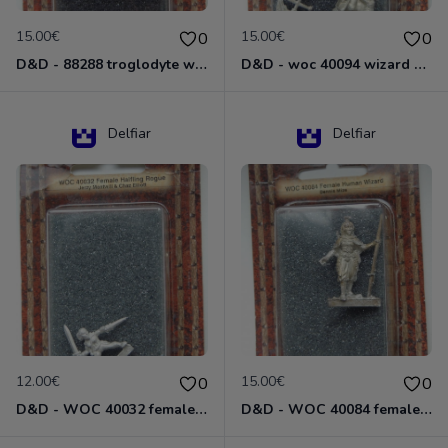
15.00€
15.00€
0
0
D&D - 88288 troglodyte with long Miniature - Donjons Dragons
D&D - woc 40094 wizard human male Miniature - Donjons Dragons
Delfiar
Delfiar
12.00€
15.00€
0
0
D&D - WOC 40032 female halfling rogue Miniature - Donjons Dragons
D&D - WOC 40084 female human wizard Miniature - Donjons Dragons