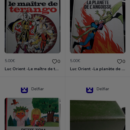
5.00€
5.00€
0
0
Luc Orient -Le maître de terango
Luc Orient -La planète de l'angoisse
Delfiar
Delfiar