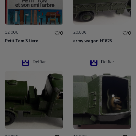
12.00€
20.00€
0
0
Petit Tom 3 livre
army wagon N°623
Delfiar
Delfiar