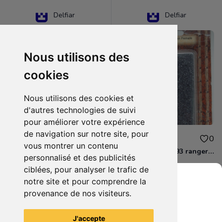
Delfiar
Delfiar
Nous utilisons des
cookies
Nous utilisons des cookies et
d'autres technologies de suivi
pour améliorer votre expérience
de navigation sur notre site, pour
15.00€
12.00€
0
0
vous montrer un contenu
D&D - 88286 paladin human male Miniature - Donjons Dragons
D&D - WOC 40093 ranger human female Miniature - Donjons Dragons
personnalisé et des publicités
ciblées, pour analyser le trafic de
notre site et pour comprendre la
provenance de nos visiteurs.
Grenier du Geek
Voir tous les articles du vendeur
J'accepte