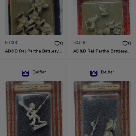
50.00€
50.00€
0
0
AD&D Ral Partha Battlesystem Miniatures Pack Iron Lord Dwarf Crossbowmen 11-854
AD&D Ral Partha Battlesystem Villains/Forgotten Realms 11-955 Miniatures
Delfiar
Delfiar