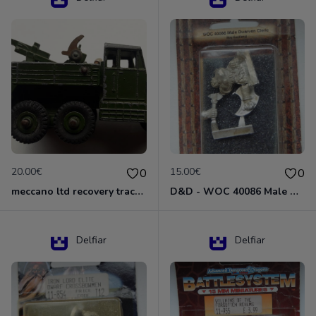
20.00€
15.00€
0
0
meccano ltd recovery tractor N°661
D&D - WOC 40086 Male Dwarven Cleric Miniature - Donjons Dragons
Delfiar
Delfiar