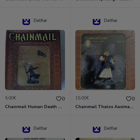
Delfiar
Delfiar
5.00€
15.00€
0
0
Chainmail Human Death Cleric
Chainmail Thalos Aasimar Cleric
Delfiar
Delfiar