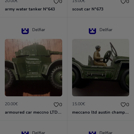
20.00€
15.00€
0
0
army water tanker N°643
scout car N°673
Delfiar
Delfiar
20.00€
15.00€
0
0
armoured car meccno LTD N°670
meccano ltd austin champ N°674
Delfiar
Delfiar