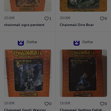
20.00€
20.00€
1
0
chainmail ogre penitent
Chainmail Dire Boar
Delfiar
Delfiar
15.00€
15.00€
0
0
Chainmail Gnoll Warrior Dungeons & Dragons
Chainmail Spitting Felldrake