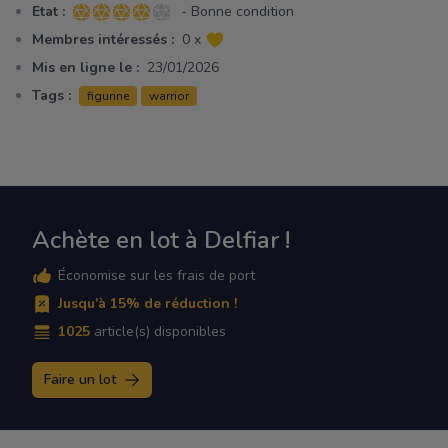
Etat :
- Bonne condition
4 sur 5 étoiles
Membres intéressés :
0 x
Mis en ligne le :
23/01/2026
Tags :
figurine
warrior
Achète en lot à Delfiar !
Économise sur les frais de port
Jusqu'à 15% de réduction !
1025
article(s) disponibles
Faire un lot