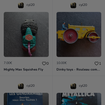
cyl20
cyl20
7.00€
10.00€
0
1
Mighty Max Squishes Fly
Dinky toys - Rouleau compresseur - Richier 90A
cyl20
cyl20