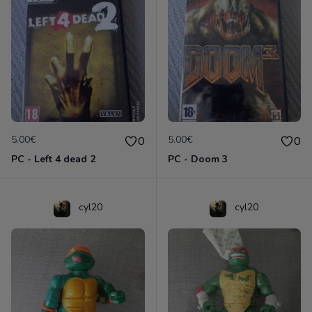
5.00€
5.00€
0
0
PC - Left 4 dead 2
PC - Doom 3
cyl20
cyl20