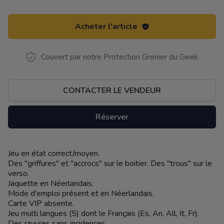
Acheter l'article
Couvert par notre Protection Grenier du Geek.
CONTACTER LE VENDEUR
Réserver
Jeu en état correct/moyen.
Description
Des "griffures" et "accrocs" sur le boitier. Des "trous" sur le
verso.
Jaquette en Néerlandais.
Mode d'emploi présent et en Néerlandais.
Carte VIP absente.
Jeu multi langues (5) dont le Français (Es, An, All, It, Fr).
Des rayures sans incidences.