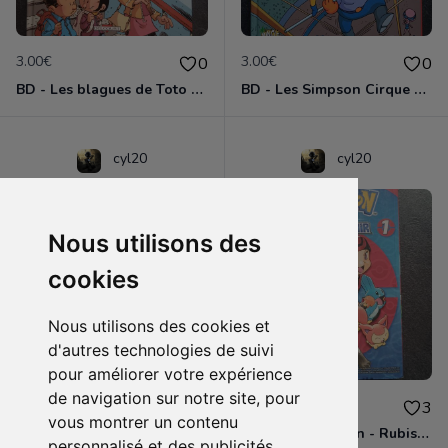
3.00€
3.00€
0
0
BD - Les blagues de Toto - L'école des vannes - Tome 1
BD - Les Simpson Cirque en folie ! - Tome 11
cyl20
cyl20
Nous utilisons des
cookies
Nous utilisons des cookies et
d'autres technologies de suivi
pour améliorer votre expérience
de navigation sur notre site, pour
3.00€
4.00€
0
3
vous montrer un contenu
BD - Les Simpson - Sous les projecteurs - Tome 13
Manga - Pokémon - Rubis et Saphir - Tome 1
personnalisé et des publicités