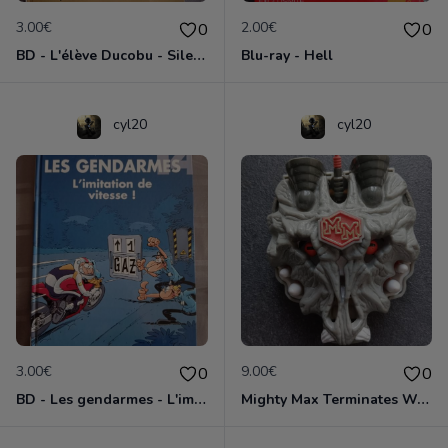
3.00€
2.00€
0
0
BD - L'élève Ducobu - Silence, on copie
Blu-ray - Hell
cyl20
cyl20
3.00€
9.00€
0
0
BD - Les gendarmes - L'imitation de vitesse - Tome 14
Mighty Max Terminates Wolfship 7