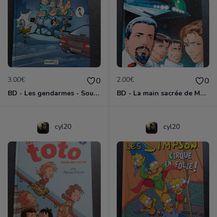
3.00€
2.00€
0
0
BD - Les gendarmes - Souriez, vous êtes flashés - Tome 5
BD - La main sacrée de Metallica
cyl20
cyl20