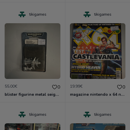
tikigames
tikigames
55.00€
19.99€
0
0
blister figurine metal seigeur eldar noir neuf nlister
magazine nintendo x 64 no 17
tikigames
tikigames