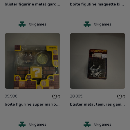
blister figurine metal garde laritime lothern gamesworshop neuf blister
boite figutine maquette kid buu dragonball z neuf
tikigames
tikigames
99.99€
28.00€
0
0
boite figurine super mario shfiguarts nruve blister
blister metal lemures games worshop neuf nlister
tikigames
tikigames