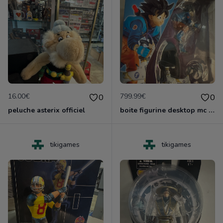
16.00€
799.99€
0
0
peluche asterix officiel
boite figurine desktop mc coy dragonball z sangoku edition z neuf
tikigames
tikigames