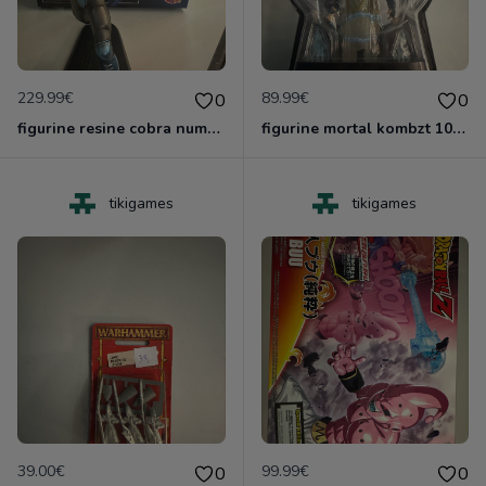
229.99€
89.99€
0
0
figurine resine cobra numerote neuve de karidma toys
figurine mortal kombzt 10 neuf blister
tikigames
tikigames
39.00€
99.99€
0
0