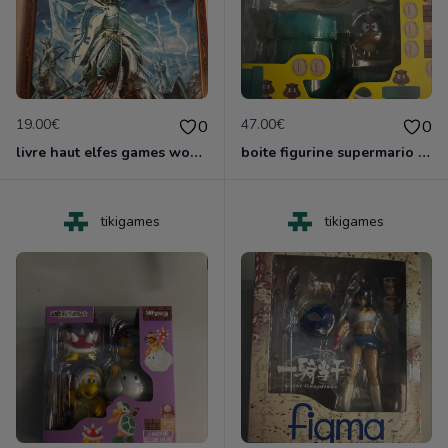
19.00€
47.00€
0
0
livre haut elfes games worshop nruf
boite figurine supermario shfiguarts neuf scelle
tikigames
tikigames