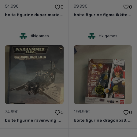
54.99€
99.99€
0
0
boite figurine duper mario shfiguarts neuve scelle
boite figurine figma ikkitousen neuve scelle
tikigames
tikigames
74.99€
199.99€
0
0
boite figurine ravenwing dark talon gamesworshop neuf blister
boite figurine dragonball z shfiguarts neuve scelle