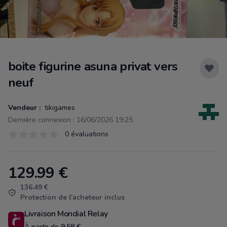
boite figurine asuna privat vers
neuf
Vendeur :
tikigames
Dernière connexion : 16/06/2026 19:25
Évaluations
0 évaluations
0 sur 5 étoiles
129.99
€
Product information
136.49 €
Protection de l'acheteur inclus
Livraison Mondial Relay
À partir de 9.58 €