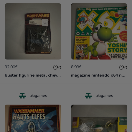
32.00€
8.99€
0
0
blister figurine metal chevalier infernal games worshop
magazine nintendo x64 no 4
tikigames
tikigames