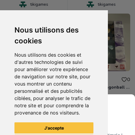
tikigames
tikigames
Nous utilisons des
cookies
Nous utilisons des cookies et
d'autres technologies de suivi
pour améliorer votre expérience
de navigation sur notre site, pour
110.00€
99.99€
0
0
vous montrer un contenu
boite figurine drahonball z shfiguarts neuve scelle
boite figurine dragonball z shfiguarts neuve scelle
personnalisé et des publicités
ciblées, pour analyser le trafic de
notre site et pour comprendre la
provenance de nos visiteurs.
Grenier du Geek
Voir tous les articles du vendeur
J'accepte