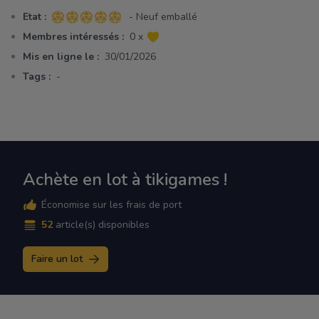
Etat :
- Neuf emballé
5 sur 5 étoiles
Membres intéressés :
0 x
Mis en ligne le :
30/01/2026
Tags :
-
Achète en lot à tikigames !
Économise sur les frais de port
52
article(s) disponibles
Faire un lot