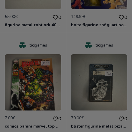
55.00€
149.99€
0
0
figurine metal robt ork 40000 games worshop
boite figurine shfiguart bower neuve
tikigames
tikigames
7.00€
70.00€
0
0
comics panini marvel top 12 2011
blister figurine metal bizarboy ork 40000 games xorshop