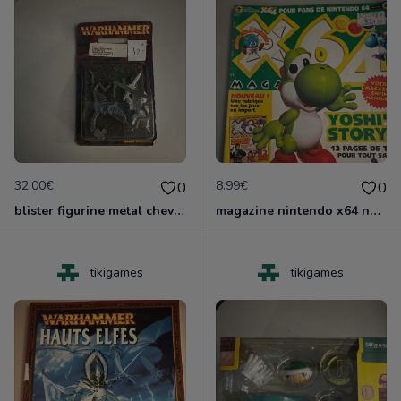
32.00€
8.99€
0
0
blister figurine metal chevalier infernal games worshop
magazine nintendo x64 no 4
tikigames
tikigames