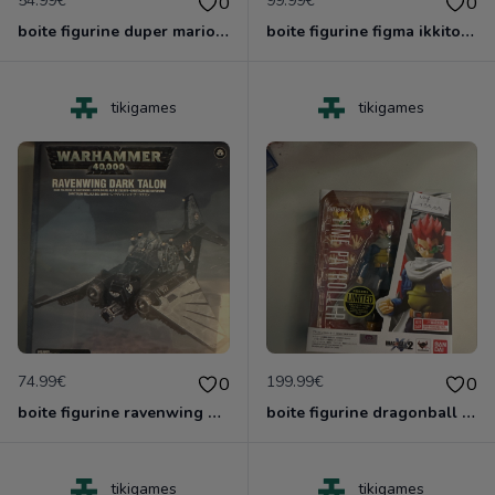
54.99€
99.99€
0
0
boite figurine duper mario shfiguarts neuve scelle
boite figurine figma ikkitousen neuve scelle
tikigames
tikigames
74.99€
199.99€
0
0
boite figurine ravenwing dark talon gamesworshop neuf blister
boite figurine dragonball z shfiguarts neuve scelle
tikigames
tikigames