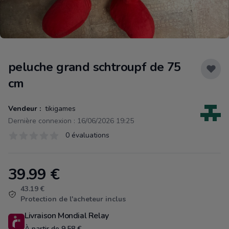
peluche grand schtroupf de 75
cm
Vendeur :
tikigames
Dernière connexion : 16/06/2026 19:25
Évaluations
0 évaluations
0 sur 5 étoiles
39.99
€
Product information
43.19 €
Protection de l'acheteur inclus
Livraison Mondial Relay
À partir de 9.58 €