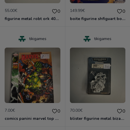
55.00€
149.99€
0
0
figurine metal robt ork 40000 games worshop
boite figurine shfiguart bower neuve
tikigames
tikigames
7.00€
70.00€
0
0
comics panini marvel top 12 2011
blister figurine metal bizarboy ork 40000 games xorshop