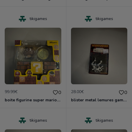
tikigames
tikigames
99.99€
28.00€
0
0
boite figurine super mario shfiguarts nruve blister
blister metal lemures games worshop neuf nlister
tikigames
tikigames