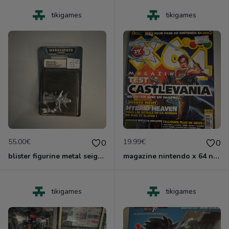
tikigames
tikigames
55.00€
19.99€
0
0
blister figurine metal seigeur eldar noir neuf nlister
magazine nintendo x 64 no 17
tikigames
tikigames