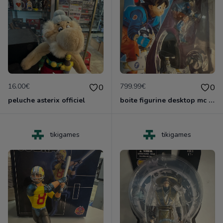
16.00€
799.99€
0
0
peluche asterix officiel
boite figurine desktop mc coy dragonball z sangoku edition z neuf
tikigames
tikigames