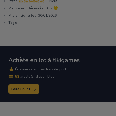
Etat :
- Neuf
5 sur 5 étoiles
Membres intéressés :
0 x
Mis en ligne le :
30/01/2026
Tags :
-
Achète en lot à tikigames !
Économise sur les frais de port
52
article(s) disponibles
Faire un lot