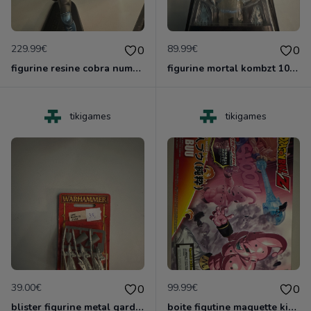
229.99€
89.99€
0
0
figurine resine cobra numerote neuve de karidma toys
figurine mortal kombzt 10 neuf blister
tikigames
tikigames
39.00€
99.99€
0
0
blister figurine metal garde laritime lothern gamesworshop neuf blister
boite figutine maquette kid buu dragonball z neuf