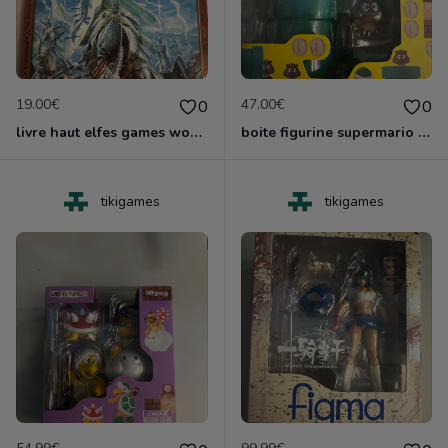
19.00€
47.00€
0
0
livre haut elfes games worshop nruf
boite figurine supermario shfiguarts neuf scelle
tikigames
tikigames