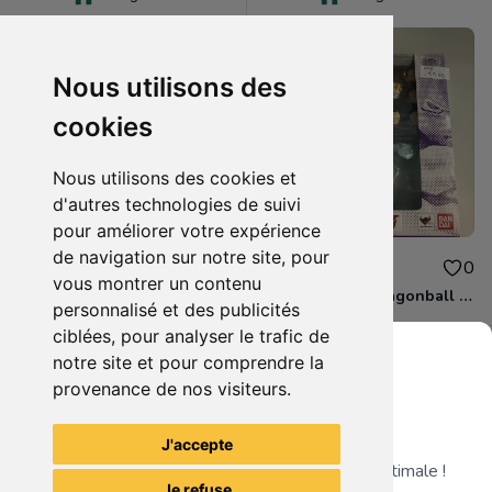
Nous utilisons des
cookies
Nous utilisons des cookies et
d'autres technologies de suivi
pour améliorer votre expérience
de navigation sur notre site, pour
110.00€
99.99€
0
0
vous montrer un contenu
boite figurine drahonball z shfiguarts neuve scelle
boite figurine dragonball z shfiguarts neuve scelle
personnalisé et des publicités
ciblées, pour analyser le trafic de
notre site et pour comprendre la
provenance de nos visiteurs.
Grenier du Geek
Voir tous les articles du vendeur
J'accepte
Télécharge notre app pour une expérience optimale !
Je refuse