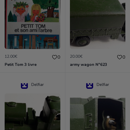
12.00€
20.00€
0
0
Petit Tom 3 livre
army wagon N°623
Delfiar
Delfiar