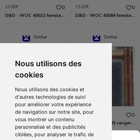
12.00€
15.00€
0
0
D&D - WOC 40032 female halfling rogue Miniature - Donjons Dragons
D&D - WOC 40084 female human wizard Miniature - Donjons Dragons
Delfiar
Delfiar
Nous utilisons des
cookies
Nous utilisons des cookies et
d'autres technologies de suivi
pour améliorer votre expérience
de navigation sur notre site, pour
15.00€
12.00€
0
0
vous montrer un contenu
D&D - 88286 paladin human male Miniature - Donjons Dragons
D&D - WOC 40093 ranger human female Miniature - Donjons Dragons
personnalisé et des publicités
ciblées, pour analyser le trafic de