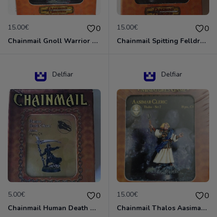
15.00€
15.00€
0
0
Chainmail Gnoll Warrior Dungeons & Dragons
Chainmail Spitting Felldrake
Delfiar
Delfiar
5.00€
15.00€
0
0
Chainmail Human Death Cleric
Chainmail Thalos Aasimar Cleric