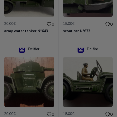
20.00€
15.00€
0
0
army water tanker N°643
scout car N°673
Delfiar
Delfiar
20.00€
15.00€
0
0