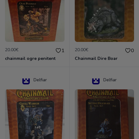
20.00€
20.00€
1
0
chainmail ogre penitent
Chainmail Dire Boar
Delfiar
Delfiar