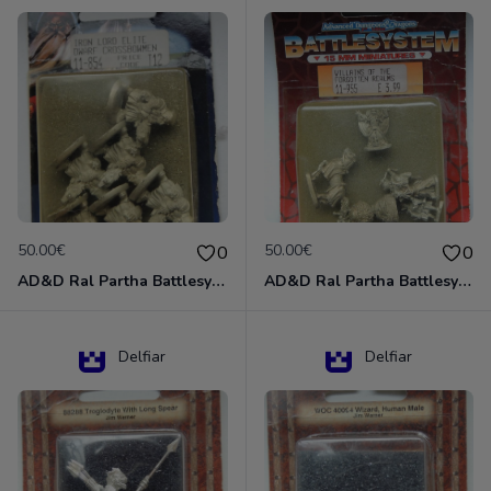
50.00€
50.00€
0
0
AD&D Ral Partha Battlesystem Miniatures Pack Iron Lord Dwarf Crossbowmen 11-854
AD&D Ral Partha Battlesystem Villains/Forgotten Realms 11-955 Miniatures
Delfiar
Delfiar