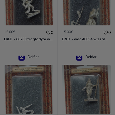
15.00€
15.00€
0
0
D&D - 88288 troglodyte with long Miniature - Donjons Dragons
D&D - woc 40094 wizard human male Miniature - Donjons Dragons
Delfiar
Delfiar