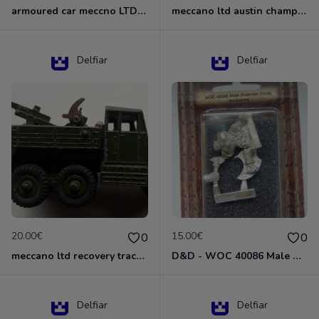
armoured car meccno LTD N°670
meccano ltd austin champ N°674
Delfiar
Delfiar
20.00€
15.00€
0
0
meccano ltd recovery tractor N°661
D&D - WOC 40086 Male Dwarven Cleric Miniature - Donjons Dragons
Delfiar
Delfiar