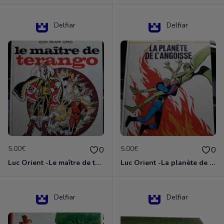
Delfiar
Delfiar
5.00€
5.00€
0
0
Luc Orient -Le maître de terango
Luc Orient -La planète de l'angoisse
Delfiar
Delfiar