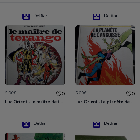
Delfiar
Delfiar
5.00€
5.00€
0
0
Luc Orient -Le maître de terango
Luc Orient -La planète de l'angoisse
Delfiar
Delfiar