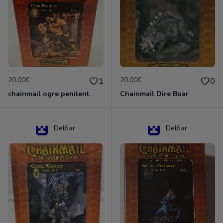
20.00€
20.00€
1
0
chainmail ogre penitent
Chainmail Dire Boar
Delfiar
Delfiar