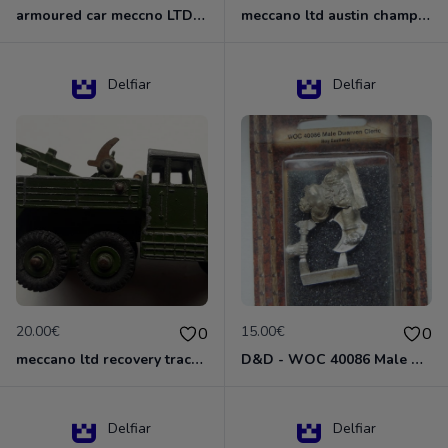
armoured car meccno LTD N°670
meccano ltd austin champ N°674
Delfiar
Delfiar
20.00€
15.00€
0
0
meccano ltd recovery tractor N°661
D&D - WOC 40086 Male Dwarven Cleric Miniature - Donjons Dragons
Delfiar
Delfiar