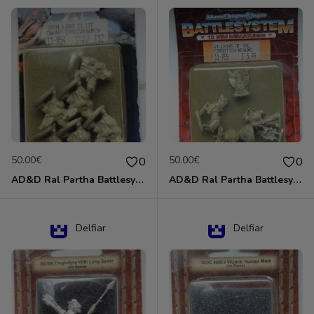
50.00€
50.00€
0
0
AD&D Ral Partha Battlesystem Miniatures Pack Iron Lord Dwarf Crossbowmen 11-854
AD&D Ral Partha Battlesystem Villains/Forgotten Realms 11-955 Miniatures
Delfiar
Delfiar