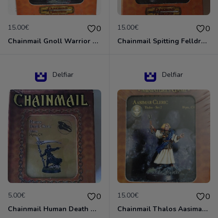
15.00€
15.00€
0
0
Chainmail Gnoll Warrior Dungeons & Dragons
Chainmail Spitting Felldrake
Delfiar
Delfiar
5.00€
15.00€
0
0
Chainmail Human Death Cleric
Chainmail Thalos Aasimar Cleric