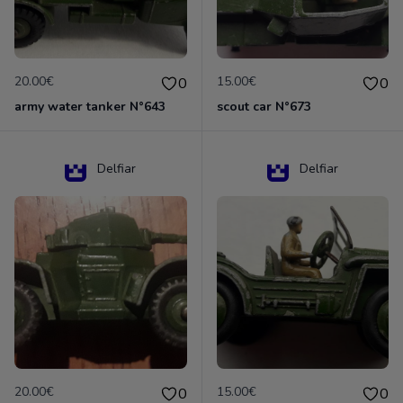
20.00€
15.00€
0
0
army water tanker N°643
scout car N°673
Delfiar
Delfiar
20.00€
15.00€
0
0