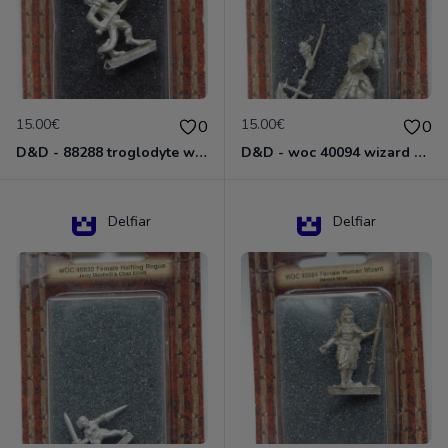
15.00€
15.00€
0
0
D&D - 88288 troglodyte with long Miniature - Donjons Dragons
D&D - woc 40094 wizard human male Miniature - Donjons Dragons
Delfiar
Delfiar