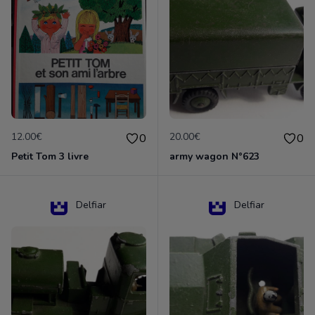
12.00€
20.00€
0
0
Petit Tom 3 livre
army wagon N°623
Delfiar
Delfiar