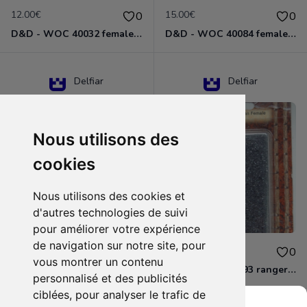
12.00€
15.00€
0
0
D&D - WOC 40032 female halfling rogue Miniature - Donjons Dragons
D&D - WOC 40084 female human wizard Miniature - Donjons Dragons
Delfiar
Delfiar
Nous utilisons des
cookies
Nous utilisons des cookies et
d'autres technologies de suivi
pour améliorer votre expérience
de navigation sur notre site, pour
15.00€
12.00€
0
0
vous montrer un contenu
D&D - 88286 paladin human male Miniature - Donjons Dragons
D&D - WOC 40093 ranger human female Miniature - Donjons Dragons
personnalisé et des publicités
ciblées, pour analyser le trafic de