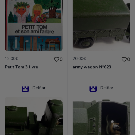
12.00€
20.00€
0
0
Petit Tom 3 livre
army wagon N°623
Delfiar
Delfiar