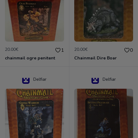
20.00€
20.00€
1
0
chainmail ogre penitent
Chainmail Dire Boar
Delfiar
Delfiar