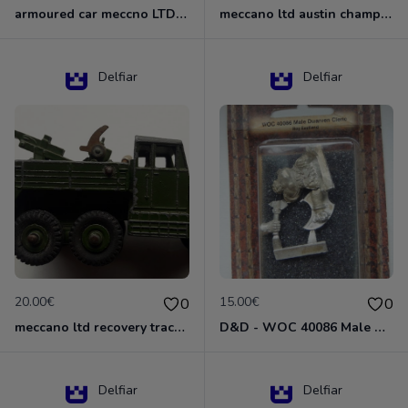
armoured car meccno LTD N°670
meccano ltd austin champ N°674
Delfiar
Delfiar
20.00€
15.00€
0
0
meccano ltd recovery tractor N°661
D&D - WOC 40086 Male Dwarven Cleric Miniature - Donjons Dragons
Delfiar
Delfiar