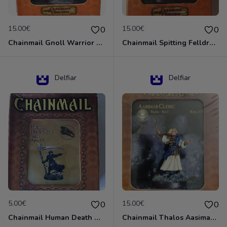
15.00€
15.00€
0
0
Chainmail Gnoll Warrior Dungeons & Dragons
Chainmail Spitting Felldrake
Delfiar
Delfiar
5.00€
15.00€
0
0
Chainmail Human Death Cleric
Chainmail Thalos Aasimar Cleric