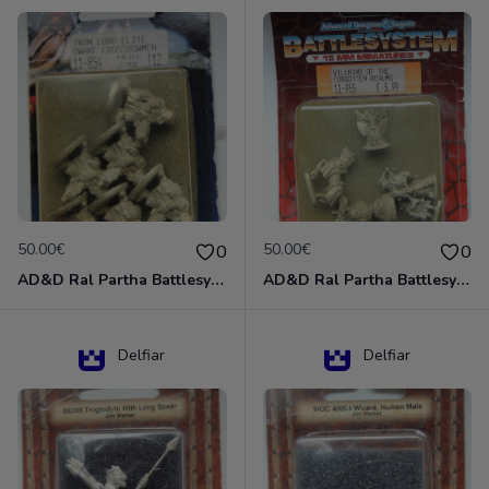
50.00€
50.00€
0
0
AD&D Ral Partha Battlesystem Miniatures Pack Iron Lord Dwarf Crossbowmen 11-854
AD&D Ral Partha Battlesystem Villains/Forgotten Realms 11-955 Miniatures
Delfiar
Delfiar