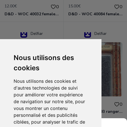
12.00€
15.00€
0
0
D&D - WOC 40032 female halfling rogue Miniature - Donjons Dragons
D&D - WOC 40084 female human wizard Miniature - Donjons Dragons
Delfiar
Delfiar
Nous utilisons des
cookies
Nous utilisons des cookies et
d'autres technologies de suivi
pour améliorer votre expérience
de navigation sur notre site, pour
15.00€
12.00€
0
0
vous montrer un contenu
D&D - 88286 paladin human male Miniature - Donjons Dragons
D&D - WOC 40093 ranger human female Miniature - Donjons Dragons
personnalisé et des publicités
ciblées, pour analyser le trafic de