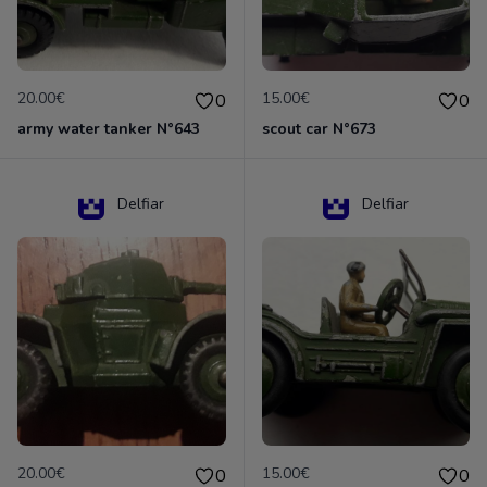
20.00€
15.00€
0
0
army water tanker N°643
scout car N°673
Delfiar
Delfiar
20.00€
15.00€
0
0