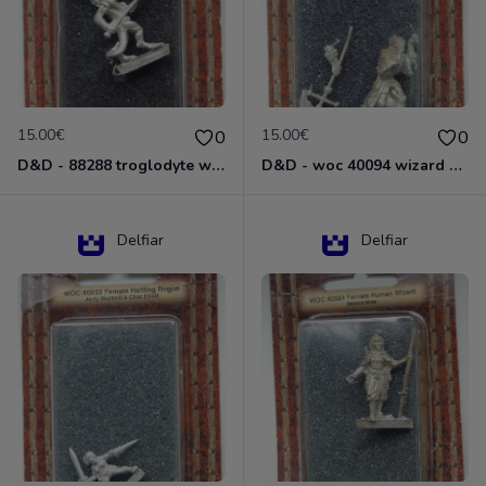
15.00€
15.00€
0
0
D&D - 88288 troglodyte with long Miniature - Donjons Dragons
D&D - woc 40094 wizard human male Miniature - Donjons Dragons
Delfiar
Delfiar