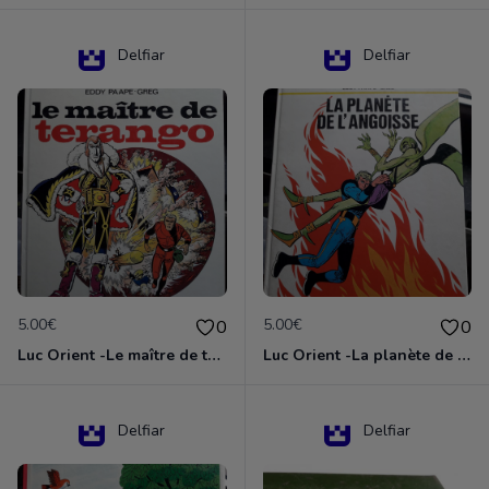
Delfiar
Delfiar
5.00€
5.00€
0
0
Luc Orient -Le maître de terango
Luc Orient -La planète de l'angoisse
Delfiar
Delfiar