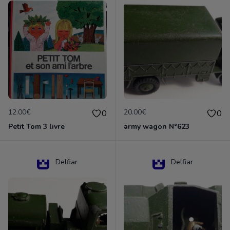
12.00€
20.00€
0
0
Petit Tom 3 livre
army wagon N°623
Delfiar
Delfiar