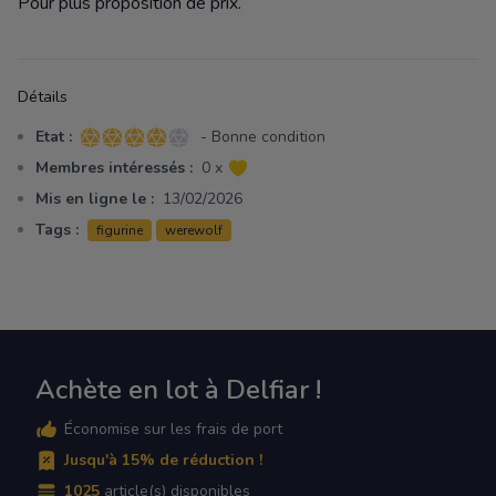
Pour plus proposition de prix.
Détails
Etat :
- Bonne condition
4 sur 5 étoiles
Membres intéressés :
0 x
Mis en ligne le :
13/02/2026
Tags :
figurine
werewolf
Achète en lot à Delfiar !
Économise sur les frais de port
Jusqu'à 15% de réduction !
1025
article(s) disponibles