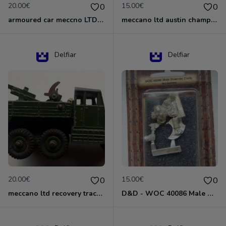
20.00€
15.00€
0
0
armoured car meccno LTD N°670
meccano ltd austin champ N°674
Delfiar
Delfiar
20.00€
15.00€
0
0
meccano ltd recovery tractor N°661
D&D - WOC 40086 Male Dwarven Cleric Miniature - Donjons Dragons