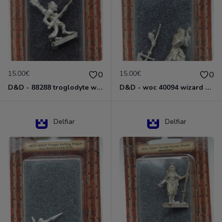
15.00€
15.00€
0
0
D&D - 88288 troglodyte with long Miniature - Donjons Dragons
D&D - woc 40094 wizard human male Miniature - Donjons Dragons
Delfiar
Delfiar