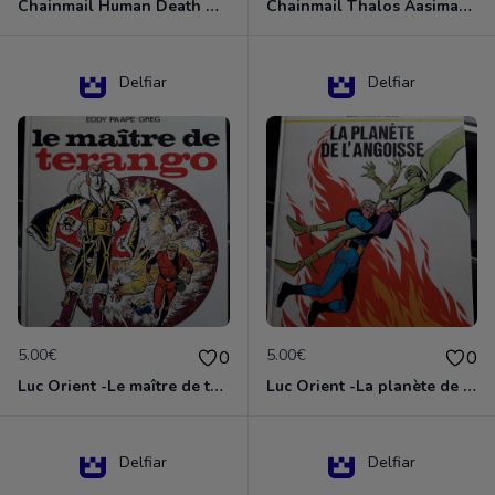
Chainmail Human Death Cleric
Chainmail Thalos Aasimar Cleric
Delfiar
Delfiar
5.00€
5.00€
0
0
Luc Orient -Le maître de terango
Luc Orient -La planète de l'angoisse
Delfiar
Delfiar