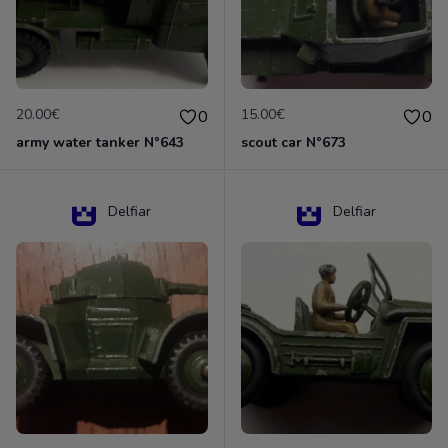
20.00€
15.00€
0
0
army water tanker N°643
scout car N°673
Delfiar
Delfiar