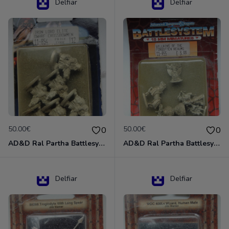
Delfiar
Delfiar
50.00€
50.00€
0
0
AD&D Ral Partha Battlesystem Miniatures Pack Iron Lord Dwarf Crossbowmen 11-854
AD&D Ral Partha Battlesystem Villains/Forgotten Realms 11-955 Miniatures
Delfiar
Delfiar