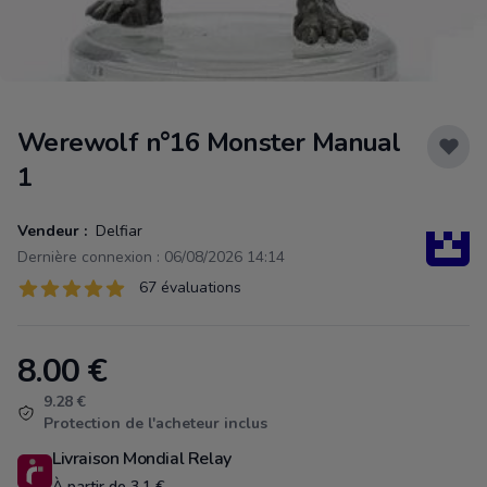
Werewolf n°16 Monster Manual
1
Vendeur :
Delfiar
Dernière connexion : 06/08/2026 14:14
Évaluations
67 évaluations
67 sur 5 étoiles
8.00
€
Product information
9.28 €
Protection de l'acheteur inclus
Livraison Mondial Relay
À partir de 3.1 €