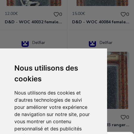
12.00€
15.00€
0
0
D&D - WOC 40032 female halfling rogue Miniature - Donjons Dragons
D&D - WOC 40084 female human wizard Miniature - Donjons Dragons
Delfiar
Delfiar
Nous utilisons des
cookies
Nous utilisons des cookies et
d'autres technologies de suivi
pour améliorer votre expérience
de navigation sur notre site, pour
15.00€
12.00€
0
0
vous montrer un contenu
D&D - 88286 paladin human male Miniature - Donjons Dragons
D&D - WOC 40093 ranger human female Miniature - Donjons Dragons
personnalisé et des publicités