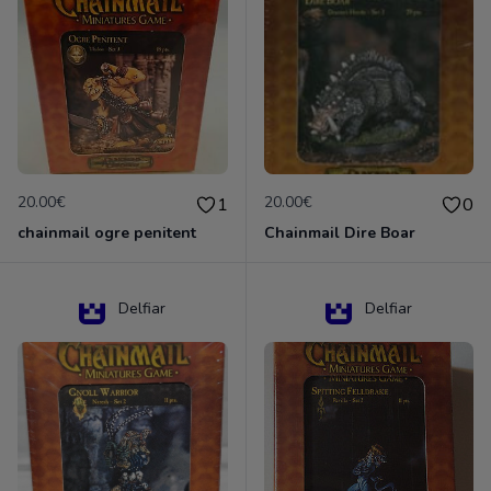
20.00€
20.00€
1
0
chainmail ogre penitent
Chainmail Dire Boar
Delfiar
Delfiar