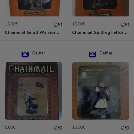
15.00€
15.00€
0
0
Chainmail Gnoll Warrior Dungeons & Dragons
Chainmail Spitting Felldrake
Delfiar
Delfiar
5.00€
15.00€
0
0