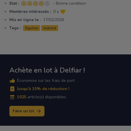
Etat :
- Bonne condition
4 sur 5 étoiles
Membres intéressés :
0 x
Mis en ligne le :
17/02/2026
Tags :
figurine
kobold
Achète en lot à Delfiar !
Économise sur les frais de port
Jusqu'à 15% de réduction !
1025
article(s) disponibles
Faire un lot