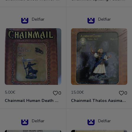
Delfiar
Delfiar
5.00€
15.00€
0
0
Chainmail Human Death Cleric
Chainmail Thalos Aasimar Cleric
Delfiar
Delfiar