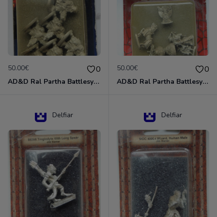
50.00€
50.00€
0
0
AD&D Ral Partha Battlesystem Miniatures Pack Iron Lord Dwarf Crossbowmen 11-854
AD&D Ral Partha Battlesystem Villains/Forgotten Realms 11-955 Miniatures
Delfiar
Delfiar