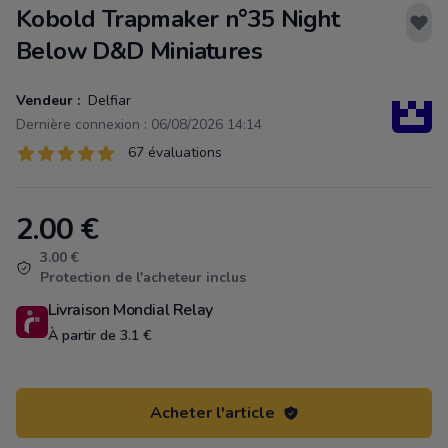
Kobold Trapmaker n°35 Night
Below D&D Miniatures
Vendeur :
Delfiar
Dernière connexion : 06/08/2026 14:14
Évaluations
67 évaluations
67 sur 5 étoiles
2.00
€
Product information
3.00 €
Protection de l'acheteur inclus
Livraison Mondial Relay
À partir de 3.1 €
Acheter l'article