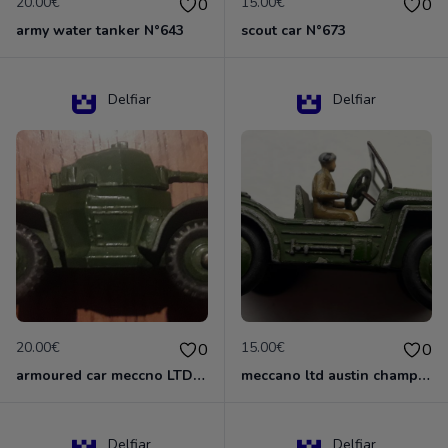
20.00€
15.00€
0
0
army water tanker N°643
scout car N°673
Delfiar
Delfiar
20.00€
15.00€
0
0
armoured car meccno LTD N°670
meccano ltd austin champ N°674
Delfiar
Delfiar