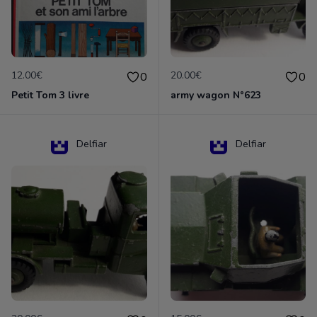
12.00€
20.00€
0
0
Petit Tom 3 livre
army wagon N°623
Delfiar
Delfiar