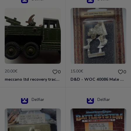
20.00€
15.00€
0
0
meccano ltd recovery tractor N°661
D&D - WOC 40086 Male Dwarven Cleric Miniature - Donjons Dragons
Delfiar
Delfiar