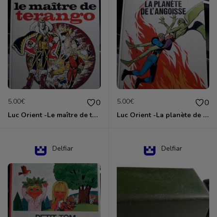
5.00€
5.00€
0
0
Luc Orient -Le maître de terango
Luc Orient -La planète de l'angoisse
Delfiar
Delfiar