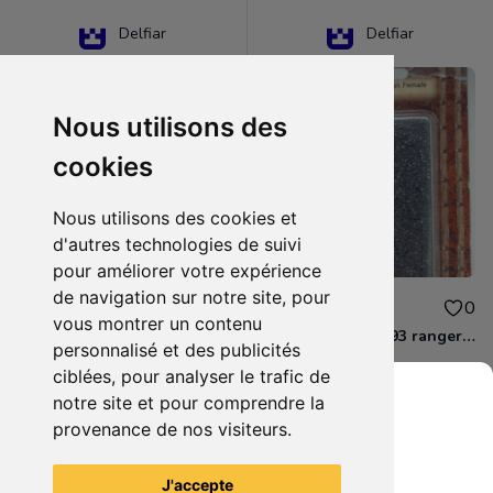
Delfiar
Delfiar
Nous utilisons des
cookies
Nous utilisons des cookies et
d'autres technologies de suivi
pour améliorer votre expérience
de navigation sur notre site, pour
15.00€
12.00€
0
0
vous montrer un contenu
D&D - 88286 paladin human male Miniature - Donjons Dragons
D&D - WOC 40093 ranger human female Miniature - Donjons Dragons
personnalisé et des publicités
ciblées, pour analyser le trafic de
notre site et pour comprendre la
provenance de nos visiteurs.
Grenier du Geek
Voir tous les articles du vendeur
J'accepte