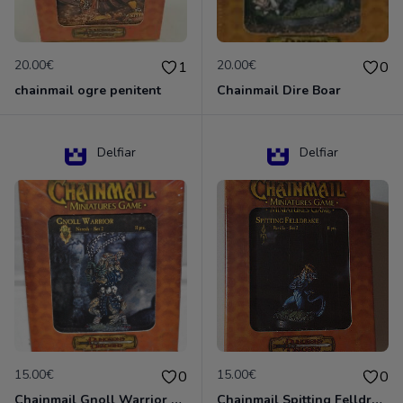
20.00€
20.00€
1
0
chainmail ogre penitent
Chainmail Dire Boar
Delfiar
Delfiar
15.00€
15.00€
0
0
Chainmail Gnoll Warrior Dungeons & Dragons
Chainmail Spitting Felldrake