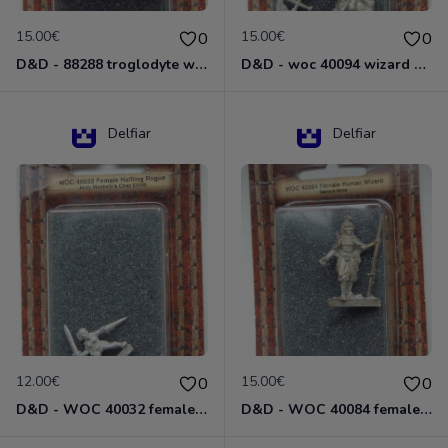
15.00€
15.00€
0
0
D&D - 88288 troglodyte with long Miniature - Donjons Dragons
D&D - woc 40094 wizard human male Miniature - Donjons Dragons
Delfiar
Delfiar
12.00€
15.00€
0
0
D&D - WOC 40032 female halfling rogue Miniature - Donjons Dragons
D&D - WOC 40084 female human wizard Miniature - Donjons Dragons