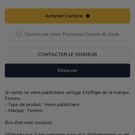
Acheter l'article
Couvert par notre Protection Grenier du Geek.
CONTACTER LE VENDEUR
Réserver
Je vends ce verre publicitaire vintage à l'effigie de la marque
Description
Ferrero.
- Type de produit : Verre publicitaire
- Marque : Ferrero
Bon état etat occasion
N'hésitez pas à me contacter pour plus d'informations ou de