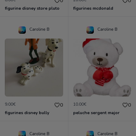
0
0
figurine disney store pluto
figurines mcdonald
Caroline B
Caroline B
9.00€
10.00€
0
0
figurines disney bully
peluche sergent major
Caroline B
Caroline B