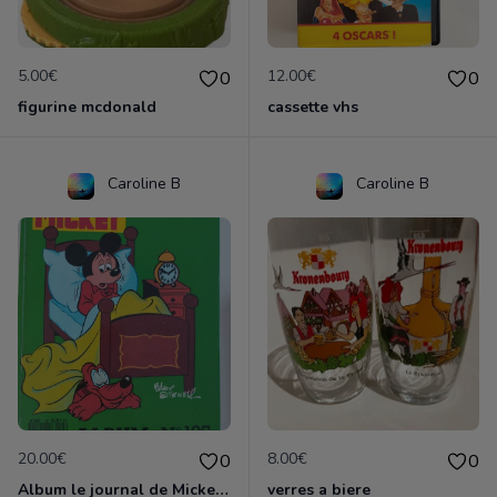
5.00€
12.00€
0
0
figurine mcdonald
cassette vhs
Caroline B
Caroline B
20.00€
8.00€
0
0
Album le journal de Mickey vintage ancien
verres a biere