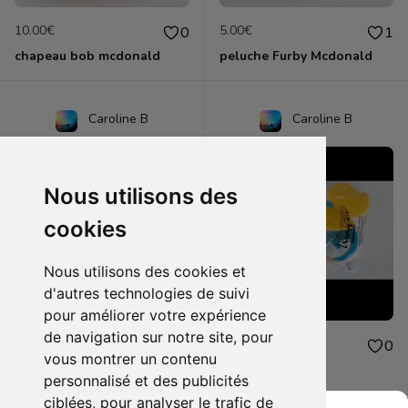
10.00€
5.00€
0
1
chapeau bob mcdonald
peluche Furby Mcdonald
Caroline B
Caroline B
Nous utilisons des
cookies
Nous utilisons des cookies et
d'autres technologies de suivi
pour améliorer votre expérience
de navigation sur notre site, pour
4.00€
4.00€
0
0
vous montrer un contenu
peluche mcdonald
jouet mcdonald
personnalisé et des publicités
ciblées, pour analyser le trafic de