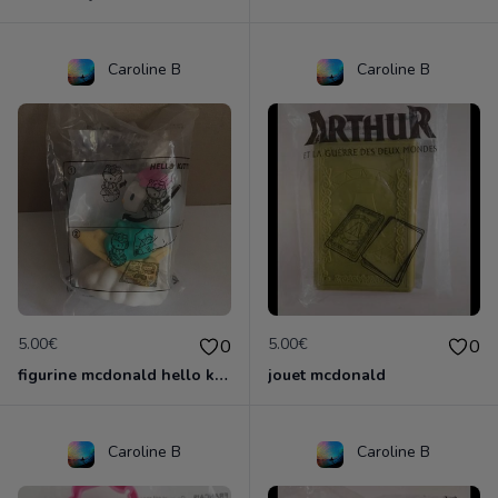
Caroline B
Caroline B
5.00€
5.00€
0
0
figurine mcdonald hello kitty
jouet mcdonald
Caroline B
Caroline B