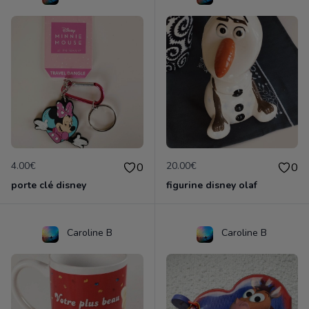
4.00€
20.00€
0
0
porte clé disney
figurine disney olaf
Caroline B
Caroline B