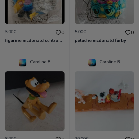
5.00€
5.00€
0
0
figurine mcdonald schtroumpf
peluche mcdonald furby
Caroline B
Caroline B
8.00€
20.00€