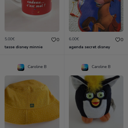
5.00€
6.00€
0
0
tasse disney minnie
agenda secret disney
Caroline B
Caroline B