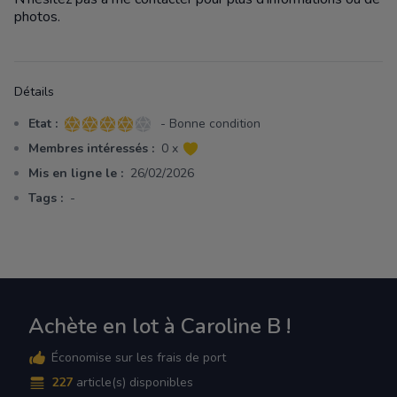
photos.
Détails
Etat :
- Bonne condition
4 sur 5 étoiles
Membres intéressés :
0 x
Mis en ligne le :
26/02/2026
Tags :
-
Achète en lot à Caroline B !
Économise sur les frais de port
227
article(s) disponibles