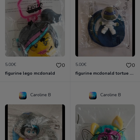
5.00€
5.00€
0
0
figurine lego mcdonald
figurine mcdonald tortue ninja
Caroline B
Caroline B