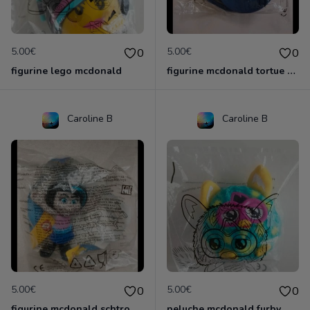
5.00€
5.00€
0
0
figurine lego mcdonald
figurine mcdonald tortue ninja
Caroline B
Caroline B
5.00€
5.00€
0
0
figurine mcdonald schtroumpf
peluche mcdonald furby