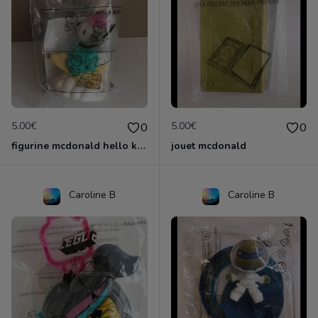
5.00€
5.00€
0
0
figurine mcdonald hello kitty
jouet mcdonald
Caroline B
Caroline B