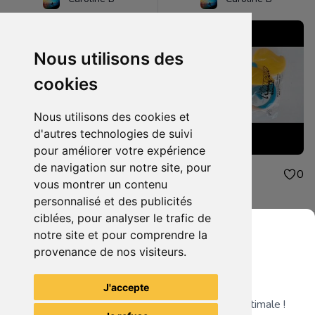
Nous utilisons des
cookies
Nous utilisons des cookies et
d'autres technologies de suivi
pour améliorer votre expérience
de navigation sur notre site, pour
4.00€
4.00€
0
0
vous montrer un contenu
peluche mcdonald
jouet mcdonald
personnalisé et des publicités
ciblées, pour analyser le trafic de
notre site et pour comprendre la
provenance de nos visiteurs.
Grenier du Geek
Voir tous les articles du vendeur
J'accepte
Télécharge notre app pour une expérience optimale !