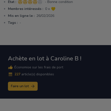
Etat :
- Bonne condition
4 sur 5 étoiles
Membres intéressés :
0 x
Mis en ligne le :
26/02/2026
Tags :
-
Achète en lot à Caroline B !
Économise sur les frais de port
227
article(s) disponibles
Faire un lot