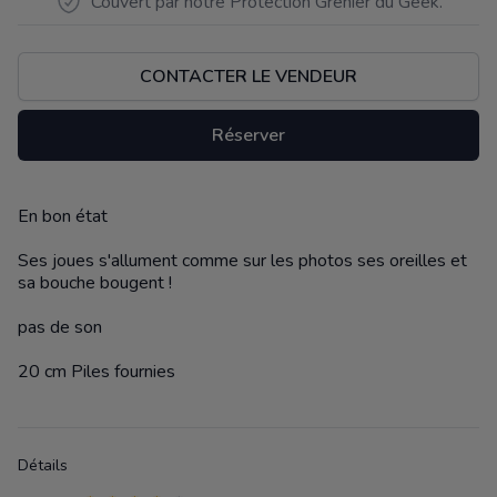
Couvert par notre Protection Grenier du Geek.
CONTACTER LE VENDEUR
Réserver
En bon état
Description
Ses joues s'allument comme sur les photos ses oreilles et
sa bouche bougent !
pas de son
20 cm Piles fournies
Détails