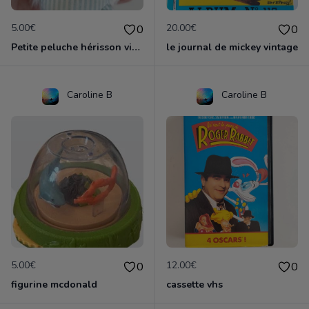
5.00€
20.00€
0
0
Petite peluche hérisson vintage tartine et chocolat
le journal de mickey vintage
Caroline B
Caroline B
5.00€
12.00€
0
0
figurine mcdonald
cassette vhs