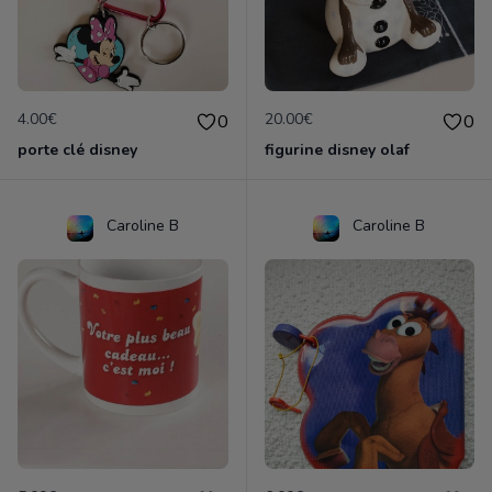
4.00€
20.00€
0
0
porte clé disney
figurine disney olaf
Caroline B
Caroline B