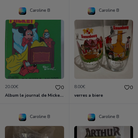
Caroline B
Caroline B
20.00€
8.00€
0
0
Album le journal de Mickey vintage ancien
verres a biere
Caroline B
Caroline B