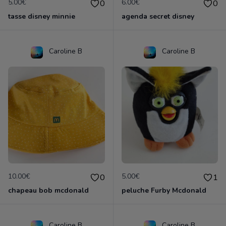
5.00€
6.00€
0
0
tasse disney minnie
agenda secret disney
Caroline B
Caroline B
10.00€
5.00€
0
1
chapeau bob mcdonald
peluche Furby Mcdonald
Caroline B
Caroline B