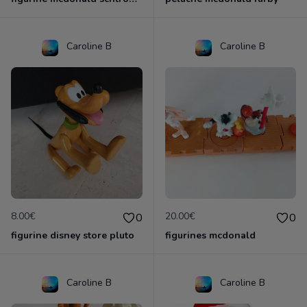
Caroline B
Caroline B
8.00€
20.00€
0
0
figurine disney store pluto
figurines mcdonald
Caroline B
Caroline B