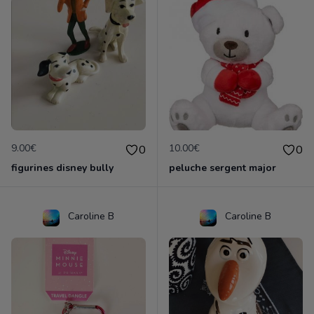
9.00€
10.00€
0
0
figurines disney bully
peluche sergent major
Caroline B
Caroline B