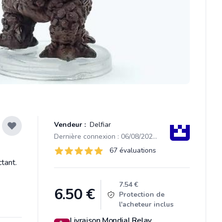
Vendeur :
Delfiar
Dernière connexion : 06/08/2026 14:14
Évaluations
67 évaluations
67 sur 5 étoiles
tant.
Product information
7.54 €
6.50
€
Protection de
l'acheteur inclus
Livraison Mondial Relay