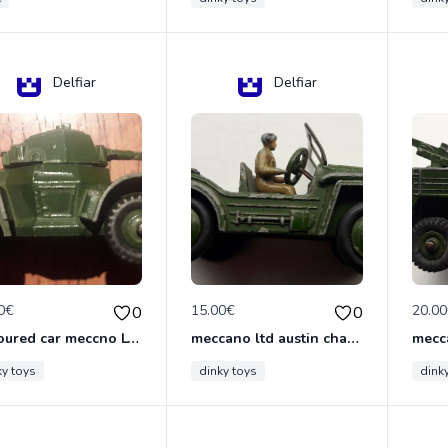
Delfiar
Delfiar
0€
15.00€
20.0
0
0
armoured car meccno LTD N°670
meccano ltd austin champ N°674
ky toys
dinky toys
dink