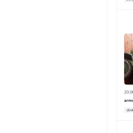
20.0
din