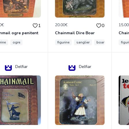
0€
20.00€
15.0
1
0
nmail ogre penitent
Chainmail Dire Boar
rine
ogre
figurine
sanglier
boar
figur
Delfiar
Delfiar