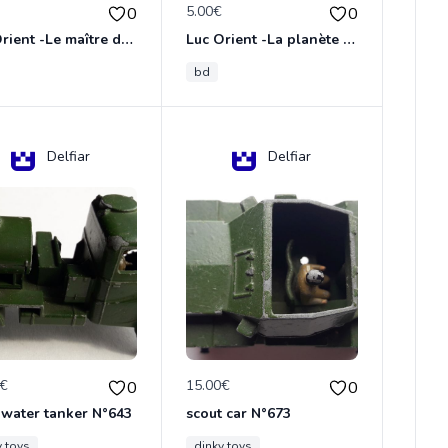
€
5.00€
0
0
Luc Orient -Le maître de terango
Luc Orient -La planète de l'angoisse
bd
Delfiar
Delfiar
0€
15.00€
0
0
 water tanker N°643
scout car N°673
y toys
dinky toys