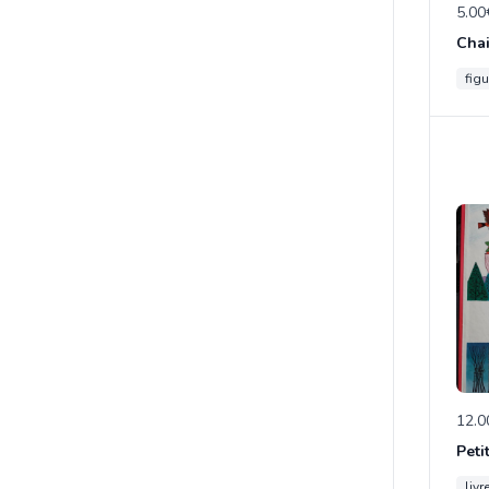
5.00
figu
12.0
Peti
livr