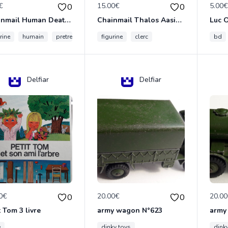
€
15.00€
5.00
0
0
Chainmail Human Death Cleric
Chainmail Thalos Aasimar Cleric
rine
humain
pretre
figurine
clerc
bd
Delfiar
Delfiar
0€
20.00€
20.0
0
0
t Tom 3 livre
army wagon N°623
army
e
dinky toys
dink