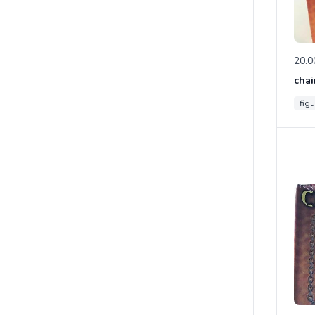
20.0
chai
figu