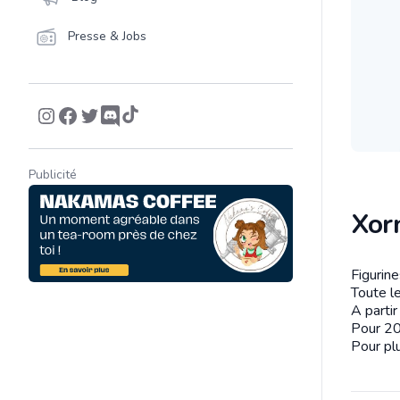
Presse & Jobs
Publicité
Xor
Figurin
Descrip
Toute le
A parti
Pour 20
Pour plu