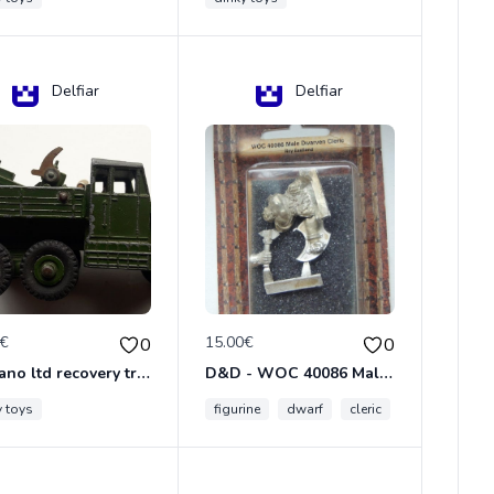
Delfiar
Delfiar
0€
15.00€
0
0
meccano ltd recovery tractor N°661
D&D - WOC 40086 Male Dwarven Cleric Miniature - Donjons Dragons
y toys
figurine
dwarf
cleric