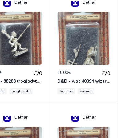
Delfiar
Delfiar
0€
15.00€
0
0
D&D - 88288 troglodyte with long Miniature - Donjons Dragons
D&D - woc 40094 wizard human male Miniature - Donjons Dragons
ine
troglodyte
figurine
wizard
Delfiar
Delfiar