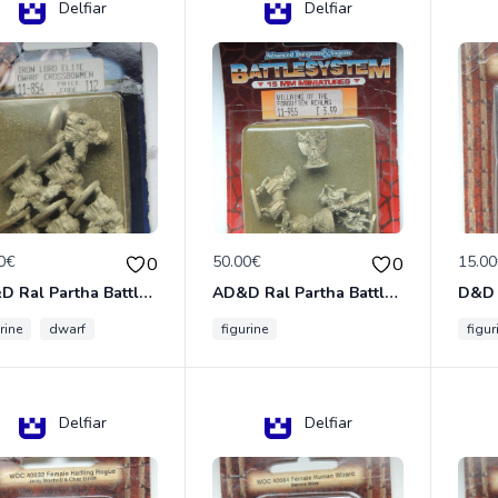
Delfiar
Delfiar
0€
50.00€
15.0
0
0
AD&D Ral Partha Battlesystem Miniatures Pack Iron Lord Dwarf Crossbowmen 11-854
AD&D Ral Partha Battlesystem Villains/Forgotten Realms 11-955 Miniatures
rine
dwarf
figurine
figur
Delfiar
Delfiar