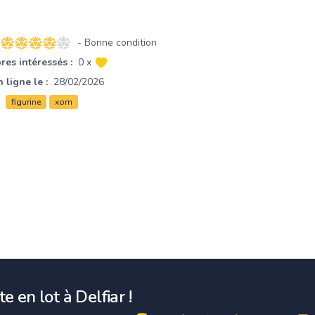
- Bonne condition
4 sur 5 étoiles
es intéressés :
0 x
 ligne le :
28/02/2026
figurine
xorn
e en lot à Delfiar !