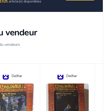
1025
article(s) disponibles
du vendeur
 du vendeurs
Delfiar
Delfiar