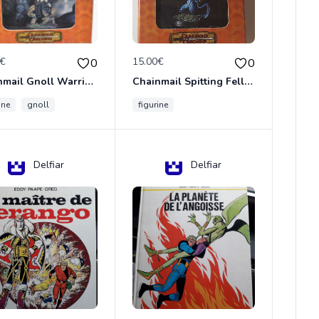
0€
15.00€
0
0
Chainmail Gnoll Warrior Dungeons & Dragons
Chainmail Spitting Felldrake
ine
gnoll
figurine
Delfiar
Delfiar