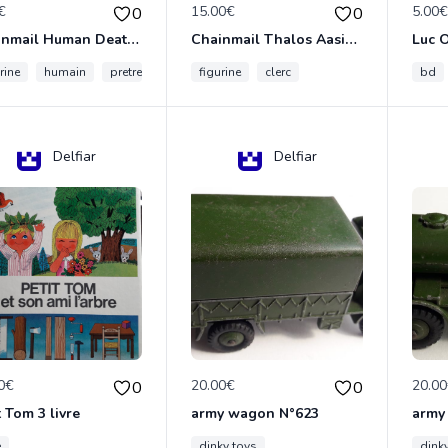
€
15.00€
5.00
0
0
Chainmail Human Death Cleric
Chainmail Thalos Aasimar Cleric
rine
humain
pretre
figurine
clerc
bd
Delfiar
Delfiar
0€
20.00€
20.0
0
0
t Tom 3 livre
army wagon N°623
army
e
dinky toys
dink