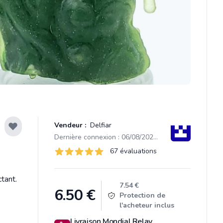
Vendeur :
Delfiar
Dernière connexion : 06/08/2026 14:14
Évaluations
67 évaluations
67 sur 5 étoiles
tant.
Product information
7.54 €
6.50
€
Protection de
l'acheteur inclus
Livraison Mondial Relay