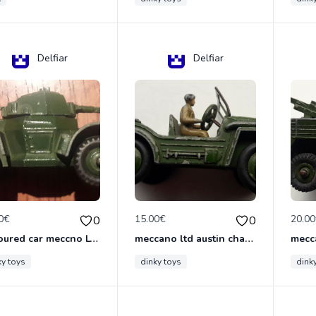
Delfiar
Delfiar
0€
15.00€
20.0
0
0
armoured car meccno LTD N°670
meccano ltd austin champ N°674
ky toys
dinky toys
dink