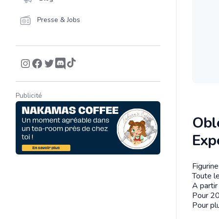
Presse & Jobs
Publicité
Obl
Exp
Figurin
Descrip
Toute le
A parti
Pour 20
Pour plu