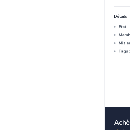
Détails
Etat :
Membr
Mis en
Tags :
Achèt