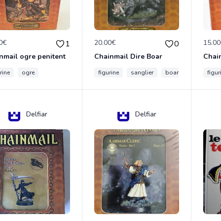
0€
20.00€
15.0
1
0
nmail ogre penitent
Chainmail Dire Boar
rine
ogre
figurine
sanglier
boar
figur
Delfiar
Delfiar