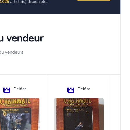
1025
article(s) disponibles
du vendeur
 du vendeurs
Delfiar
Delfiar