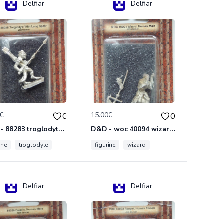
Delfiar
Delfiar
0€
15.00€
0
0
D&D - 88288 troglodyte with long Miniature - Donjons Dragons
D&D - woc 40094 wizard human male Miniature - Donjons Dragons
ine
troglodyte
figurine
wizard
Delfiar
Delfiar