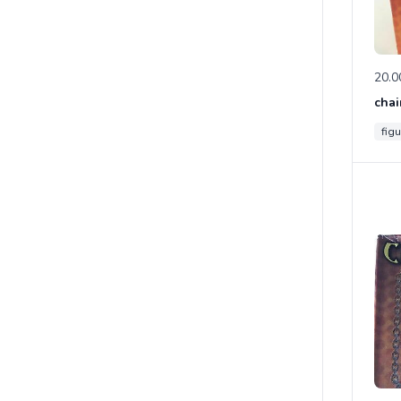
20.0
chai
figu