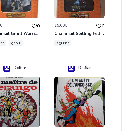
0€
15.00€
0
0
Chainmail Gnoll Warrior Dungeons & Dragons
Chainmail Spitting Felldrake
ine
gnoll
figurine
Delfiar
Delfiar