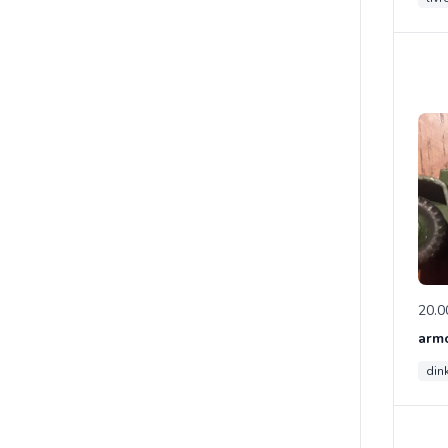
20.0
din