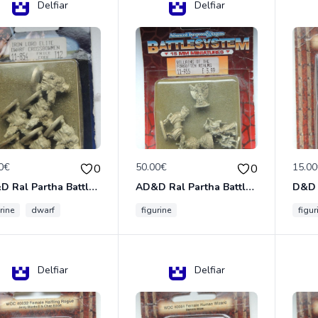
Delfiar
Delfiar
0€
50.00€
15.0
0
0
AD&D Ral Partha Battlesystem Miniatures Pack Iron Lord Dwarf Crossbowmen 11-854
AD&D Ral Partha Battlesystem Villains/Forgotten Realms 11-955 Miniatures
rine
dwarf
figurine
figur
Delfiar
Delfiar