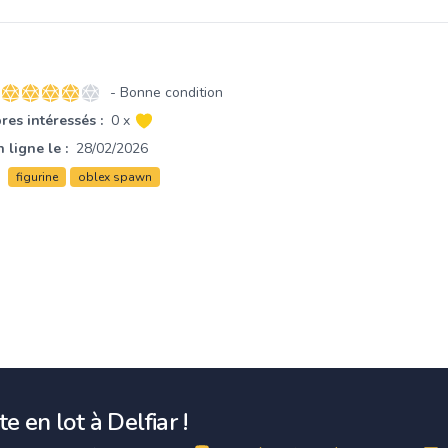
- Bonne condition
4 sur 5 étoiles
es intéressés :
0 x
 ligne le :
28/02/2026
figurine
oblex spawn
e en lot à Delfiar !