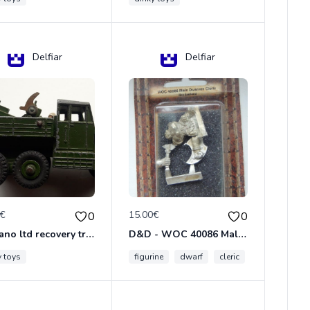
Delfiar
Delfiar
0€
15.00€
0
0
meccano ltd recovery tractor N°661
D&D - WOC 40086 Male Dwarven Cleric Miniature - Donjons Dragons
y toys
figurine
dwarf
cleric