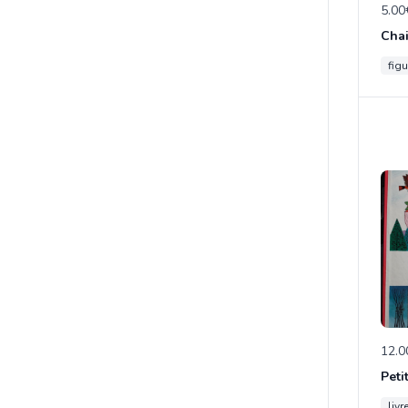
5.00
figu
12.0
Peti
livr