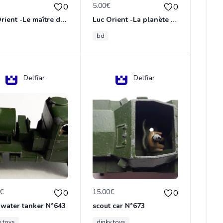
€
5.00€
0
0
Luc Orient -Le maître de terango
Luc Orient -La planète de l'angoisse
bd
Delfiar
Delfiar
0€
15.00€
0
0
 water tanker N°643
scout car N°673
y toys
dinky toys