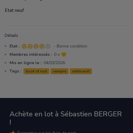
Etat neuf
Détails
Etat :
- Bonne condition
4 sur 5 étoiles
Membres intéressés :
0 x
Mis en ligne le :
04/03/2026
Tags :
book of nod
vampire
white wolf
Achète en lot à Sébastien BERGER
!
Économise sur les frais de port