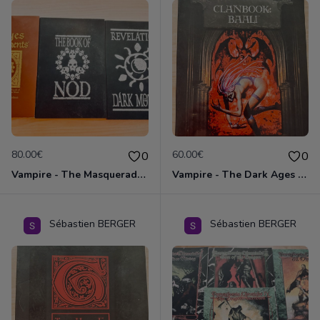
80.00€
60.00€
0
0
Vampire - The Masquerade - Ensemble des 3 livres "Book of Nod"
Vampire - The Dark Ages - 2 clanbooks Baali & Salubri
Sébastien BERGER
Sébastien BERGER