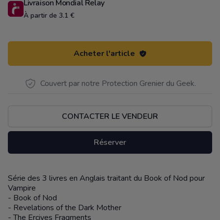
Livraison Mondial Relay
À partir de 3.1 €
Acheter l'article
Couvert par notre Protection Grenier du Geek.
CONTACTER LE VENDEUR
Réserver
Série des 3 livres en Anglais traitant du Book of Nod pour
Description
Vampire
- Book of Nod
- Revelations of the Dark Mother
- The Erciyes Fragments