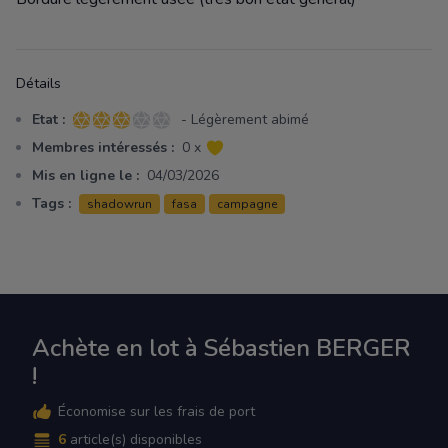
Détails
Etat :
- Légèrement abimé
3 sur 5 étoiles
Membres intéressés :
0 x
Mis en ligne le :
04/03/2026
Tags :
shadowrun
fasa
campagne
Achète en lot à Sébastien BERGER
!
Économise sur les frais de port
6
article(s) disponibles