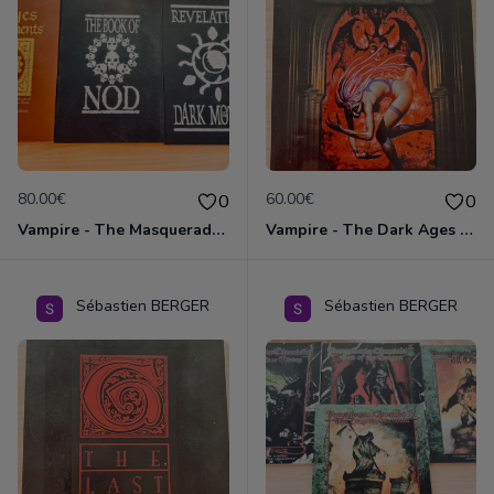
80.00€
60.00€
0
0
Vampire - The Masquerade - Ensemble des 3 livres "Book of Nod"
Vampire - The Dark Ages - 2 clanbooks Baali & Salubri
Sébastien BERGER
Sébastien BERGER