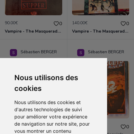
90.00€
140.00€
0
0
Vampire - The Masquerade - 3 premiers scénarios des Giovanni Chronicles
Vampire - The Masquerade - Série complète des Transylvania Chronicles
Sébastien BERGER
Sébastien BERGER
Nous utilisons des
cookies
Nous utilisons des cookies et
d'autres technologies de suivi
pour améliorer votre expérience
de navigation sur notre site, pour
60.00€
60.00€
0
0
vous montrer un contenu