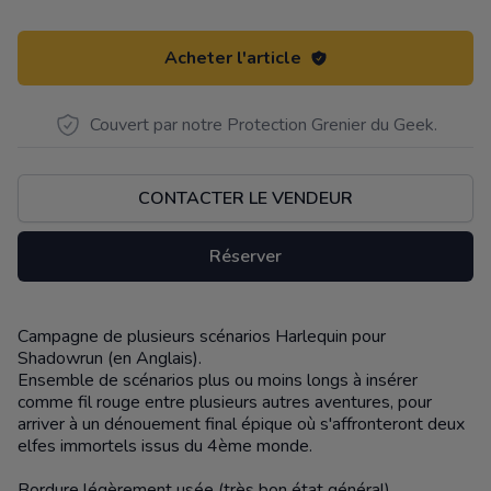
Acheter l'article
Couvert par notre Protection Grenier du Geek.
CONTACTER LE VENDEUR
Réserver
Campagne de plusieurs scénarios Harlequin pour
Description
Shadowrun (en Anglais).
Ensemble de scénarios plus ou moins longs à insérer
comme fil rouge entre plusieurs autres aventures, pour
arriver à un dénouement final épique où s'affronteront deux
elfes immortels issus du 4ème monde.
Bordure légèrement usée (très bon état général)