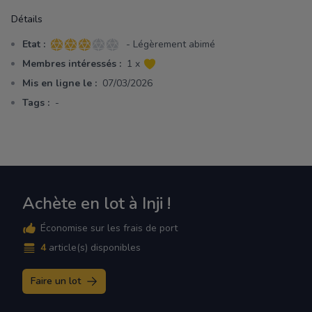
Détails
Etat :
- Légèrement abimé
3 sur 5 étoiles
Membres intéressés :
1 x
Mis en ligne le :
07/03/2026
Tags :
-
Achète en lot à Inji !
Économise sur les frais de port
4
article(s) disponibles
Faire un lot