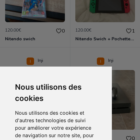
120.00€
120.00€
0
1
Nitendo swich
Nitendo Swich + Pochette de rangement + Sisters 1 + 1 joyco,
Inji
Inji
Nous utilisons des
cookies
Nous utilisons des cookies et
d'autres technologies de suivi
pour améliorer votre expérience
de navigation sur notre site, pour
110.00€
85.00€
0
0