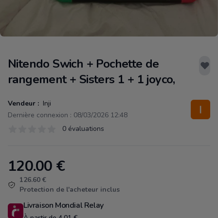
Nitendo Swich + Pochette de
rangement + Sisters 1 + 1 joyco,
Vendeur :
Inji
Dernière connexion : 08/03/2026 12:48
Évaluations
0 évaluations
0 sur 5 étoiles
120.00
€
Product information
126.60 €
Protection de l'acheteur inclus
Livraison Mondial Relay
À partir de 4.01 €