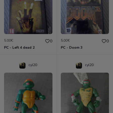
5.00€
5.00€
0
0
PC - Left 4 dead 2
PC - Doom 3
cyl20
cyl20