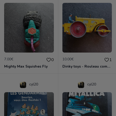
7.00€
10.00€
0
1
Mighty Max Squishes Fly
Dinky toys - Rouleau compresseur - Richier 90A
cyl20
cyl20