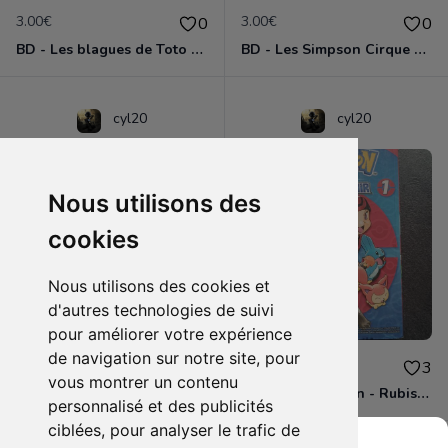
3.00€
3.00€
0
0
BD - Les blagues de Toto - L'école des vannes - Tome 1
BD - Les Simpson Cirque en folie ! - Tome 11
cyl20
cyl20
Nous utilisons des
cookies
Nous utilisons des cookies et
d'autres technologies de suivi
pour améliorer votre expérience
de navigation sur notre site, pour
3.00€
4.00€
0
3
vous montrer un contenu
BD - Les Simpson - Sous les projecteurs - Tome 13
Manga - Pokémon - Rubis et Saphir - Tome 1
personnalisé et des publicités
ciblées, pour analyser le trafic de