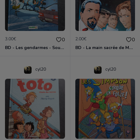
3.00€
2.00€
0
0
BD - Les gendarmes - Souriez, vous êtes flashés - Tome 5
BD - La main sacrée de Metallica
cyl20
cyl20