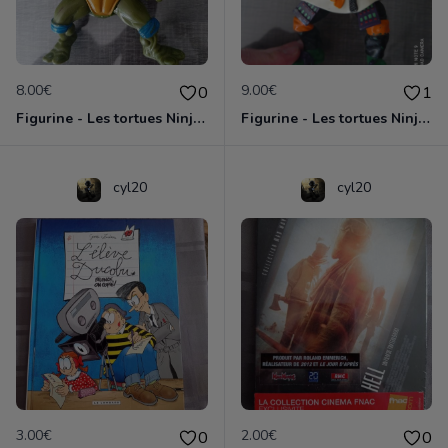
8.00€
9.00€
0
1
Figurine - Les tortues Ninja - Leonardo
Figurine - Les tortues Ninja - Michelangelo
cyl20
cyl20
3.00€
2.00€
0
0