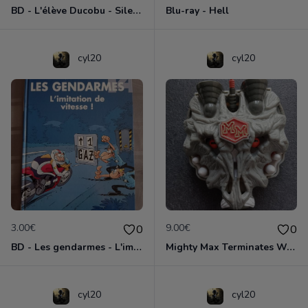
BD - L'élève Ducobu - Silence, on copie
Blu-ray - Hell
cyl20
cyl20
3.00€
9.00€
0
0
BD - Les gendarmes - L'imitation de vitesse - Tome 14
Mighty Max Terminates Wolfship 7
cyl20
cyl20