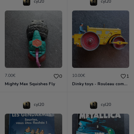
cyl20
cyl20
7.00€
10.00€
0
1
Mighty Max Squishes Fly
Dinky toys - Rouleau compresseur - Richier 90A
cyl20
cyl20