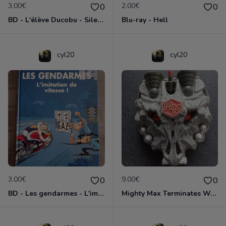
3.00€
2.00€
0
0
BD - L'élève Ducobu - Silence, on copie
Blu-ray - Hell
cyl20
cyl20
3.00€
9.00€
0
0
BD - Les gendarmes - L'imitation de vitesse - Tome 14
Mighty Max Terminates Wolfship 7