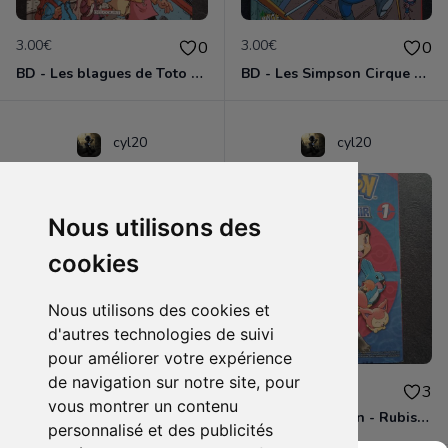
3.00€
3.00€
0
0
BD - Les blagues de Toto - L'école des vannes - Tome 1
BD - Les Simpson Cirque en folie ! - Tome 11
cyl20
cyl20
Nous utilisons des
cookies
Nous utilisons des cookies et
d'autres technologies de suivi
pour améliorer votre expérience
de navigation sur notre site, pour
3.00€
4.00€
0
3
vous montrer un contenu
BD - Les Simpson - Sous les projecteurs - Tome 13
Manga - Pokémon - Rubis et Saphir - Tome 1
personnalisé et des publicités