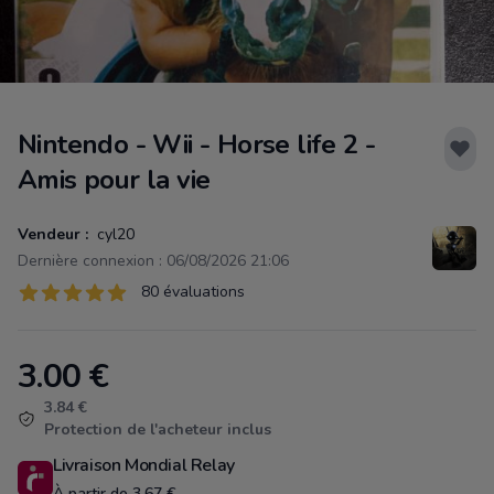
Nintendo - Wii - Horse life 2 -
Amis pour la vie
Vendeur :
cyl20
Dernière connexion : 06/08/2026 21:06
Évaluations
80 évaluations
80 sur 5 étoiles
3.00
€
Product information
3.84 €
Protection de l'acheteur inclus
Livraison Mondial Relay
À partir de 3.67 €