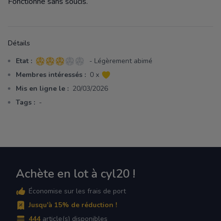
Fonctionne sans soucis.
Détails
Etat :
- Légèrement abimé
3 sur 5 étoiles
Membres intéressés :
0 x
Mis en ligne le :
20/03/2026
Tags :
-
Achète en lot à cyl20 !
Économise sur les frais de port
Jusqu'à 15% de réduction !
444
article(s) disponibles