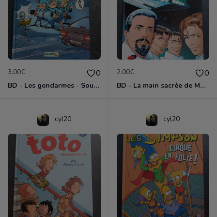
3.00€
2.00€
0
0
BD - Les gendarmes - Souriez, vous êtes flashés - Tome 5
BD - La main sacrée de Metallica
cyl20
cyl20