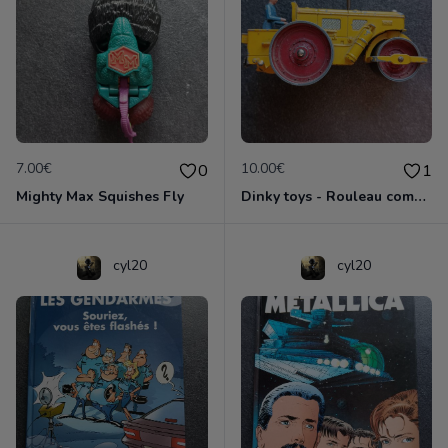
7.00€
10.00€
0
1
Mighty Max Squishes Fly
Dinky toys - Rouleau compresseur - Richier 90A
cyl20
cyl20