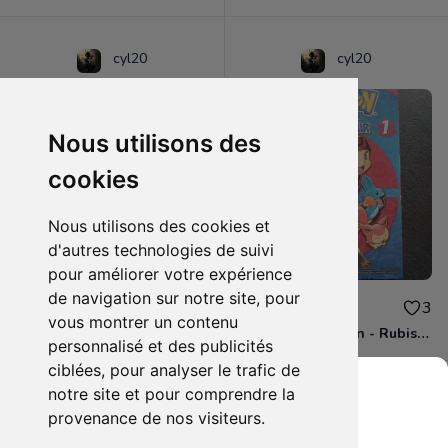
cyl20
cyl20
Nous utilisons des
cookies
Nous utilisons des cookies et
d'autres technologies de suivi
pour améliorer votre expérience
de navigation sur notre site, pour
3.00€
4.00€
0
3
vous montrer un contenu
BD - Les Simpson - Sous les projecteurs - Tome 13
Manga - Pokémon - Rubis et Saphir - Tome 1
personnalisé et des publicités
ciblées, pour analyser le trafic de
notre site et pour comprendre la
provenance de nos visiteurs.