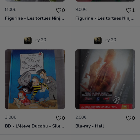
8.00€
9.00€
0
1
Figurine - Les tortues Ninja - Leonardo
Figurine - Les tortues Ninja - Michelangelo
cyl20
cyl20
3.00€
2.00€
0
0
BD - L'élève Ducobu - Silence, on copie
Blu-ray - Hell