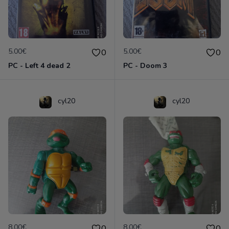
5.00€
5.00€
0
0
PC - Left 4 dead 2
PC - Doom 3
cyl20
cyl20
8.00€
8.00€
0
0