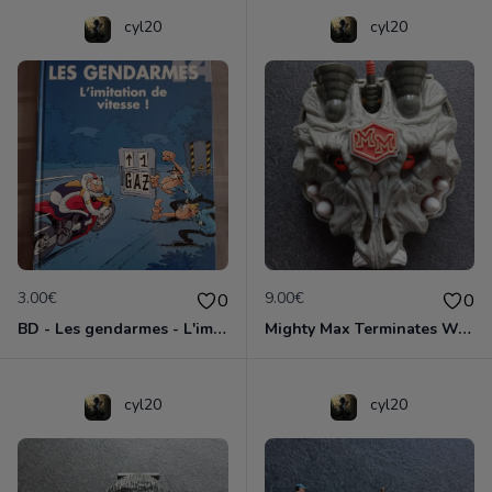
cyl20
cyl20
3.00€
9.00€
0
0
BD - Les gendarmes - L'imitation de vitesse - Tome 14
Mighty Max Terminates Wolfship 7
cyl20
cyl20