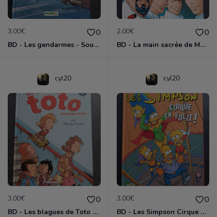
3.00€
2.00€
0
0
BD - Les gendarmes - Souriez, vous êtes flashés - Tome 5
BD - La main sacrée de Metallica
cyl20
cyl20
3.00€
3.00€
0
0
BD - Les blagues de Toto - L'école des vannes - Tome 1
BD - Les Simpson Cirque en folie ! - Tome 11