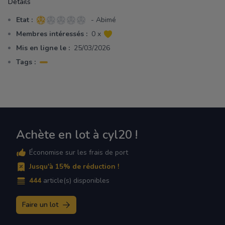
Détails
Etat :
- Abimé
1 sur 5 étoiles
Membres intéressés :
0 x
Mis en ligne le :
25/03/2026
Tags :
Achète en lot à cyl20 !
Économise sur les frais de port
Jusqu'à 15% de réduction !
444
article(s) disponibles
Faire un lot