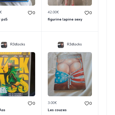
0€
42.00€
0
0
 ps5
figurine lapine sexy
R3dlocks
R3dlocks
€
3.00€
0
0
Ass
Les couzes