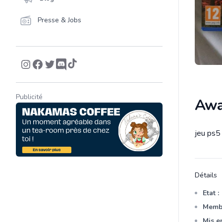
Presse & Jobs
Publicité
Awa
jeu ps5
Descrip
Détails
Etat :
Membr
Mis en