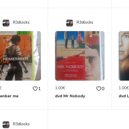
R3dlocks
R3dlocks
€
1.00€
1.00
1
0
enber me
dvd Mr Nobody
R3dlocks