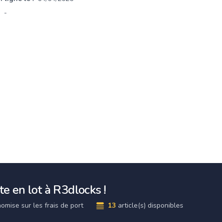
-
e en lot à R3dlocks !
omise sur les frais de port
13
article(s) disponibles