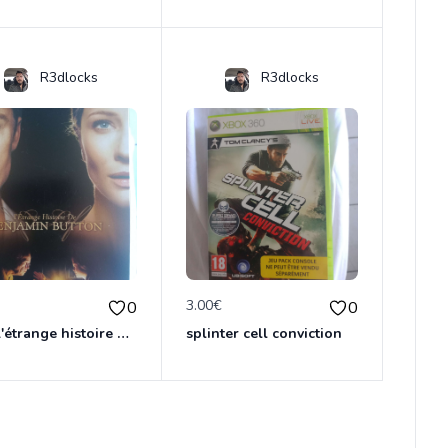
R3dlocks
R3dlocks
€
3.00€
0
0
dvd L'étrange histoire de Benjamin Button
splinter cell conviction