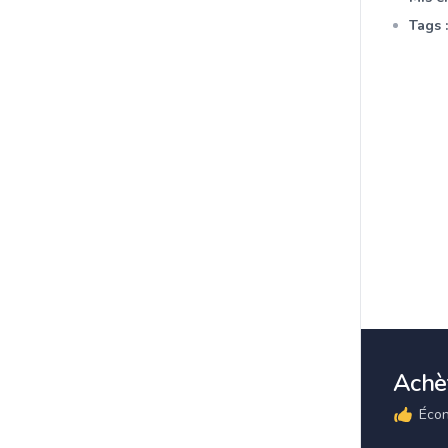
Tags :
Achèt
Écon