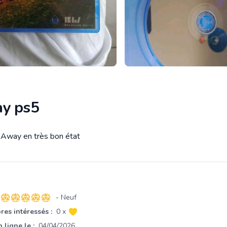
y ps5
 Away en très bon état
tion
- Neuf
5 sur 5 étoiles
es intéressés :
0 x
 ligne le :
04/04/2026