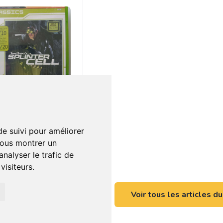
€
0
nter cell
de suivi pour améliorer
vous montrer un
nalyser le trafic de
isiteurs.
Voir tous les articles d