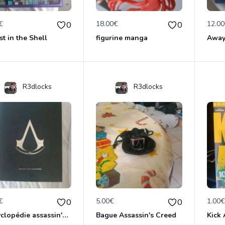
€
18.00€
12.0
0
0
t in the Shell
figurine manga
Away
R3dlocks
R3dlocks
€
5.00€
1.00
0
0
Encyclopédie assassin's creed
Bague Assassin's Creed
Kick 