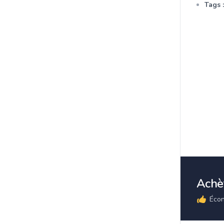
Tags :
Achèt
Écon