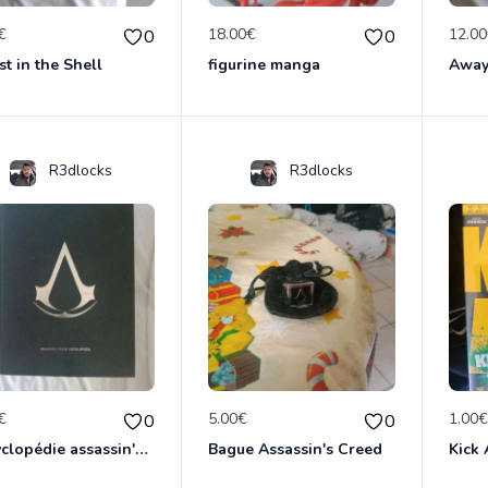
€
18.00€
12.0
0
0
t in the Shell
figurine manga
Away
R3dlocks
R3dlocks
€
5.00€
1.00
0
0
Encyclopédie assassin's creed
Bague Assassin's Creed
Kick 