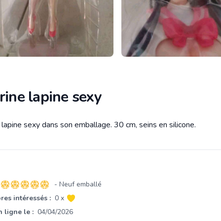
rine lapine sexy
 lapine sexy dans son emballage. 30 cm, seins en silicone.
tion
- Neuf emballé
5 sur 5 étoiles
es intéressés :
0 x
 ligne le :
04/04/2026