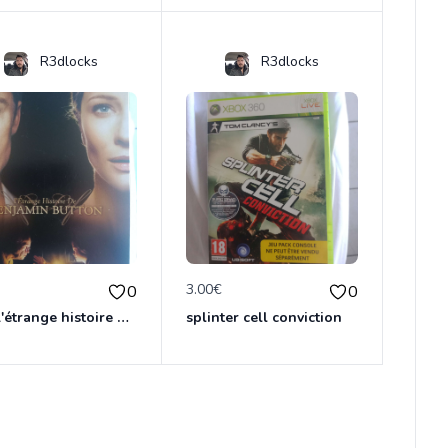
R3dlocks
R3dlocks
€
3.00€
0
0
dvd L'étrange histoire de Benjamin Button
splinter cell conviction