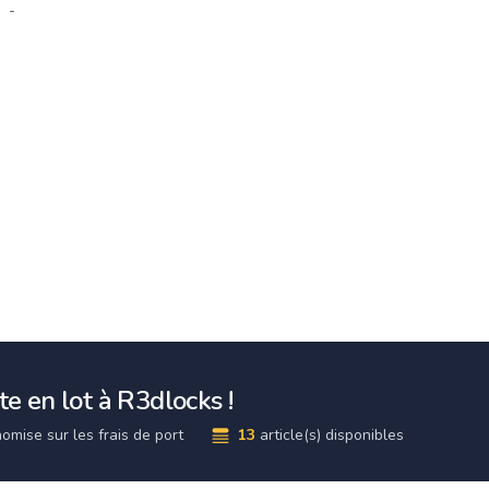
-
e en lot à R3dlocks !
omise sur les frais de port
13
article(s) disponibles