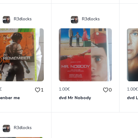
R3dlocks
R3dlocks
€
1.00€
1.00
1
0
enber me
dvd Mr Nobody
R3dlocks