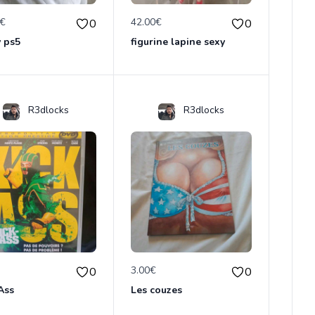
0€
42.00€
0
0
 ps5
figurine lapine sexy
R3dlocks
R3dlocks
€
3.00€
0
0
Ass
Les couzes