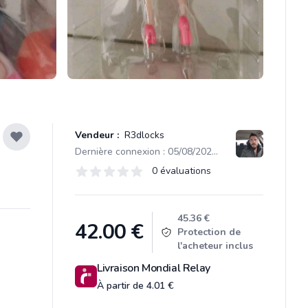
Vendeur :
R3dlocks
Dernière connexion : 05/08/2026 12:37
Évaluations
0 évaluations
0 sur 5 étoiles
Product information
45.36 €
42.00
€
Protection de
l'acheteur inclus
Livraison Mondial Relay
À partir de 4.01 €