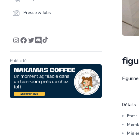
Presse & Jobs
figu
Publicité
Figurine
Descrip
Détails
Etat :
Membr
Mis en