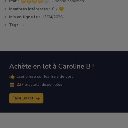
Etat :
- Bonne condition
4 sur 5 étoiles
Membres intéressés :
0 x
Mis en ligne le :
13/04/2026
Tags :
-
Achète en lot à Caroline B !
Économise sur les frais de port
227
article(s) disponibles
Faire un lot