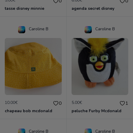
5.00€
6.00€
0
0
tasse disney minnie
agenda secret disney
Caroline B
Caroline B
10.00€
5.00€
0
1
chapeau bob mcdonald
peluche Furby Mcdonald
Caroline B
Caroline B