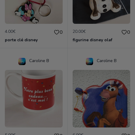
4.00€
20.00€
0
0
porte clé disney
figurine disney olaf
Caroline B
Caroline B