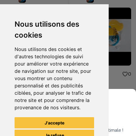
Nous utilisons des
cookies
Nous utilisons des cookies et
d'autres technologies de suivi
pour améliorer votre expérience
de navigation sur notre site, pour
4.00€
4.00€
0
0
vous montrer un contenu
peluche mcdonald
jouet mcdonald
personnalisé et des publicités
ciblées, pour analyser le trafic de
notre site et pour comprendre la
provenance de nos visiteurs.
Grenier du Geek
Voir tous les articles du vendeur
J'accepte
Télécharge notre app pour une expérience optimale !
Je refuse