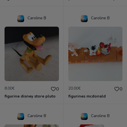
Caroline B
Caroline B
8.00€
20.00€
0
0
figurine disney store pluto
figurines mcdonald
Caroline B
Caroline B