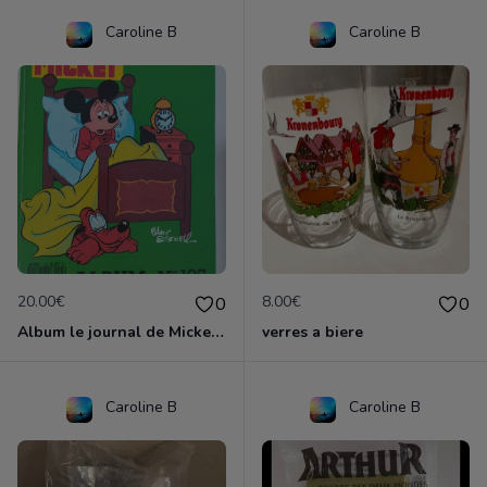
Caroline B
Caroline B
20.00€
8.00€
0
0
Album le journal de Mickey vintage ancien
verres a biere
Caroline B
Caroline B