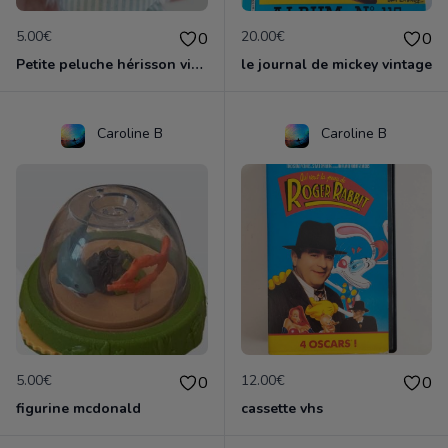
5.00€
20.00€
0
0
Petite peluche hérisson vintage tartine et chocolat
le journal de mickey vintage
Caroline B
Caroline B
5.00€
12.00€
0
0
figurine mcdonald
cassette vhs