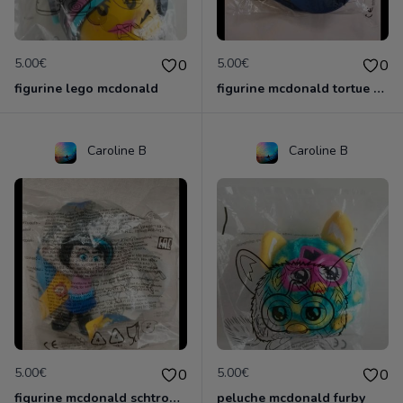
5.00€
5.00€
0
0
figurine lego mcdonald
figurine mcdonald tortue ninja
Caroline B
Caroline B
5.00€
5.00€
0
0
figurine mcdonald schtroumpf
peluche mcdonald furby