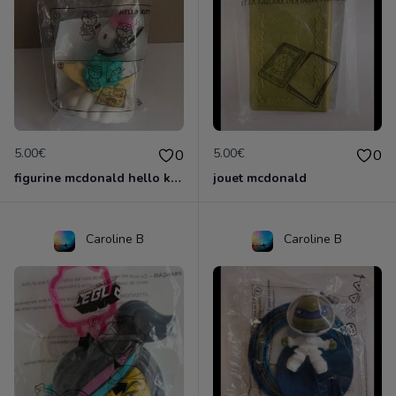
5.00€
5.00€
0
0
figurine mcdonald hello kitty
jouet mcdonald
Caroline B
Caroline B