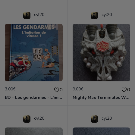
cyl20
cyl20
3.00€
9.00€
0
0
BD - Les gendarmes - L'imitation de vitesse - Tome 14
Mighty Max Terminates Wolfship 7
cyl20
cyl20