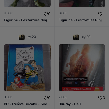
8.00€
9.00€
0
1
Figurine - Les tortues Ninja - Leonardo
Figurine - Les tortues Ninja - Michelangelo
cyl20
cyl20
3.00€
2.00€
0
0
BD - L'élève Ducobu - Silence, on copie
Blu-ray - Hell