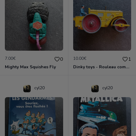
7.00€
10.00€
0
1
Mighty Max Squishes Fly
Dinky toys - Rouleau compresseur - Richier 90A
cyl20
cyl20