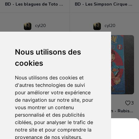
BD - Les blagues de Toto - L'école des vannes - Tome 1
BD - Les Simpson Cirque en folie ! - Tome 11
cyl20
cyl20
Nous utilisons des
cookies
Nous utilisons des cookies et
d'autres technologies de suivi
pour améliorer votre expérience
de navigation sur notre site, pour
3.00€
4.00€
0
3
vous montrer un contenu
BD - Les Simpson - Sous les projecteurs - Tome 13
Manga - Pokémon - Rubis et Saphir - Tome 1
personnalisé et des publicités
ciblées, pour analyser le trafic de
notre site et pour comprendre la
provenance de nos visiteurs.