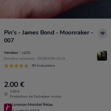
Pin's - James Bond - Moonraker -
007
Vendeur :
cyl20
Dernière connexion : 05/08/2026 20:19
Évaluations
80 évaluations
80 sur 5 étoiles
2.00
€
Product information
3.00 €
Protection de l'acheteur inclus
Livraison Mondial Relay
À partir de 3.67 €