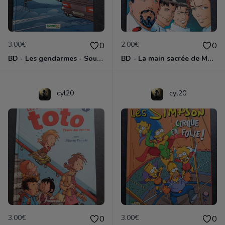
3.00€
2.00€
0
0
BD - Les gendarmes - Souriez, vous êtes flashés - Tome 5
BD - La main sacrée de Metallica
cyl20
cyl20
3.00€
3.00€
0
0