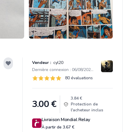
Vendeur :
cyl20
Dernière connexion : 06/08/2026 21:06
Évaluations
80 évaluations
80 sur 5 étoiles
Product information
3.84 €
3.00
€
Protection de
l'acheteur inclus
Livraison Mondial Relay
À partir de 3.67 €