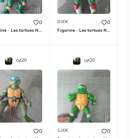
€
8.00€
0
0
Figurine - Les tortues Ninja - Michaelangelo
Figurine - Les tortues Ninja - Raphael
cyl20
cyl20
€
5.00€
0
0