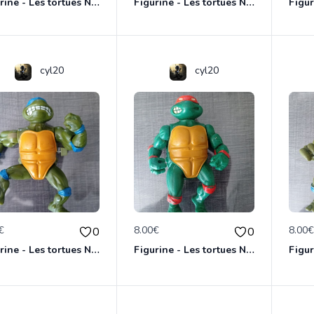
Figurine - Les tortues Ninja - Donatello
Figurine - Les tortues Ninja - Raphael
cyl20
cyl20
€
8.00€
8.00
0
0
Figurine - Les tortues Ninja - Leonardo
Figurine - Les tortues Ninja - Michaelangelo