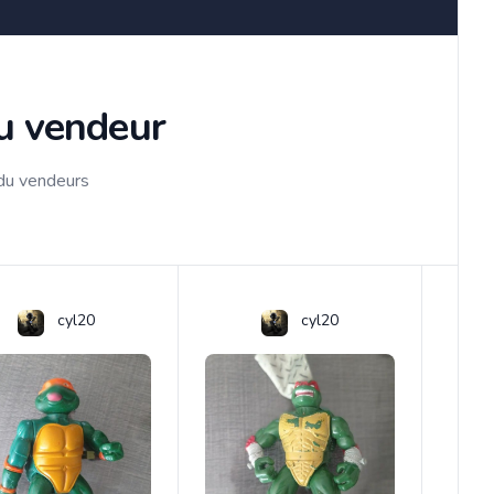
du vendeur
 du vendeurs
cyl20
cyl20