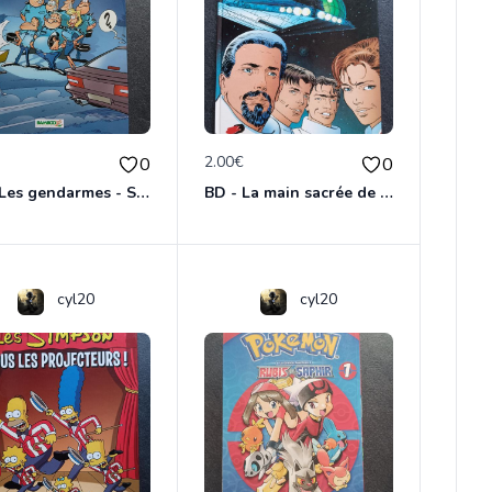
€
2.00€
0
0
BD - Les gendarmes - Souriez, vous êtes flashés - Tome 5
BD - La main sacrée de Metallica
cyl20
cyl20