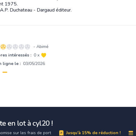
ht 1975.
 A.P. Duchateau - Dargaud éditeur.
- Abimé
1 sur 5 étoiles
es intéressés :
0 x
 ligne le :
03/05/2026
e en lot à cyl20 !
omise sur les frais de port
Jusqu'à 15% de réduction !