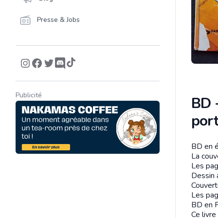
Presse & Jobs
Publicité
BD 
por
BD en é
Descrip
La couv
Les pag
Dessin 
Couvert
Les pag
BD en F
Ce livre