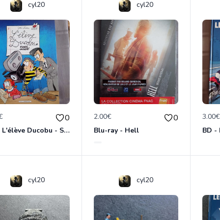
cyl20
cyl20
€
2.00€
3.00
0
0
BD - L'élève Ducobu - Silence, on copie
Blu-ray - Hell
cyl20
cyl20