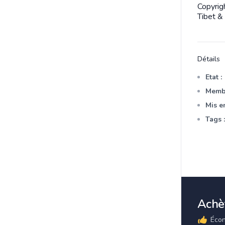
Copyrig
Tibet &
Détails
Etat :
Membr
Mis en
Tags :
Achèt
Écon