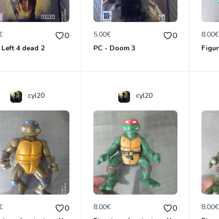
€
5.00€
8.00
0
0
 Left 4 dead 2
PC - Doom 3
cyl20
cyl20
€
8.00€
8.00
0
0