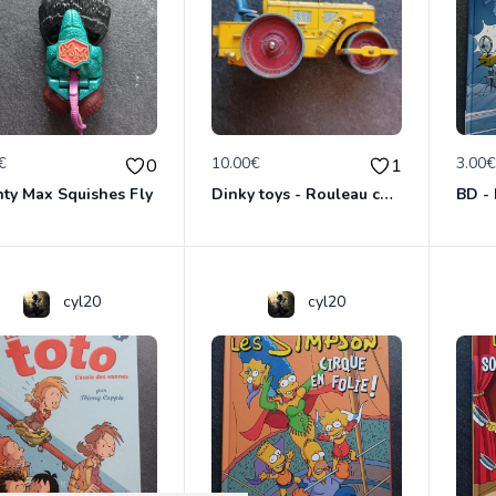
€
10.00€
3.00
0
1
ty Max Squishes Fly
Dinky toys - Rouleau compresseur - Richier 90A
cyl20
cyl20