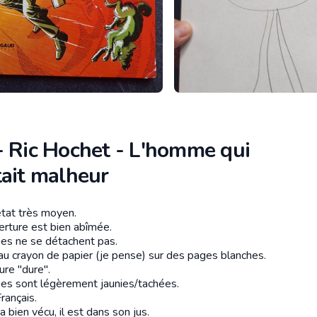
- Ric Hochet - L'homme qui
tait malheur
tat très moyen.
tion
erture est bien abîmée.
es ne se détachent pas.
au crayon de papier (je pense) sur des pages blanches.
ure "dure".
es sont légèrement jaunies/tachées.
rançais.
 a bien vécu, il est dans son jus.