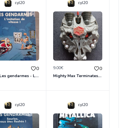
cyl20
cyl20
€
9.00€
0
0
BD - Les gendarmes - L'imitation de vitesse - Tome 14
Mighty Max Terminates Wolfship 7
cyl20
cyl20