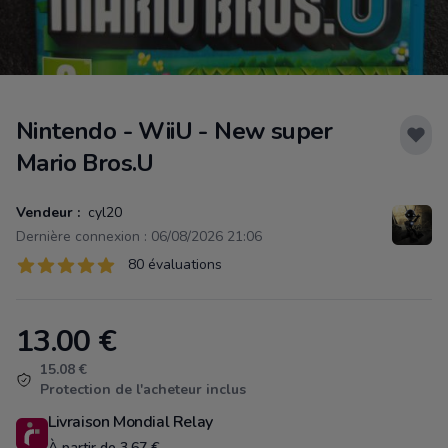
Nintendo - WiiU - New super
Mario Bros.U
Vendeur :
cyl20
Dernière connexion : 06/08/2026 21:06
Évaluations
80 évaluations
80 sur 5 étoiles
13.00
€
Product information
15.08 €
Protection de l'acheteur inclus
Livraison Mondial Relay
À partir de 3.67 €