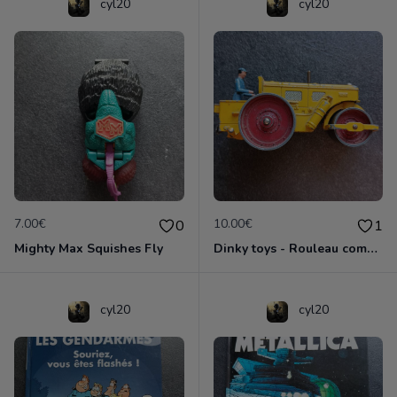
cyl20
cyl20
7.00€
10.00€
0
1
Mighty Max Squishes Fly
Dinky toys - Rouleau compresseur - Richier 90A
cyl20
cyl20