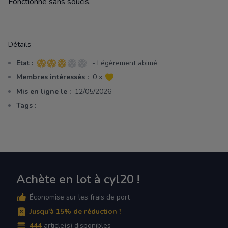
Fonctionne sans soucis.
Détails
Etat :
- Légèrement abimé
3 sur 5 étoiles
Membres intéressés :
0 x
Mis en ligne le :
12/05/2026
Tags :
-
Achète en lot à cyl20 !
Économise sur les frais de port
Jusqu'à 15% de réduction !
444
article(s) disponibles