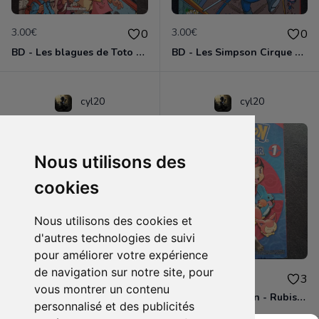
3.00€
3.00€
0
0
BD - Les blagues de Toto - L'école des vannes - Tome 1
BD - Les Simpson Cirque en folie ! - Tome 11
cyl20
cyl20
Nous utilisons des
cookies
Nous utilisons des cookies et
d'autres technologies de suivi
pour améliorer votre expérience
de navigation sur notre site, pour
3.00€
4.00€
0
3
vous montrer un contenu
BD - Les Simpson - Sous les projecteurs - Tome 13
Manga - Pokémon - Rubis et Saphir - Tome 1
personnalisé et des publicités