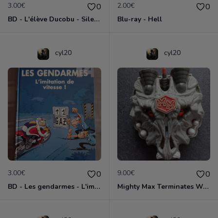
3.00€
2.00€
0
0
BD - L'élève Ducobu - Silence, on copie
Blu-ray - Hell
cyl20
cyl20
3.00€
9.00€
0
0
BD - Les gendarmes - L'imitation de vitesse - Tome 14
Mighty Max Terminates Wolfship 7