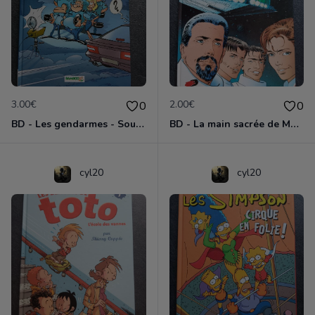
3.00€
2.00€
0
0
BD - Les gendarmes - Souriez, vous êtes flashés - Tome 5
BD - La main sacrée de Metallica
cyl20
cyl20