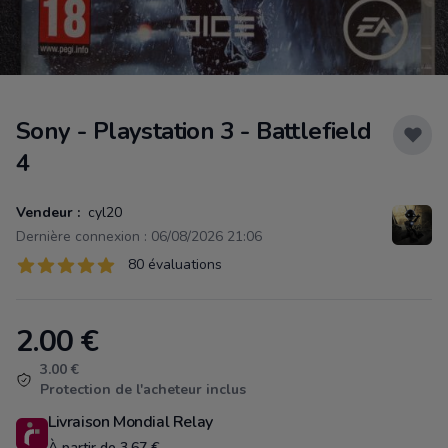
Sony - Playstation 3 - Battlefield
4
Vendeur :
cyl20
Dernière connexion : 06/08/2026 21:06
Évaluations
80 évaluations
80 sur 5 étoiles
2.00
€
Product information
3.00 €
Protection de l'acheteur inclus
Livraison Mondial Relay
À partir de 3.67 €