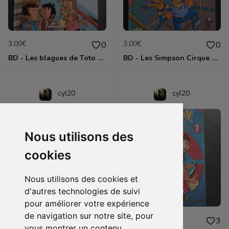
3.00€
3.00€
0
0
BD - Les blagues de Toto - L'école des vannes - Tome 1
BD - Les Simpson Cirque en folie ! - Tome 11
cyl20
cyl20
Nous utilisons des
cookies
Nous utilisons des cookies et
d'autres technologies de suivi
pour améliorer votre expérience
de navigation sur notre site, pour
3.00€
4.00€
0
3
vous montrer un contenu