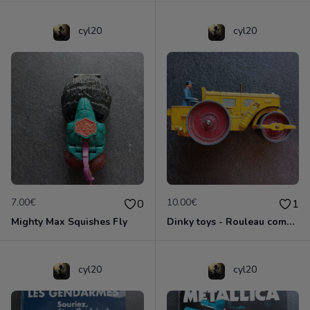
cyl20
cyl20
7.00€
10.00€
0
1
Mighty Max Squishes Fly
Dinky toys - Rouleau compresseur - Richier 90A
cyl20
cyl20