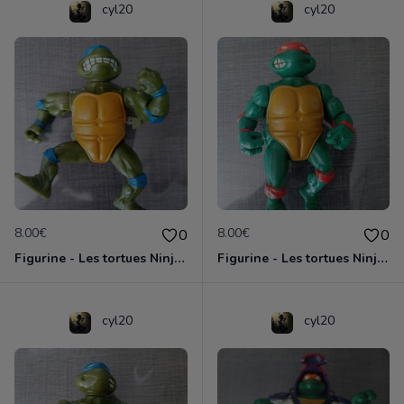
cyl20
cyl20
8.00€
8.00€
0
0
Figurine - Les tortues Ninja - Leonardo
Figurine - Les tortues Ninja - Michaelangelo
cyl20
cyl20