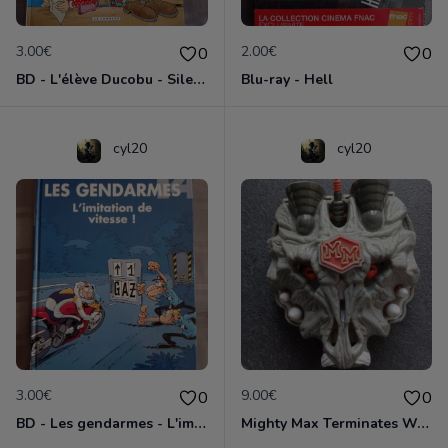
3.00€
2.00€
0
0
BD - L'élève Ducobu - Silence, on copie
Blu-ray - Hell
cyl20
cyl20
3.00€
9.00€
0
0
BD - Les gendarmes - L'imitation de vitesse - Tome 14
Mighty Max Terminates Wolfship 7