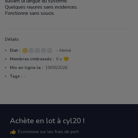
suivant la langue du système.
Quelques rayures sans incidences.
Fonctionne sans soucis.
Détails
Etat :
- Abimé
1 sur 5 étoiles
Membres intéressés :
0 x
Mis en ligne le :
19/05/2026
Tags :
-
Achète en lot à cyl20 !
Économise sur les frais de port