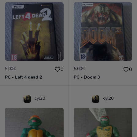
5.00€
5.00€
0
0
PC - Left 4 dead 2
PC - Doom 3
cyl20
cyl20