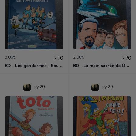
3.00€
2.00€
0
0
BD - Les gendarmes - Souriez, vous êtes flashés - Tome 5
BD - La main sacrée de Metallica
cyl20
cyl20