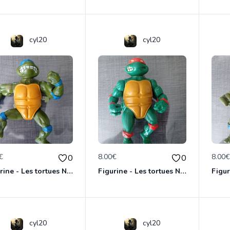
cyl20
cyl20
€
8.00€
8.00
0
0
Figurine - Les tortues Ninja - Leonardo
Figurine - Les tortues Ninja - Michaelangelo
cyl20
cyl20