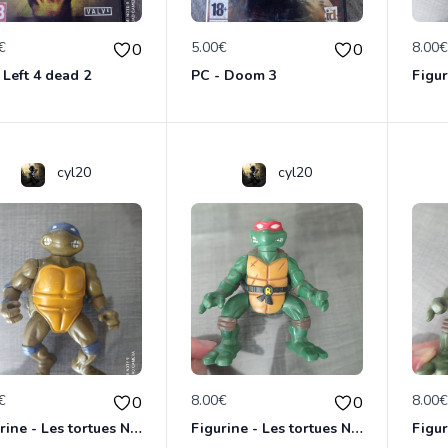
€
5.00€
8.00
0
0
 Left 4 dead 2
PC - Doom 3
cyl20
cyl20
€
8.00€
8.00
0
0
Figurine - Les tortues Ninja - Donatello
Figurine - Les tortues Ninja - Raphael