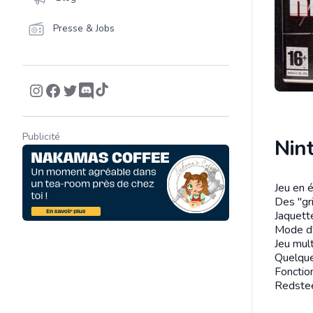
Presse & Jobs
Publicité
Nint
Jeu en é
Descrip
Des "gri
Jaquette
Mode d'
Jeu mult
Quelque
Fonctio
Redste