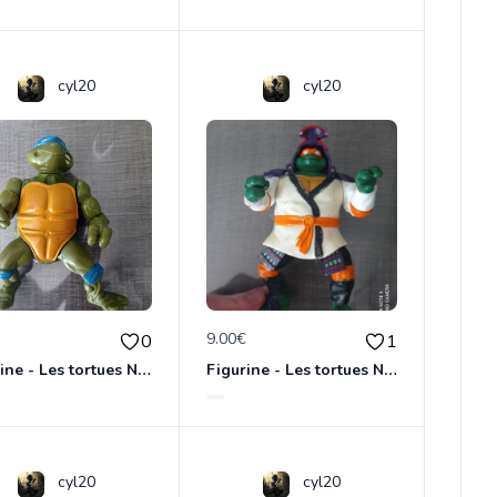
cyl20
cyl20
€
9.00€
0
1
Figurine - Les tortues Ninja - Leonardo
Figurine - Les tortues Ninja - Michelangelo
cyl20
cyl20