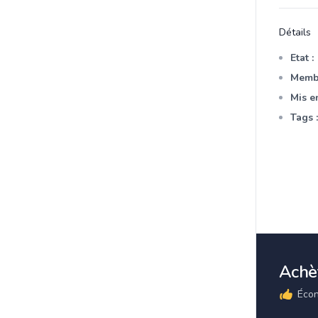
Détails
Etat :
Membr
Mis en
Tags :
Achèt
Écon