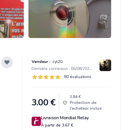
Vendeur :
cyl20
Dernière connexion : 06/08/2026 21:06
Évaluations
80 évaluations
80 sur 5 étoiles
Product information
3.84 €
3.00
€
Protection de
l'acheteur inclus
Livraison Mondial Relay
À partir de 3.67 €