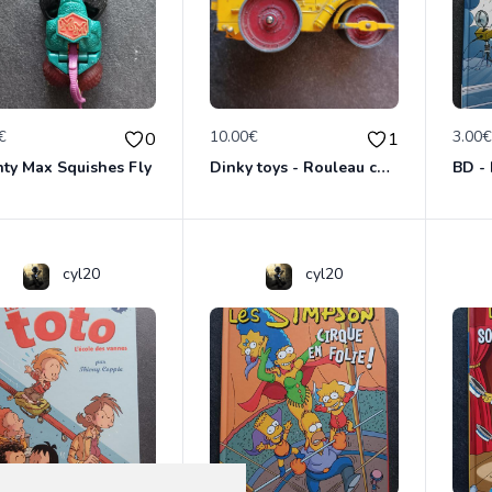
€
10.00€
3.00
0
1
ty Max Squishes Fly
Dinky toys - Rouleau compresseur - Richier 90A
cyl20
cyl20