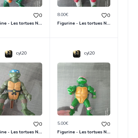
€
8.00€
0
0
Figurine - Les tortues Ninja - Michaelangelo
Figurine - Les tortues Ninja - Raphael
cyl20
cyl20
€
5.00€
0
0
Figurine - Les tortues Ninja - Leonardo
Figurine - Les tortues Ninja