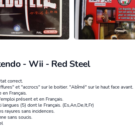
endo - Wii - Red Steel
tat correct.
tion
ffures" et "accrocs" sur le boitier. "Abîmé" sur le haut face avant.
 en Français.
emploi présent et en Français.
i langues (5) dont le Français. (Es,An,De,It,Fr)
s rayures sans incidences.
nne sans soucis.
el