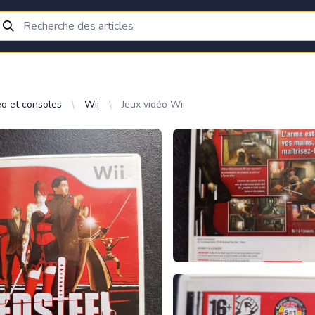
éo et consoles
Wii
Jeux vidéo Wii