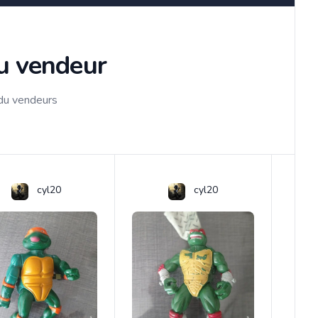
du vendeur
 du vendeurs
cyl20
cyl20