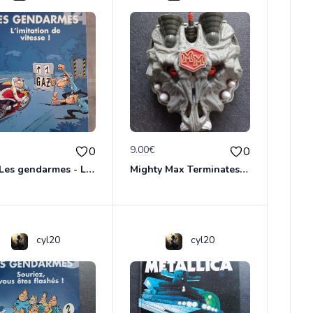
€
9.00€
0
0
BD - Les gendarmes - L'imitation de vitesse - Tome 14
Mighty Max Terminates Wolfship 7
cyl20
cyl20