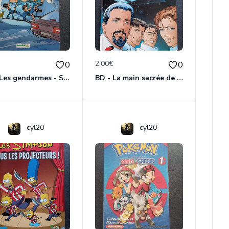
€
2.00€
0
0
BD - Les gendarmes - Souriez, vous êtes flashés - Tome 5
BD - La main sacrée de Metallica
cyl20
cyl20