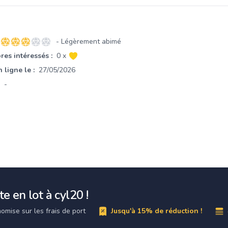
- Légèrement abimé
3 sur 5 étoiles
es intéressés :
0 x
 ligne le :
27/05/2026
-
e en lot à cyl20 !
omise sur les frais de port
Jusqu'à 15% de réduction !