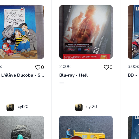
€
2.00€
3.00
0
0
BD - L'élève Ducobu - Silence, on copie
Blu-ray - Hell
cyl20
cyl20