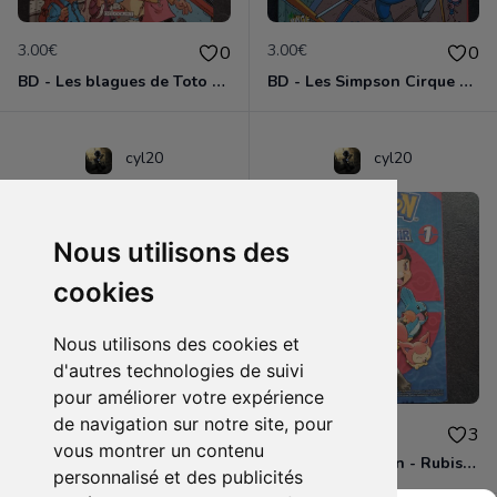
3.00€
3.00€
0
0
BD - Les blagues de Toto - L'école des vannes - Tome 1
BD - Les Simpson Cirque en folie ! - Tome 11
cyl20
cyl20
Nous utilisons des
cookies
Nous utilisons des cookies et
d'autres technologies de suivi
pour améliorer votre expérience
de navigation sur notre site, pour
3.00€
4.00€
0
3
vous montrer un contenu
BD - Les Simpson - Sous les projecteurs - Tome 13
Manga - Pokémon - Rubis et Saphir - Tome 1
personnalisé et des publicités