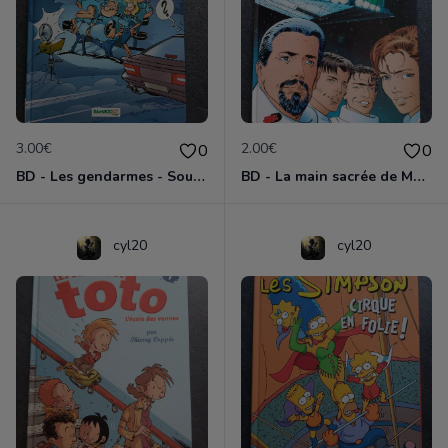
3.00€
2.00€
0
0
BD - Les gendarmes - Souriez, vous êtes flashés - Tome 5
BD - La main sacrée de Metallica
cyl20
cyl20