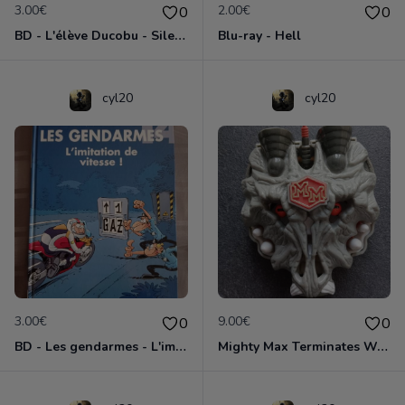
3.00€
2.00€
0
0
BD - L'élève Ducobu - Silence, on copie
Blu-ray - Hell
cyl20
cyl20
3.00€
9.00€
0
0
BD - Les gendarmes - L'imitation de vitesse - Tome 14
Mighty Max Terminates Wolfship 7