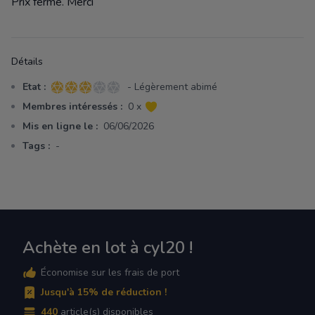
Prix ferme. Merci
Détails
Etat :
- Légèrement abimé
3 sur 5 étoiles
Membres intéressés :
0 x
Mis en ligne le :
06/06/2026
Tags :
-
Achète en lot à cyl20 !
Économise sur les frais de port
Jusqu'à 15% de réduction !
440
article(s) disponibles