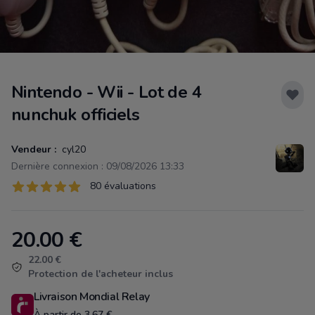
Nintendo - Wii - Lot de 4
nunchuk officiels
Vendeur :
cyl20
Dernière connexion : 09/08/2026 13:33
Évaluations
80 évaluations
80 sur 5 étoiles
20.00
€
Product information
22.00 €
Protection de l'acheteur inclus
Livraison Mondial Relay
À partir de 3.67 €