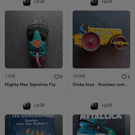
cyl20
cyl20
7.00€
10.00€
0
1
Mighty Max Squishes Fly
Dinky toys - Rouleau compresseur - Richier 90A
cyl20
cyl20