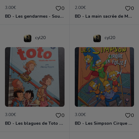
3.00€
2.00€
0
0
BD - Les gendarmes - Souriez, vous êtes flashés - Tome 5
BD - La main sacrée de Metallica
cyl20
cyl20
3.00€
3.00€
0
0
BD - Les blagues de Toto - L'école des vannes - Tome 1
BD - Les Simpson Cirque en folie ! - Tome 11