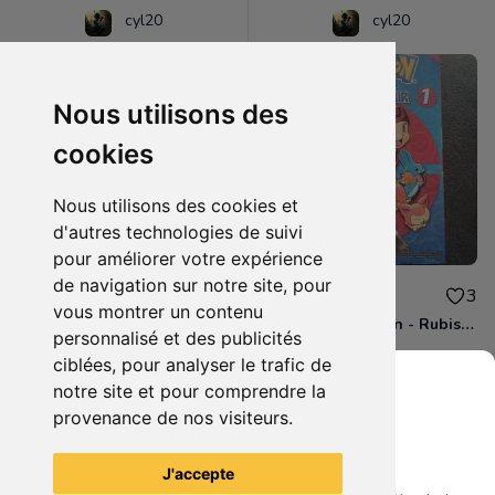
cyl20
cyl20
Nous utilisons des
cookies
Nous utilisons des cookies et
d'autres technologies de suivi
pour améliorer votre expérience
de navigation sur notre site, pour
3.00€
4.00€
0
3
vous montrer un contenu
BD - Les Simpson - Sous les projecteurs - Tome 13
Manga - Pokémon - Rubis et Saphir - Tome 1
personnalisé et des publicités
ciblées, pour analyser le trafic de
notre site et pour comprendre la
provenance de nos visiteurs.
Grenier du Geek
Voir tous les articles du vendeur
J'accepte