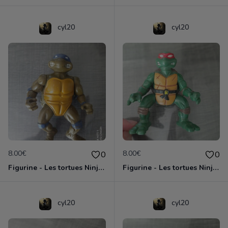
cyl20
cyl20
8.00€
8.00€
0
0
Figurine - Les tortues Ninja - Donatello
Figurine - Les tortues Ninja - Raphael
cyl20
cyl20