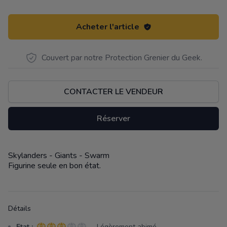
Acheter l'article
Couvert par notre Protection Grenier du Geek.
CONTACTER LE VENDEUR
Réserver
Skylanders - Giants - Swarm
Description
Figurine seule en bon état.
Détails
Etat :
- Légèrement abimé