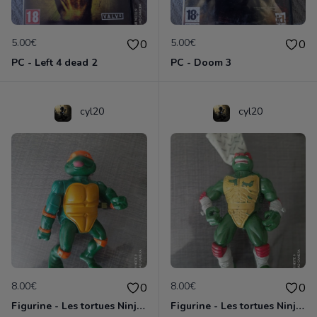
5.00€
5.00€
0
0
PC - Left 4 dead 2
PC - Doom 3
cyl20
cyl20
8.00€
8.00€
0
0
Figurine - Les tortues Ninja - Michaelangelo
Figurine - Les tortues Ninja - Raphael