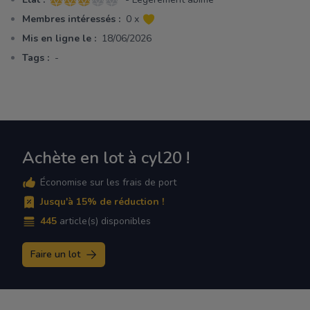
3 sur 5 étoiles
Membres intéressés :
0 x
Mis en ligne le :
18/06/2026
Tags :
-
Achète en lot à cyl20 !
Économise sur les frais de port
Jusqu'à 15% de réduction !
445
article(s) disponibles
Faire un lot