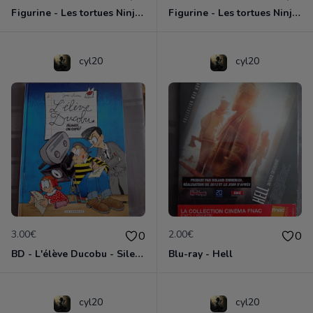
Figurine - Les tortues Ninja - Leonardo
Figurine - Les tortues Ninja - Michelangelo
cyl20
cyl20
3.00€
2.00€
0
0
BD - L'élève Ducobu - Silence, on copie
Blu-ray - Hell
cyl20
cyl20