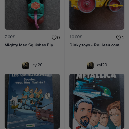
7.00€
10.00€
0
1
Mighty Max Squishes Fly
Dinky toys - Rouleau compresseur - Richier 90A
cyl20
cyl20