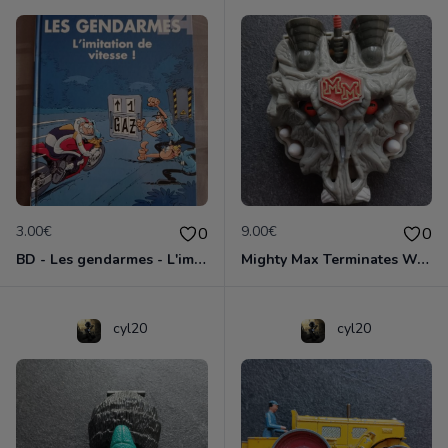
3.00€
9.00€
0
0
BD - Les gendarmes - L'imitation de vitesse - Tome 14
Mighty Max Terminates Wolfship 7
cyl20
cyl20