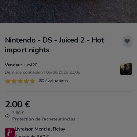
Nintendo - DS - Juiced 2 - Hot
import nights
Vendeur :
cyl20
Dernière connexion : 06/08/2026 21:06
Évaluations
80 évaluations
80 sur 5 étoiles
2.00
€
Product information
3.00 €
Protection de l'acheteur inclus
Livraison Mondial Relay
À partir de 3.67 €