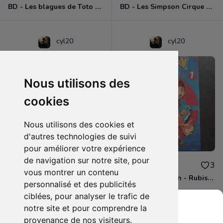
BD - Les blagues de Toto - L'école des vannes - Tome 1
BD - Les Simpson Cirque en folie ! - Tome 11
cyl20
cyl20
Nous utilisons des
cookies
Nous utilisons des cookies et
d'autres technologies de suivi
pour améliorer votre expérience
de navigation sur notre site, pour
3.00€
4.00€
0
3
vous montrer un contenu
BD - Les Simpson - Sous les projecteurs - Tome 13
Manga - Pokémon - Rubis et Saphir - Tome 1
personnalisé et des publicités
ciblées, pour analyser le trafic de
notre site et pour comprendre la
provenance de nos visiteurs.