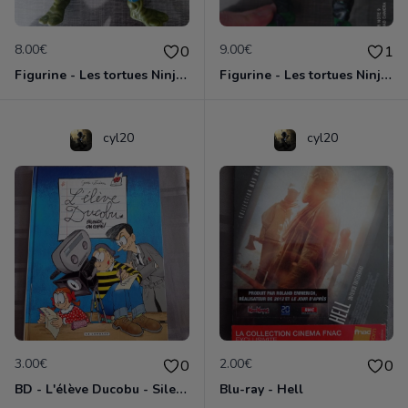
8.00€
9.00€
0
1
Figurine - Les tortues Ninja - Leonardo
Figurine - Les tortues Ninja - Michelangelo
cyl20
cyl20
3.00€
2.00€
0
0
BD - L'élève Ducobu - Silence, on copie
Blu-ray - Hell