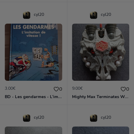
cyl20
cyl20
3.00€
9.00€
0
0
BD - Les gendarmes - L'imitation de vitesse - Tome 14
Mighty Max Terminates Wolfship 7
cyl20
cyl20