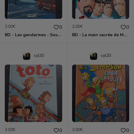
3.00€
2.00€
0
0
BD - Les gendarmes - Souriez, vous êtes flashés - Tome 5
BD - La main sacrée de Metallica
cyl20
cyl20
3.00€
3.00€
0
0