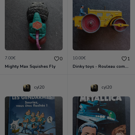
7.00€
10.00€
0
1
Mighty Max Squishes Fly
Dinky toys - Rouleau compresseur - Richier 90A
cyl20
cyl20