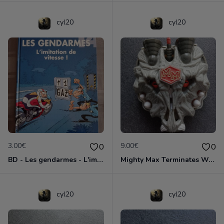
cyl20
cyl20
3.00€
9.00€
0
0
BD - Les gendarmes - L'imitation de vitesse - Tome 14
Mighty Max Terminates Wolfship 7
cyl20
cyl20