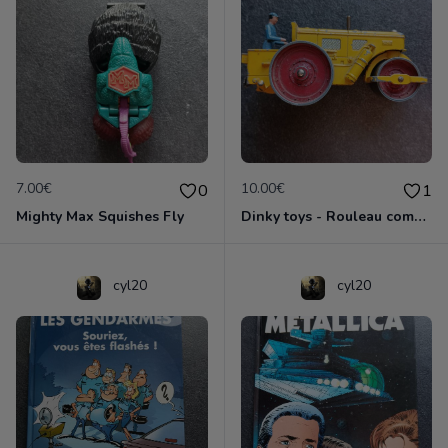
7.00€
10.00€
0
1
Mighty Max Squishes Fly
Dinky toys - Rouleau compresseur - Richier 90A
cyl20
cyl20