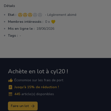
Détails
Etat :
- Légèrement abimé
3 sur 5 étoiles
Membres intéressés :
0 x
Mis en ligne le :
18/06/2026
Tags :
-
Achète en lot à cyl20 !
Économise sur les frais de port
Jusqu'à 15% de réduction !
445
article(s) disponibles
Faire un lot