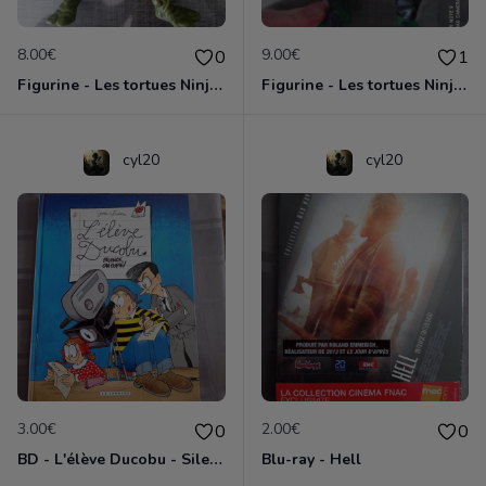
8.00€
9.00€
0
1
Figurine - Les tortues Ninja - Leonardo
Figurine - Les tortues Ninja - Michelangelo
cyl20
cyl20
3.00€
2.00€
0
0
BD - L'élève Ducobu - Silence, on copie
Blu-ray - Hell