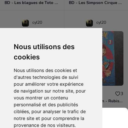
BD - Les blagues de Toto - L'école des vannes - Tome 1
BD - Les Simpson Cirque en folie ! - Tome 11
cyl20
cyl20
Nous utilisons des
cookies
Nous utilisons des cookies et
d'autres technologies de suivi
pour améliorer votre expérience
de navigation sur notre site, pour
3.00€
4.00€
0
3
vous montrer un contenu
BD - Les Simpson - Sous les projecteurs - Tome 13
Manga - Pokémon - Rubis et Saphir - Tome 1
personnalisé et des publicités
ciblées, pour analyser le trafic de
notre site et pour comprendre la
provenance de nos visiteurs.