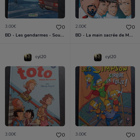
3.00€
2.00€
0
0
BD - Les gendarmes - Souriez, vous êtes flashés - Tome 5
BD - La main sacrée de Metallica
cyl20
cyl20
3.00€
3.00€
0
0