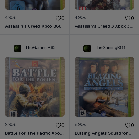
4.90€
4.90€
0
0
Assassin's Creed Xbox 360
Assassin's Creed 3 Xbox 360
TheGamingR83
TheGamingR83
9.90€
8.90€
0
0
Battle For The Pacific Xbox 360
Blazing Angels Squadrons Of Wwii Xbox 360