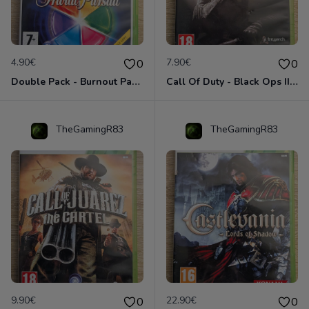
4.90€
7.90€
0
0
Double Pack - Burnout Paradise Ultimate Box - Trivial Pursuit Xbox 360
Call Of Duty - Black Ops II Xbox 360
TheGamingR83
TheGamingR83
9.90€
22.90€
0
0