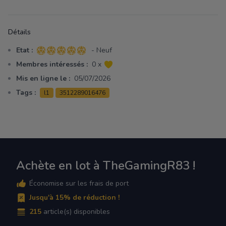
Détails
Etat :
- Neuf
5 sur 5 étoiles
Membres intéressés :
0 x
Mis en ligne le :
05/07/2026
Tags :
l1
3512289016476
Achète en lot à TheGamingR83 !
Économise sur les frais de port
Jusqu'à 15% de réduction !
215
article(s) disponibles