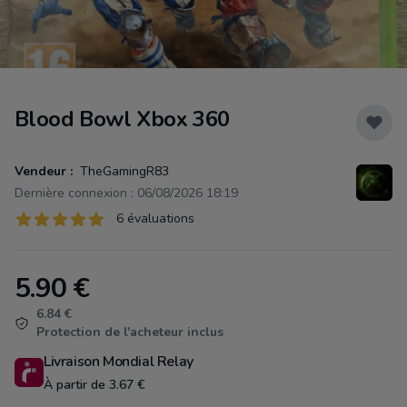
Blood Bowl Xbox 360
Vendeur :
TheGamingR83
Dernière connexion : 06/08/2026 18:19
Évaluations
6 évaluations
6 sur 5 étoiles
5.90
€
Product information
6.84 €
Protection de l'acheteur inclus
Livraison Mondial Relay
À partir de 3.67 €