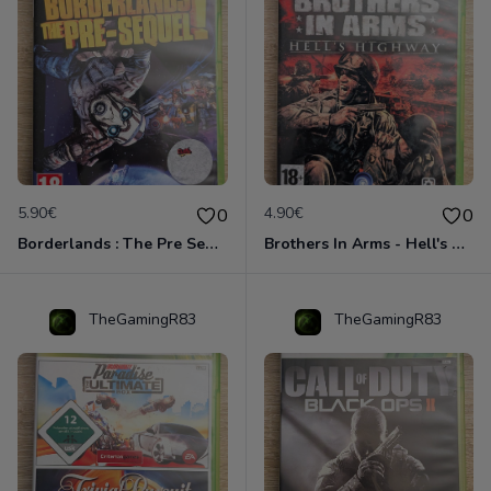
5.90€
4.90€
0
0
Borderlands : The Pre Sequel Xbox 360
Brothers In Arms - Hell's Highway Xbox 360
TheGamingR83
TheGamingR83