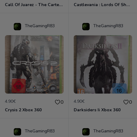
Call Of Juarez - The Cartel Xbox 360
Castlevania : Lords Of Shadow Xbox 360
TheGamingR83
TheGamingR83
4.90€
4.90€
0
0
Crysis 2 Xbox 360
Darksiders Ii Xbox 360
TheGamingR83
TheGamingR83