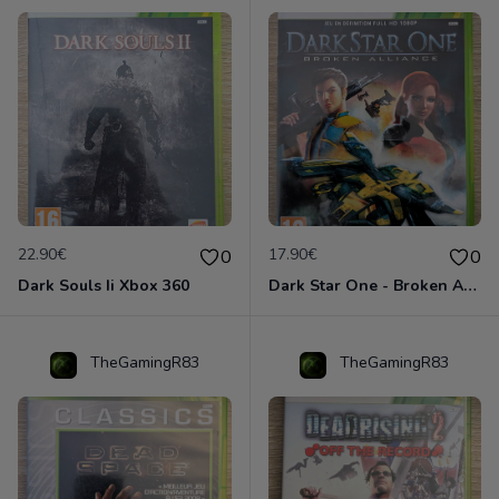
22.90€
17.90€
0
0
Dark Souls Ii Xbox 360
Dark Star One - Broken Alliance Xbox 360
TheGamingR83
TheGamingR83