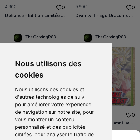
4.90€
9.90€
0
0
Defiance - Edition Limitée Xbox 360
Divinity II - Ego Draconis Xbox 360
TheGamingR83
TheGamingR83
Nous utilisons des
cookies
Nous utilisons des cookies et
d'autres technologies de suivi
pour améliorer votre expérience
de navigation sur notre site, pour
7.90€
6.90€
0
0
vous montrer un contenu
Dragon Ball Z - Burst Limit Xbox 360
Dragon Ball Z - Burst Limit Xbox 360
personnalisé et des publicités
ciblées, pour analyser le trafic de