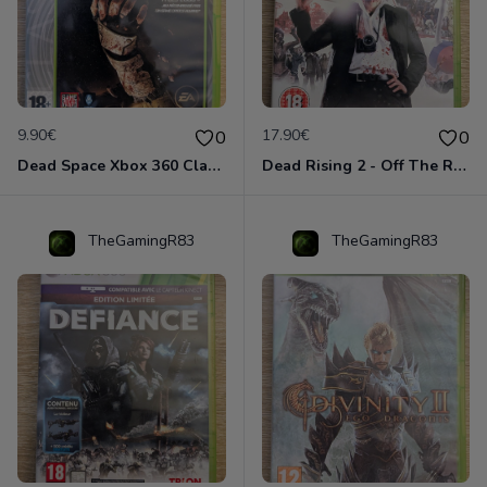
9.90€
17.90€
0
0
Dead Space Xbox 360 Classics
Dead Rising 2 - Off The Record Xbox 360
TheGamingR83
TheGamingR83