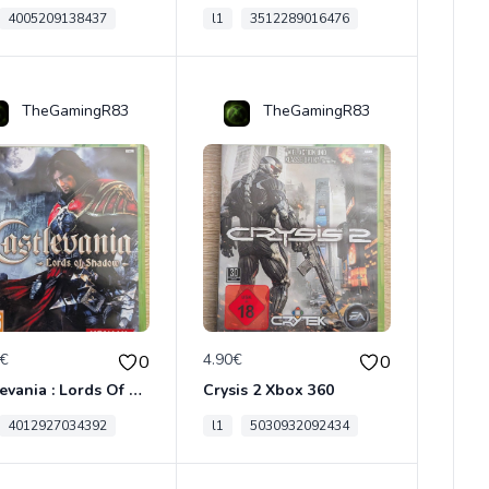
4005209138437
l1
3512289016476
TheGamingR83
TheGamingR83
0€
4.90€
0
0
Castlevania : Lords Of Shadow Xbox 360
Crysis 2 Xbox 360
4012927034392
l1
5030932092434