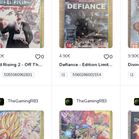
0€
4.90€
9.90
0
0
Dead Rising 2 - Off The Record Xbox 360
Defiance - Edition Limitée Xbox 360
5055060962831
l1
5060286001554
l1
TheGamingR83
TheGamingR83