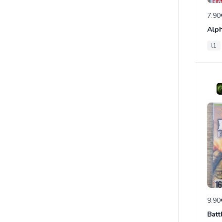
7.90
Alph
l1
9.90