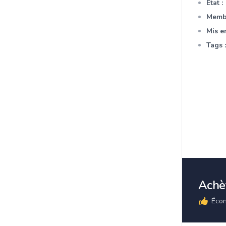
Etat :
Membr
Mis en
Tags :
Achè
Écon