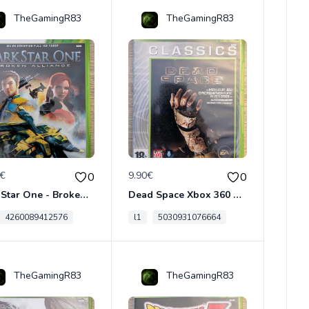
TheGamingR83
TheGamingR83
0€
9.90€
0
0
Dark Star One - Broken Alliance Xbox 360
Dead Space Xbox 360 Classics
4260089412576
l1
5030931076664
TheGamingR83
TheGamingR83