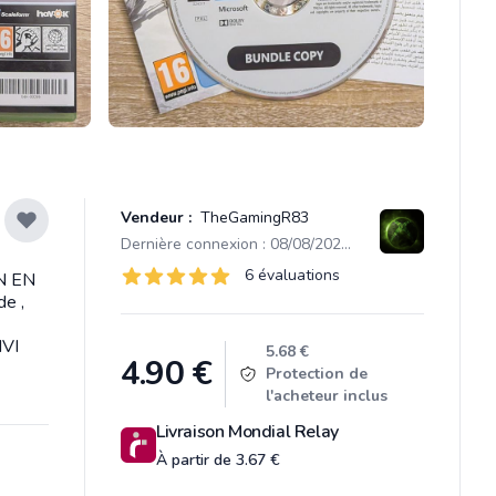
Vendeur :
TheGamingR83
Dernière connexion : 08/08/2026 08:29
Évaluations
6 évaluations
ON EN
6 sur 5 étoiles
e ,
VI
Product information
5.68 €
4.90
€
Protection de
l'acheteur inclus
Livraison Mondial Relay
À partir de 3.67 €