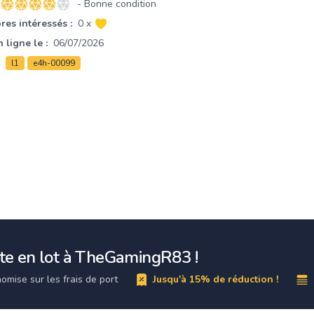
- Bonne condition
4 sur 5 étoiles
es intéressés :
0 x
 ligne le :
06/07/2026
l1
e4h-00099
te en lot à TheGamingR83 !
omise sur les frais de port
Jusqu'à 15% de réduction !