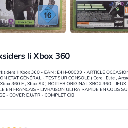
siders Ii Xbox 360
arksiders Ii Xbox 360 - EAN : E4H-00099 - ARTICLE OCCASI
tion
ON ETAT GÉNÉRAL - TEST SUR CONSOLE ( Core , Elite , Arcad
, Xbox 360 E , Xbox SX ) BOITIER ORIGINAL XBOX 360 - JEUX
E EN FRANCAIS - LIVRAISON ULTRA RAPIDE EN COLIS SUI
E - COVER E.U/FR - COMPLET CIB