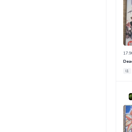
17.9
l1