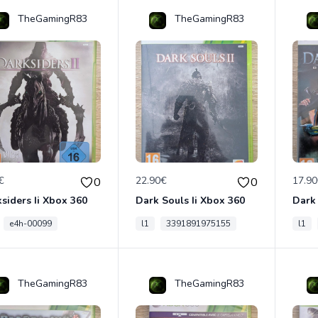
TheGamingR83
TheGamingR83
€
22.90€
17.9
0
0
siders Ii Xbox 360
Dark Souls Ii Xbox 360
e4h-00099
l1
3391891975155
l1
TheGamingR83
TheGamingR83