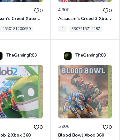
€
4.90€
0
0
Assassin's Creed Xbox 360
Assassin's Creed 3 Xbox 360
4650181200650
l1
3307215714287
TheGamingR83
TheGamingR83
€
5.90€
0
0
lob 2 Xbox 360
Blood Bowl Xbox 360