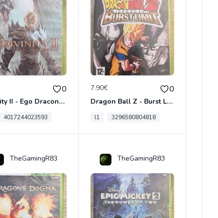
€
7.90€
0
0
Divinity II - Ego Draconis Xbox 360
Dragon Ball Z - Burst Limit Xbox 360
4017244023593
l1
3296580804818
TheGamingR83
TheGamingR83