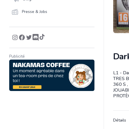
Presse & Jobs
Dark
Publicité
L1 - D
Descrip
TRES B
360 S 
JOUABL
PROTÈG
Détails