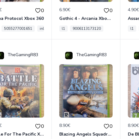
€
6.90€
4.90
0
0
a Protocol Xbox 360
Gothic 4 - Arcania Xbox 360
5055277001651
inl-xt206201-ex
l1
9006113173120
l1
TheGamingR83
TheGamingR83
€
8.90€
8.90
0
0
Battle For The Pacific Xbox 360
Blazing Angels Squadrons Of Wwii Xbox 360
De B