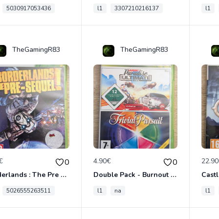
5030917053436
l1
3307210216137
l1
TheGamingR83
TheGamingR83
€
4.90€
22.9
0
0
Borderlands : The Pre Sequel Xbox 360
Double Pack - Burnout Paradise Ultimate Box - Trivial Pursuit Xbox 360
5026555263511
l1
na
l1