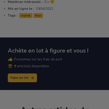
Membres intéressés :
0 x
Mis en ligne le :
19/04/2021
Tags :
marvel
thor
Achète en lot à figure et vous !
Économise sur les frais de port
8
article(s) disponibles
Faire un lot