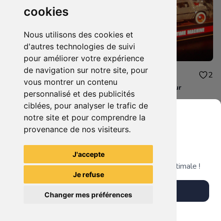
cookies
Nous utilisons des cookies et
d'autres technologies de suivi
pour améliorer votre expérience
de navigation sur notre site, pour
34.00€
34.00€
1
2
vous montrer un contenu
batman et batmobile
retour vers le futur
personnalisé et des publicités
ciblées, pour analyser le trafic de
notre site et pour comprendre la
provenance de nos visiteurs.
Grenier du Geek
Voir tous les articles du vendeur
J'accepte
Télécharge notre app pour une expérience optimale !
Je refuse
Télécharger l'app
Changer mes préférences
Plus tard