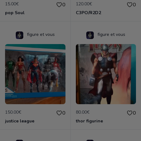
15.00€
120.00€
0
0
pop Soul
C3PO/R2D2
figure et vous
figure et vous
150.00€
80.00€
0
0
justice league
thor figurine