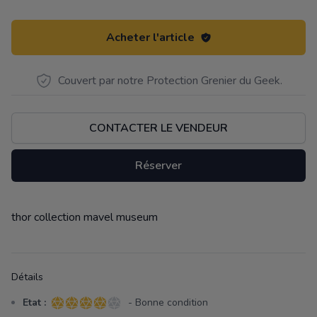
Acheter l'article
Couvert par notre Protection Grenier du Geek.
CONTACTER LE VENDEUR
Réserver
thor collection mavel museum
Description
Détails
Etat :
- Bonne condition
4 sur 5 étoiles