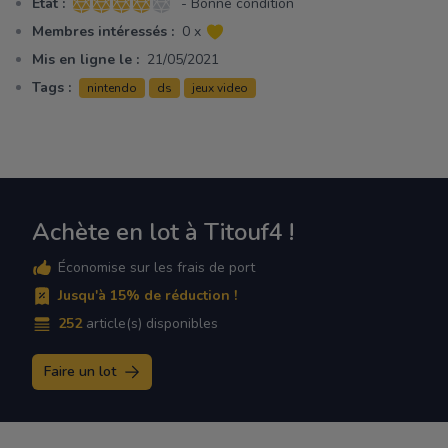
Etat :
- Bonne condition
4 sur 5 étoiles
Membres intéressés :
0 x
Mis en ligne le :
21/05/2021
Tags :
nintendo
ds
jeux video
Achète en lot à Titouf4 !
Économise sur les frais de port
Jusqu'à 15% de réduction !
252
article(s) disponibles
Faire un lot