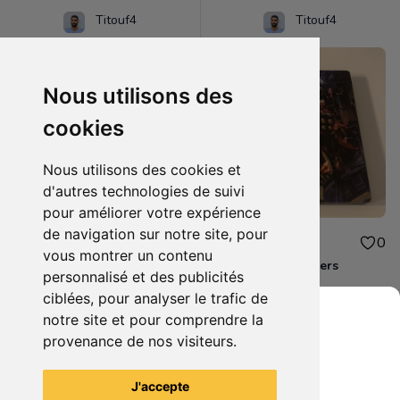
Titouf4
Titouf4
Nous utilisons des
cookies
Nous utilisons des cookies et
d'autres technologies de suivi
pour améliorer votre expérience
de navigation sur notre site, pour
10.00€
10.00€
0
0
vous montrer un contenu
Destiny 2 Xbox one
Steelbook Avengers
personnalisé et des publicités
ciblées, pour analyser le trafic de
notre site et pour comprendre la
provenance de nos visiteurs.
Grenier du Geek
Voir tous les articles du vendeur
J'accepte