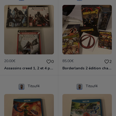
20.00€
85.00€
0
2
Assassins creed 1, 2 et 4 ps3
Borderlands 2 édition chasseur de l'arche ps3
Titouf4
Titouf4