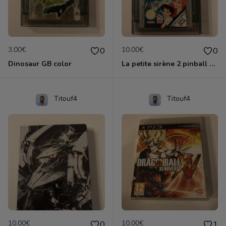
3.00€
10.00€
0
0
Dinosaur GB color
La petite sirène 2 pinball GB color
Titouf4
Titouf4
10.00€
10.00€
0
1