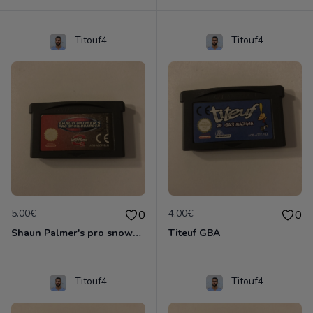
Titouf4
Titouf4
5.00€
4.00€
0
0
Shaun Palmer's pro snowboarder
Titeuf GBA
Titouf4
Titouf4