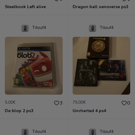
Steelbook Left alive
Dragon ball xenoverse ps3
Titouf4
Titouf4
5.00€
75.00€
3
0
De blop 2 ps3
Uncharted 4 ps4
Titouf4
Titouf4