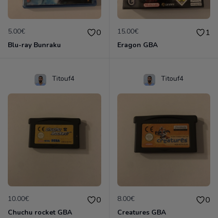
5.00€
15.00€
0
1
Blu-ray Bunraku
Eragon GBA
Titouf4
Titouf4
10.00€
8.00€
0
0
Chuchu rocket GBA
Creatures GBA