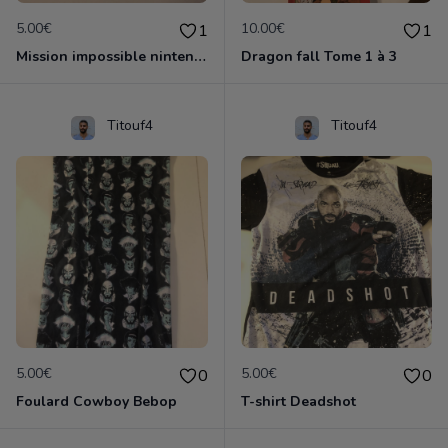
5.00€
10.00€
1
1
Mission impossible nintendo 64
Dragon fall Tome 1 à 3
Titouf4
Titouf4
5.00€
5.00€
0
0
Foulard Cowboy Bebop
T-shirt Deadshot