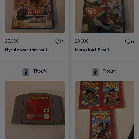
25.00€
20.00€
1
0
Hyrule warriors wiiU
Mario kart 8 wiiU
Titouf4
Titouf4