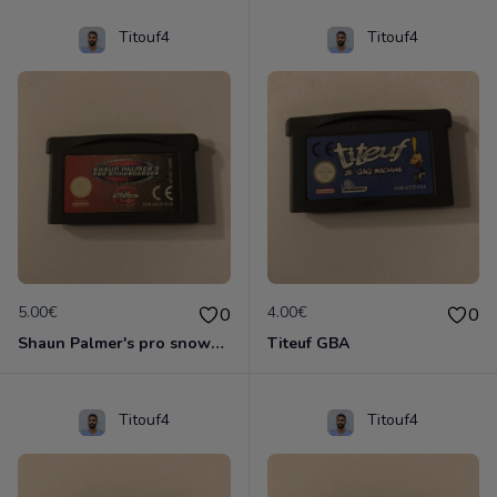
Titouf4
Titouf4
5.00€
4.00€
0
0
Shaun Palmer's pro snowboarder
Titeuf GBA
Titouf4
Titouf4