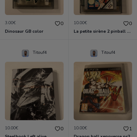
3.00€
10.00€
0
0
Dinosaur GB color
La petite sirène 2 pinball GB color
Titouf4
Titouf4
10.00€
10.00€
0
1
Steelbook Left alive
Dragon ball xenoverse ps3