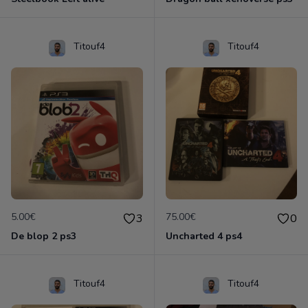
Titouf4
Titouf4
5.00€
75.00€
3
0
De blop 2 ps3
Uncharted 4 ps4
Titouf4
Titouf4