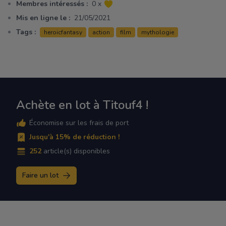
Membres intéressés :
0 x
Mis en ligne le :
21/05/2021
Tags :
heroicfantasy
action
film
mythologie
Achète en lot à Titouf4 !
Économise sur les frais de port
Jusqu'à 15% de réduction !
252
article(s) disponibles
Faire un lot