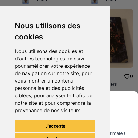
Nous utilisons des
cookies
Nous utilisons des cookies et
d'autres technologies de suivi
pour améliorer votre expérience
de navigation sur notre site, pour
10.00€
10.00€
0
0
vous montrer un contenu
Destiny 2 Xbox one
Steelbook Avengers
personnalisé et des publicités
ciblées, pour analyser le trafic de
notre site et pour comprendre la
provenance de nos visiteurs.
Grenier du Geek
Voir tous les articles du vendeur
J'accepte
Télécharge notre app pour une expérience optimale !