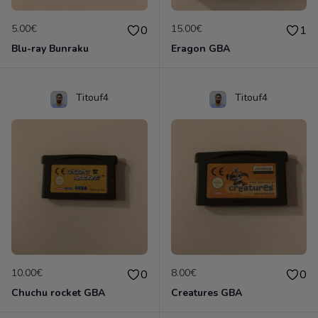
5.00€
15.00€
0
1
Blu-ray Bunraku
Eragon GBA
Titouf4
Titouf4
10.00€
8.00€
0
0
Chuchu rocket GBA
Creatures GBA