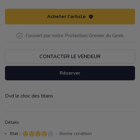
Acheter l'article
Couvert par notre Protection Grenier du Geek.
CONTACTER LE VENDEUR
Réserver
Dvd le choc des titans
Description
Détails
Etat :
- Bonne condition
4 sur 5 étoiles