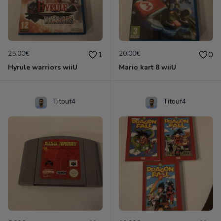
25.00€
20.00€
1
0
Hyrule warriors wiiU
Mario kart 8 wiiU
Titouf4
Titouf4