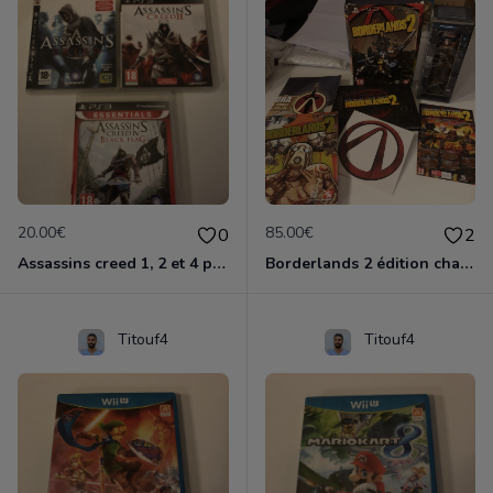
20.00€
85.00€
0
2
Assassins creed 1, 2 et 4 ps3
Borderlands 2 édition chasseur de l'arche ps3
Titouf4
Titouf4