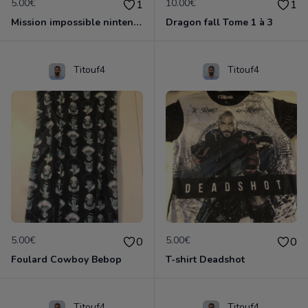
5.00€
10.00€
1
1
Mission impossible nintendo 64
Dragon fall Tome 1 à 3
Titouf4
Titouf4
5.00€
5.00€
0
0
Foulard Cowboy Bebop
T-shirt Deadshot
Titouf4
Titouf4