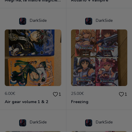
Megi Na, le maitre magicien, Volume 1
Rosario + Vampire
DarkSide
DarkSide
6.00€
25.00€
1
1
Air gear volume 1 & 2
Freezing
DarkSide
DarkSide