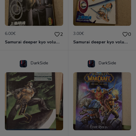
6.00€
3.00€
2
0
Samurai deeper kyo volume 5&6 manga double
Samurai deeper kyo volume 7
DarkSide
DarkSide