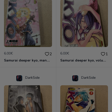
6.00€
6.00€
2
1
Samurai deeper kyo, manga double volume 1 et 2
Samurai deeper kyo, volume 3 & 4 manga double
DarkSide
DarkSide