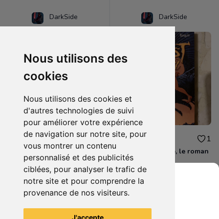
DarkSide
DarkSide
Nous utilisons des
cookies
Nous utilisons des cookies et
d'autres technologies de suivi
pour améliorer votre expérience
de navigation sur notre site, pour
3.00€
2.00€
1
1
vous montrer un contenu
Zombie therapy
Lanfeust de troye, le roman
personnalisé et des publicités
ciblées, pour analyser le trafic de
notre site et pour comprendre la
provenance de nos visiteurs.
Grenier du Geek
Voir tous les articles du vendeur
J'accepte