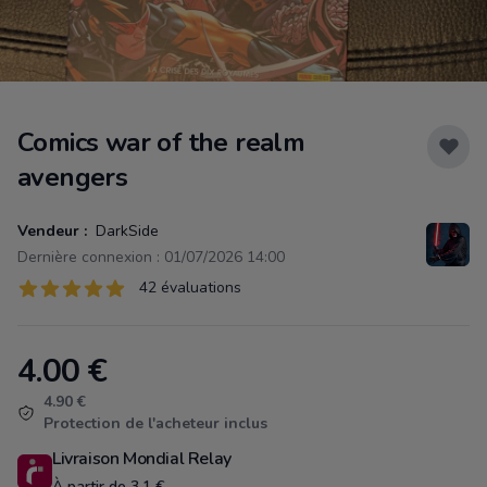
Comics war of the realm
avengers
Vendeur :
DarkSide
Dernière connexion : 01/07/2026 14:00
Évaluations
42 évaluations
42 sur 5 étoiles
4.00
€
Product information
4.90 €
Protection de l'acheteur inclus
Livraison Mondial Relay
À partir de 3.1 €