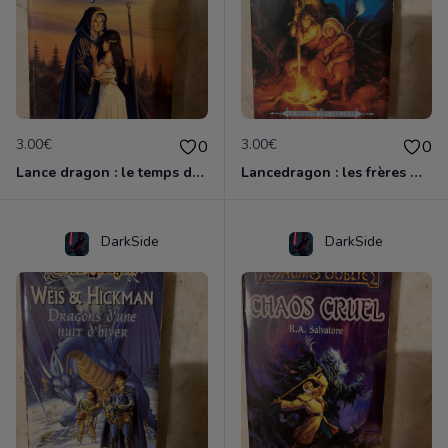
3.00€
3.00€
0
0
Lance dragon : le temps des jumeaux
Lancedragon : les frères majères
DarkSide
DarkSide