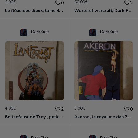
5.00€
50.00€
0
2
Le fléau des dieux, tome 4 , vae victis
World of warcraft, Dark Riders tome 1
DarkSide
DarkSide
4.00€
3.00€
2
0
Bd lanfeust de Troy , petit format
Akeron, le royaume des 7 cercles