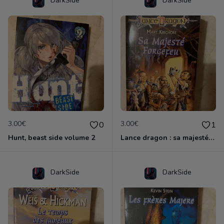
DarkSide
DarkSide
3.00€
3.00€
0
1
Hunt, beast side volume 2
Lance dragon : sa majesté forgefeu
DarkSide
DarkSide