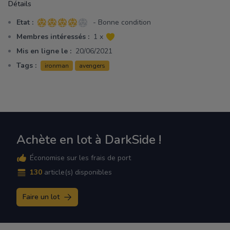
Détails
Etat :
- Bonne condition
4 sur 5 étoiles
Membres intéressés :
1 x
Mis en ligne le :
20/06/2021
Tags :
ironman
avengers
Achète en lot à DarkSide !
Économise sur les frais de port
130
article(s) disponibles
Faire un lot