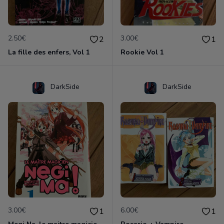
2.50€
3.00€
2
1
La fille des enfers, Vol 1
Rookie Vol 1
DarkSide
DarkSide
3.00€
6.00€
1
1