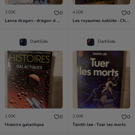
3.00€
4.00€
0
0
Lance dragon : dragon d une nuit d hiver
Les royaumes oubliés : Chaos cruel, pentalogie du clerc
DarkSide
DarkSide
1.00€
2.00€
0
0
Histoire galactique
Tanith lee : Tuer les morts