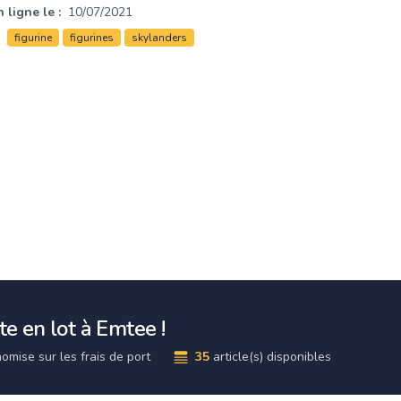
 ligne le :
10/07/2021
figurine
figurines
skylanders
e en lot à Emtee !
omise sur les frais de port
35
article(s) disponibles