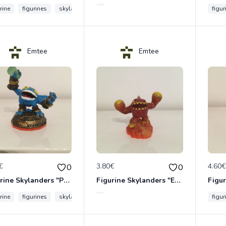
rine
figurines
skylanders
figur
Emtee
Emtee
€
3.80€
4.60
0
0
Figurine Skylanders "Pop Fizz - Giants"
Figurine Skylanders "Eruptor - Giants, Lightcore"
rine
figurines
skylanders
figur