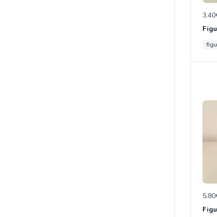
3.40
figu
5.80