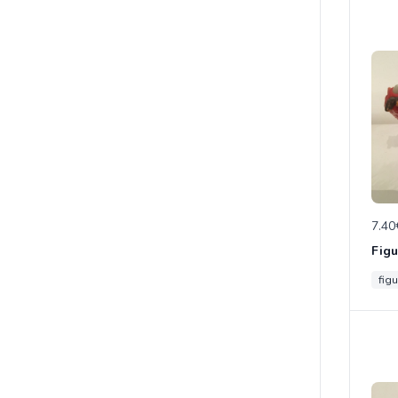
7.40
figu