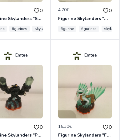
€
4.70€
0
0
Figurine Skylanders "Sonic Boom"
Figurine Skylanders "Wrecking Ball"
ine
figurines
skylanders
figurine
figurines
skylanders
Emtee
Emtee
€
15.30€
0
0
Figurine Skylanders "Prism Break - Giants, Lightcore"
Figurine Skylanders "Flashwing - Giants, Jade Skylanders"