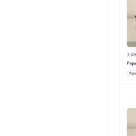
3.50
figu