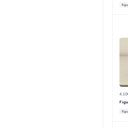
figu
4.10
figu