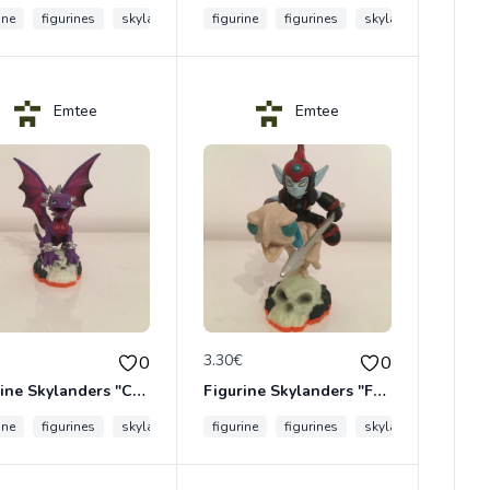
ine
figurines
skylanders
figurine
figurines
skylanders
Emtee
Emtee
€
3.30€
0
0
Figurine Skylanders "Cynder - Giants, Series 2"
Figurine Skylanders "Fright Rider - Giants, Series 2"
ine
figurines
skylanders
figurine
giant
figurines
skylanders
giant