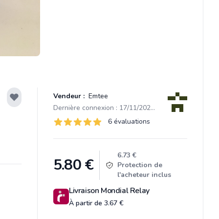
Vendeur :
Emtee
Dernière connexion : 17/11/2024 10:48
Évaluations
6 évaluations
6 sur 5 étoiles
Product information
6.73 €
5.80
€
Protection de
l'acheteur inclus
Livraison Mondial Relay
À partir de 3.67 €