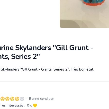
rine Skylanders "Gill Grunt -
ts, Series 2"
 Skylanders "Gill Grunt - Giants, Series 2". Très bon état.
tion
- Bonne condition
4 sur 5 étoiles
es intéressés :
0 x