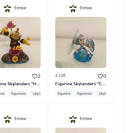
Emtee
Emtee
€
4.10€
2
0
Figurine Skylanders "Hoot Loop - Swap Force"
Figurine Skylanders "Chill - Blizzard"
ine
t
figurines
skylanders
figurine
figurines
skylanders
Emtee
Emtee