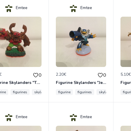
Emtee
Emtee
€
2.20€
5.10
0
0
Figurine Skylanders "Tree Rex - Giants"
Figurine Skylanders "Jet-Vac - Giants"
rine
figurines
skylanders
figurine
giant
figurines
skylanders
figur
gian
Emtee
Emtee