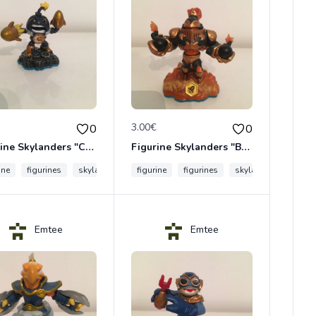
€
3.00€
0
0
Figurine Skylanders "Countdown - Swap Force"
Figurine Skylanders "Blast Zone - Swap Force"
ine
figurines
skylanders
figurine
figurines
skylanders
Emtee
Emtee