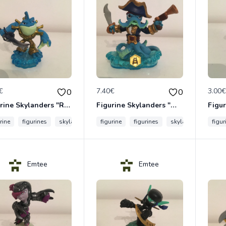
€
7.40€
3.00
0
0
Figurine Skylanders "Riptide - Swap Force"
Figurine Skylanders "Wash Buckler - Swap Force"
rine
figurines
skylanders
figurine
figurines
skylanders
figur
Emtee
Emtee