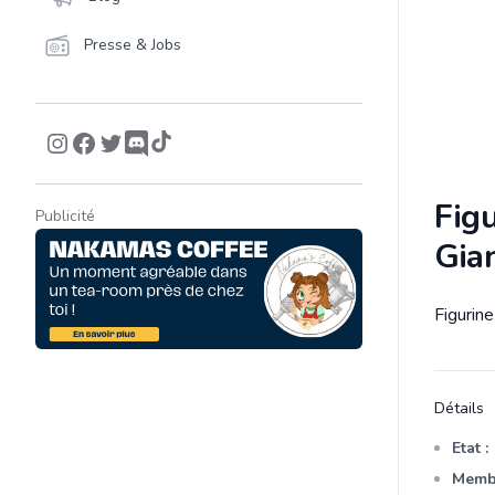
Presse & Jobs
Figu
Publicité
Gian
Figurine
Descrip
Détails
Etat :
Membr