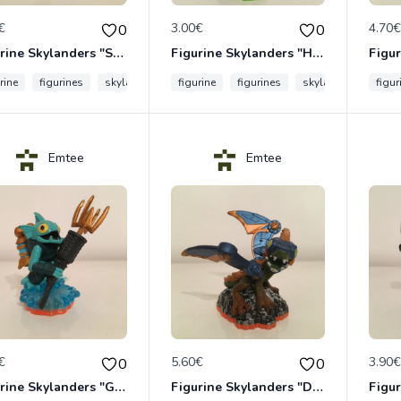
€
3.00€
4.70
0
0
Figurine Skylanders "Stealth Elf"
Figurine Skylanders "Hex"
rine
figurines
skylanders
figurine
ninja
figurines
skylanders
figur
Emtee
Emtee
€
5.60€
3.90
0
0
Figurine Skylanders "Gill Grunt - Giants, Series 2"
Figurine Skylanders "Drobot - Giants, Lightcore"