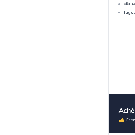
Mis en
Tags :
Achèt
Écon