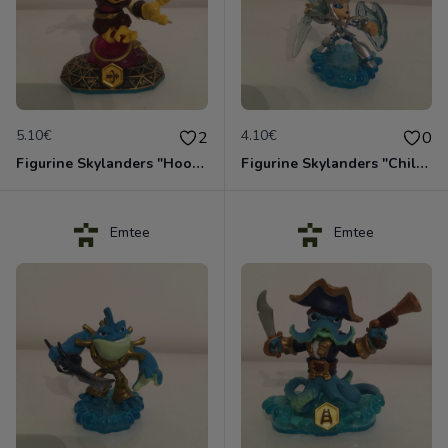
5.10€
4.10€
2
0
Figurine Skylanders "Hoot Loop - Swap Force"
Figurine Skylanders "Chill - Blizzard"
Emtee
Emtee