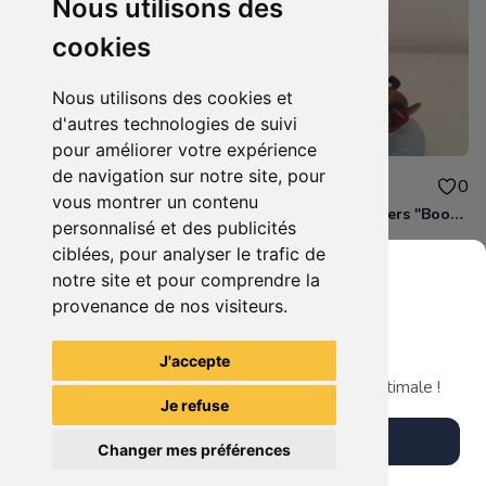
Nous utilisons des
cookies
Nous utilisons des cookies et
d'autres technologies de suivi
pour améliorer votre expérience
de navigation sur notre site, pour
6.70€
5.10€
0
0
vous montrer un contenu
Figurine Skylanders "Free Ranger - Swap Force"
Figurine Skylanders "Boom Jet - Swap Force"
personnalisé et des publicités
ciblées, pour analyser le trafic de
notre site et pour comprendre la
provenance de nos visiteurs.
Grenier du Geek
Voir tous les articles du vendeur
J'accepte
Télécharge notre app pour une expérience optimale !
Je refuse
Télécharger l'app
Changer mes préférences