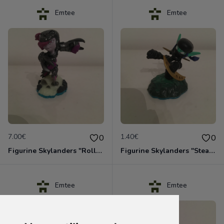
Emtee
Emtee
7.00€
1.40€
0
0
Figurine Skylanders "Roller Brawl - Swap Force"
Figurine Skylanders "Stealth Elf - Swap Force, Ninja"
Emtee
Emtee