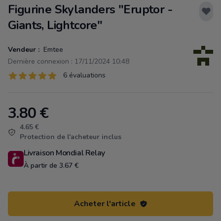
Figurine Skylanders "Eruptor -
Giants, Lightcore"
Vendeur :
Emtee
Dernière connexion : 17/11/2024 10:48
Évaluations
6 évaluations
6 sur 5 étoiles
3.80
€
Product information
4.65 €
Protection de l'acheteur inclus
Livraison Mondial Relay
À partir de 3.67 €
Acheter l'article