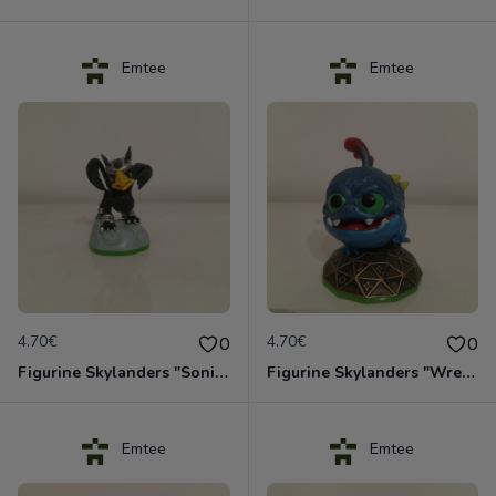
Emtee
Emtee
4.70€
4.70€
0
0
Figurine Skylanders "Sonic Boom"
Figurine Skylanders "Wrecking Ball"
Emtee
Emtee