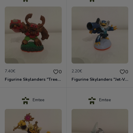
7.40€
2.20€
0
0
Figurine Skylanders "Tree Rex - Giants"
Figurine Skylanders "Jet-Vac - Giants"
Emtee
Emtee