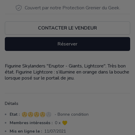
Couvert par notre Protection Grenier du Geek.
CONTACTER LE VENDEUR
Réserver
Figurine Skylanders "Eruptor - Giants, Lightcore". Très bon
Description
état. Figurine Lightcore : s’illumine en orange dans la bouche
lorsque posé sur le portail de jeu.
Détails
Etat :
- Bonne condition
4 sur 5 étoiles
Membres intéressés :
0 x
Mis en ligne le :
11/07/2021