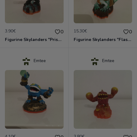
3.90€
15.30€
0
0
Figurine Skylanders "Prism Break - Giants, Lightcore"
Figurine Skylanders "Flashwing - Giants, Jade Skylanders"
Emtee
Emtee
4.10€
3.80€