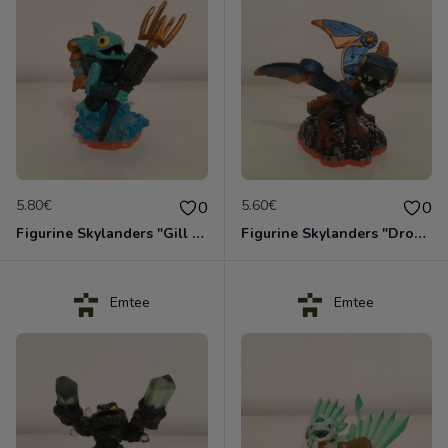
5.80€
5.60€
0
0
Figurine Skylanders "Gill Grunt - Giants, Series 2"
Figurine Skylanders "Drobot - Giants, Lightcore"
Emtee
Emtee