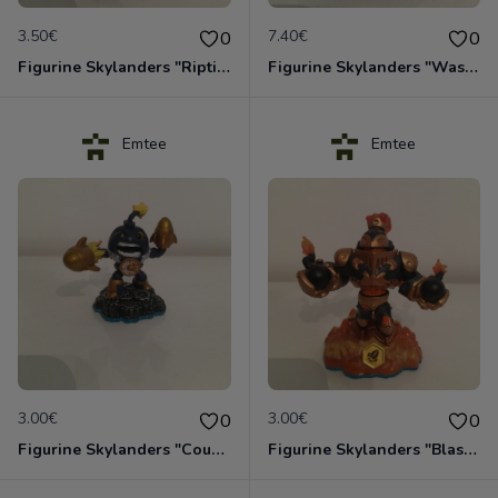
3.50€
7.40€
0
0
Figurine Skylanders "Riptide - Swap Force"
Figurine Skylanders "Wash Buckler - Swap Force"
Emtee
Emtee
3.00€
3.00€
0
0
Figurine Skylanders "Countdown - Swap Force"
Figurine Skylanders "Blast Zone - Swap Force"