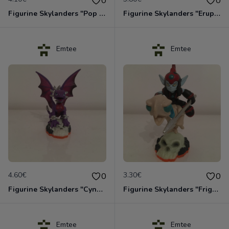
0
0
Figurine Skylanders "Pop Fizz - Giants"
Figurine Skylanders "Eruptor - Giants, Lightcore"
Emtee
Emtee
4.60€
3.30€
0
0
Figurine Skylanders "Cynder - Giants, Series 2"
Figurine Skylanders "Fright Rider - Giants, Series 2"
Emtee
Emtee