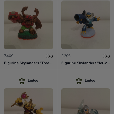
7.40€
2.20€
0
0
Figurine Skylanders "Tree Rex - Giants"
Figurine Skylanders "Jet-Vac - Giants"
Emtee
Emtee