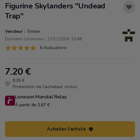
Figurine Skylanders "Undead
Trap"
Vendeur :
Emtee
Dernière connexion : 17/11/2024 10:48
Évaluations
6 évaluations
6 sur 5 étoiles
7.20
€
Product information
8.35 €
Protection de l'acheteur inclus
Livraison Mondial Relay
À partir de 3.67 €
Acheter l'article