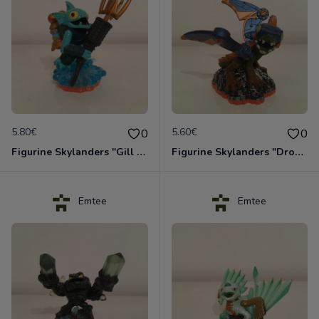
5.80€
5.60€
0
0
Figurine Skylanders "Gill Grunt - Giants, Series 2"
Figurine Skylanders "Drobot - Giants, Lightcore"
Emtee
Emtee