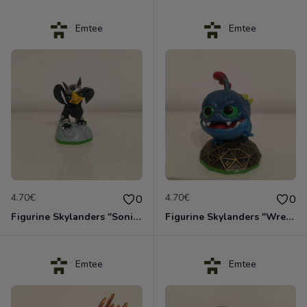
Emtee
Emtee
4.70€
4.70€
0
0
Figurine Skylanders "Sonic Boom"
Figurine Skylanders "Wrecking Ball"
Emtee
Emtee