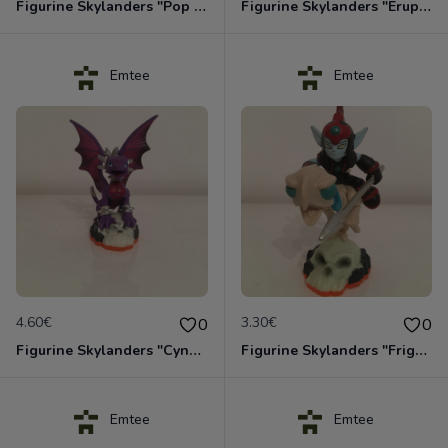
Figurine Skylanders "Pop Fizz - Giants"
Figurine Skylanders "Eruptor - Giants, Lightcore"
Emtee
Emtee
4.60€
3.30€
0
0
Figurine Skylanders "Cynder - Giants, Series 2"
Figurine Skylanders "Fright Rider - Giants, Series 2"
Emtee
Emtee