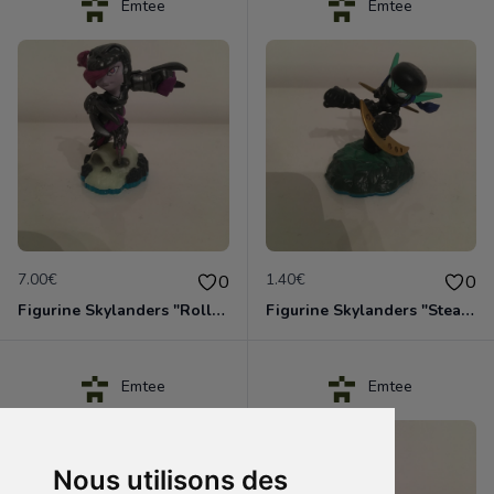
Emtee
Emtee
7.00€
1.40€
0
0
Figurine Skylanders "Roller Brawl - Swap Force"
Figurine Skylanders "Stealth Elf - Swap Force, Ninja"
Emtee
Emtee
Nous utilisons des