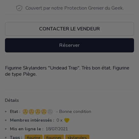
Couvert par notre Protection Grenier du Geek.
CONTACTER LE VENDEUR
Réserver
Figurine Skylanders "Undead Trap". Très bon état. Figurine
Description
de type Piège.
Détails
Etat :
- Bonne condition
4 sur 5 étoiles
Membres intéressés :
0 x
Mis en ligne le :
18/07/2021
Tags :
figurine
figurines
skylanders