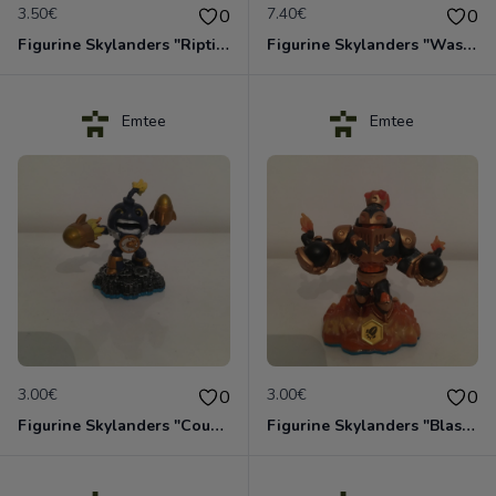
3.50€
7.40€
0
0
Figurine Skylanders "Riptide - Swap Force"
Figurine Skylanders "Wash Buckler - Swap Force"
Emtee
Emtee
3.00€
3.00€
0
0
Figurine Skylanders "Countdown - Swap Force"
Figurine Skylanders "Blast Zone - Swap Force"