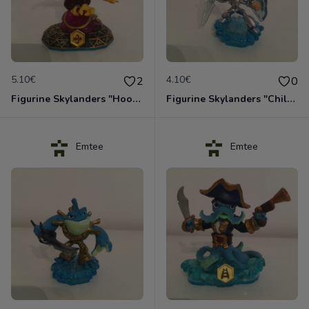
5.10€
4.10€
2
0
Figurine Skylanders "Hoot Loop - Swap Force"
Figurine Skylanders "Chill - Blizzard"
Emtee
Emtee