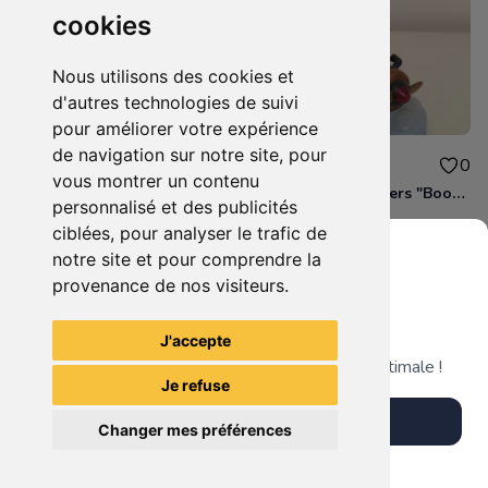
cookies
Nous utilisons des cookies et
d'autres technologies de suivi
pour améliorer votre expérience
de navigation sur notre site, pour
6.70€
5.10€
0
0
vous montrer un contenu
Figurine Skylanders "Free Ranger - Swap Force"
Figurine Skylanders "Boom Jet - Swap Force"
personnalisé et des publicités
ciblées, pour analyser le trafic de
notre site et pour comprendre la
provenance de nos visiteurs.
Grenier du Geek
Voir tous les articles du vendeur
J'accepte
Télécharge notre app pour une expérience optimale !
Je refuse
Télécharger l'app
Changer mes préférences
Plus tard