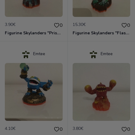
3.90€
15.30€
0
0
Figurine Skylanders "Prism Break - Giants, Lightcore"
Figurine Skylanders "Flashwing - Giants, Jade Skylanders"
Emtee
Emtee
4.10€
3.80€
0
0