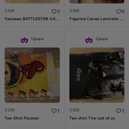
5.00€
5.00€
3
0
Vaisseau BATTLESTAR GALACTICA
Figurine Cersei Lannister de GOT
Upupa
Upupa
5.00€
5.00€
1
2
Tee-Shirt Pacman
Tee-shirt The last of us