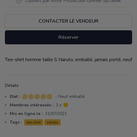
Couvert par notre Protection Grenier du Geek.
CONTACTER LE VENDEUR
Réserver
Tee-shirt homme taille S Naruto, emballé, jamais porté, neuf
Description
Détails
Etat :
- Neuf emballé
5 sur 5 étoiles
Membres intéressés :
3 x
Mis en ligne le :
31/07/2021
Tags :
tee-shirt
naruto