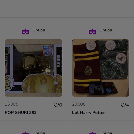
Upupa
Upupa
15.00€
20.00€
0
4
POP SHURI 393
Lot Harry Potter
Upupa
Upupa