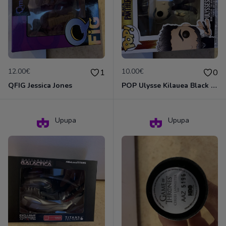
12.00€
10.00€
1
0
QFIG Jessica Jones
POP Ulysse Kilauea Black Panther 387
Upupa
Upupa