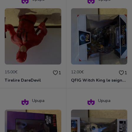
15.00€
12.00€
1
1
Tirelire DareDevil
QFIG Witch King le seigneur des anneaux
Upupa
Upupa