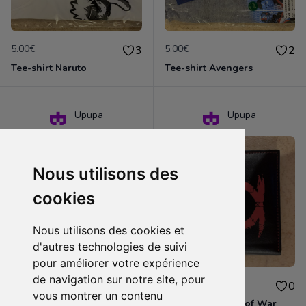
5.00€
5.00€
3
2
Tee-shirt Naruto
Tee-shirt Avengers
Upupa
Upupa
Nous utilisons des
cookies
Nous utilisons des cookies et
d'autres technologies de suivi
pour améliorer votre expérience
de navigation sur notre site, pour
5.00€
8.00€
0
0
vous montrer un contenu
Protège sac Rambo
Portefeuille God of War