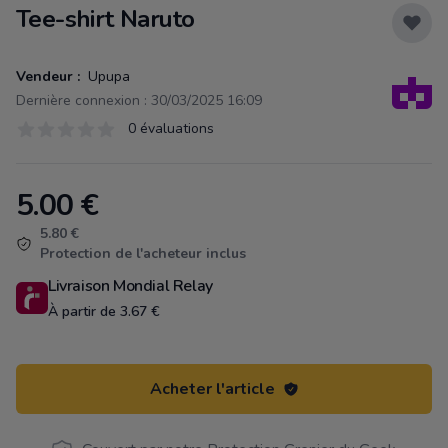
Tee-shirt Naruto
Vendeur :
Upupa
Dernière connexion : 30/03/2025 16:09
Évaluations
0 évaluations
0 sur 5 étoiles
5.00
€
Product information
5.80 €
Protection de l'acheteur inclus
Livraison Mondial Relay
À partir de 3.67 €
Acheter l'article